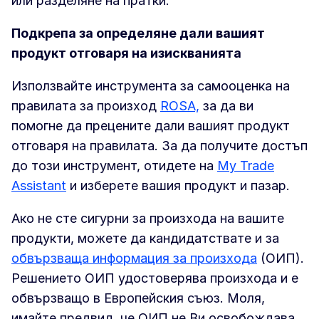
или разделяне на пратки.
Подкрепа за определяне дали вашият
продукт отговаря на изискванията
Използвайте инструмента за самооценка на
правилата за произход
ROSA,
за да ви
помогне да прецените дали вашият продукт
отговаря на правилата. За да получите достъп
до този инструмент, отидете на
My Trade
Assistant
и изберете вашия продукт и пазар.
Ако не сте сигурни за произхода на вашите
продукти, можете да кандидатствате и за
обвързваща информация за произхода
(ОИП).
Решението ОИП удостоверява произхода и е
обвързващо в Европейския съюз. Моля,
имайте предвид, че ОИП не Ви освобождава