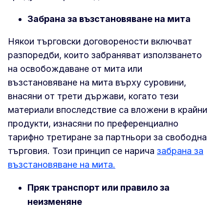
Забрана за възстановяване на мита
Някои търговски договорености включват
разпоредби, които забраняват използването
на освобождаване от мита или
възстановяване на мита върху суровини,
внасяни от трети държави, когато тези
материали впоследствие са вложени в крайни
продукти, изнасяни по преференциално
тарифно третиране за партньори за свободна
търговия. Този принцип се нарича
забрана за
възстановяване на мита.
Пряк транспорт или правило за
неизменяне