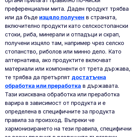
органи прилагат правилно по-ниски
преференциални мита. Даден продукт трябва
или да бъде
изцяло получен
в страната,
включително продукти като селскостопански
стоки, риба, минерали и отпадъци и скрап,
получени изцяло там, например чрез селско
стопанство, риболов или минно дело. Като
алтернатива, ако продуктите включват
материали или компоненти от трета държава,
те трябва да претърпят
достатъчна
обработка или преработка
в държавата.
Тази изисквана обработка или преработка
варира в зависимост от продукта и е
определена в специфичните за продукта
правила за произход. Въпреки че
хармонизирането на тези правила, специфични