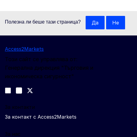
Полезна ли беше тази страница?
Да
Не
Access2Markets
Този сайт се управлява от:
Генерална дирекция "Търговия и
икономическа сигурност"
Следвайте ни
Join us on LinkedIn
#EUtrade
Trade-Off podcast
За контакти
За контакт с Access2Markets
За нас