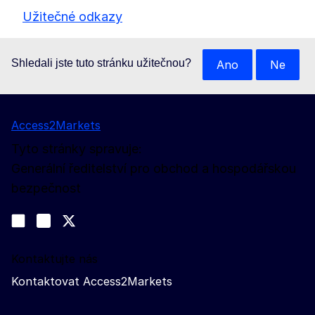
Užitečné odkazy
Shledali jste tuto stránku užitečnou?
Ano
Ne
Access2Markets
Tyto stránky spravuje:
Generální ředitelství pro obchod a hospodářskou
bezpečnost
Sledujte nás na sociálních sítích
Join us on LinkedIn
#EUtrade
Trade-Off podcast
Kontaktujte nás
Kontaktovat Access2Markets