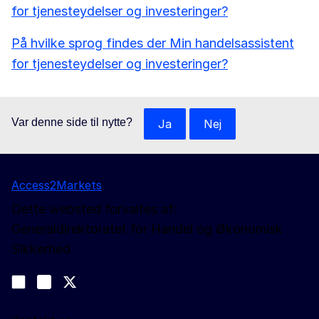
for tjenesteydelser og investeringer?
På hvilke sprog findes der Min handelsassistent
for tjenesteydelser og investeringer?
Var denne side til nytte?
Ja
Nej
Access2Markets
Dette websted forvaltes af:
Generaldirektoratet for Handel og Økonomisk
Sikkerhed
Følg os
Join us on LinkedIn
#EUtrade
Trade-Off podcast