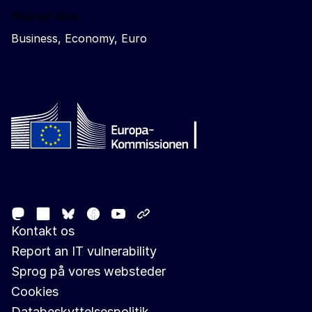
Related sites
Business, Economy, Euro
Follow the European Commission
Mastodon
LinkedIn
Facebook
Youtube
Other networks
Bluesky
Kontakt os
Report an IT vulnerability
Sprog på vores websteder
Cookies
Databeskyttelsespolitik