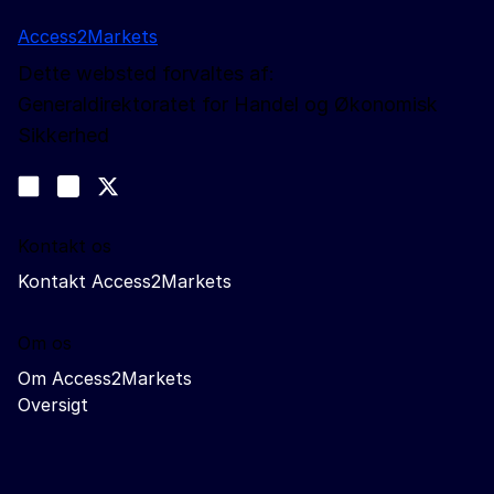
Access2Markets
Dette websted forvaltes af:
Generaldirektoratet for Handel og Økonomisk
Sikkerhed
Følg os
Join us on LinkedIn
#EUtrade
Trade-Off podcast
Kontakt os
Kontakt Access2Markets
Om os
Om Access2Markets
Oversigt