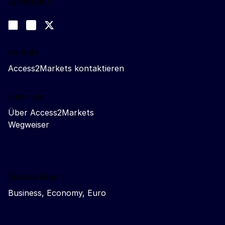
Sicherheit
Folgen Sie uns
Join us on LinkedIn
#EUtrade
Trade-Off podcast
Kontakt
Access2Markets kontaktieren
Über uns
Über Access2Markets
Wegweiser
Related sites
Business, Economy, Euro