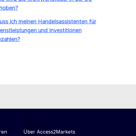
rhoben?
ss ich meinen Handelsassistenten für
enstleistungen und Investitionen
ezahlen?
Über uns
ren
Über Access2Markets