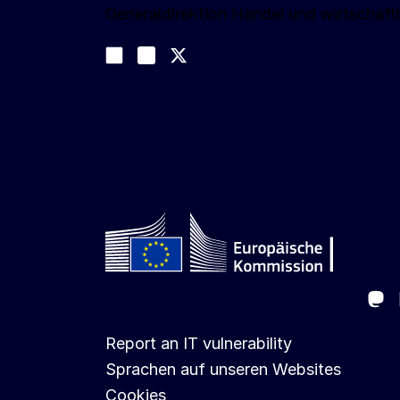
Generaldirektion Handel und wirtschaftl
Folgen Sie uns
Join us on LinkedIn
#EUtrade
Trade-Off podcast
Ma
Follow the European Commission
Report an IT vulnerability
Sprachen auf unseren Websites
Cookies