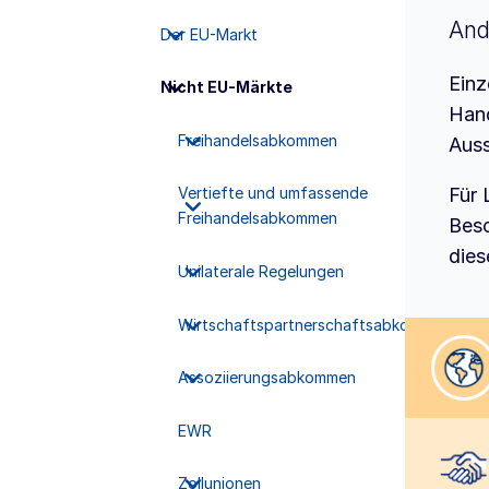
And
Der EU-Markt
Einz
Nicht EU-Märkte
Hand
Freihandelsabkommen
Auss
Für 
Vertiefte und umfassende
Freihandelsabkommen
Besc
dies
Unilaterale Regelungen
Wirtschaftspartnerschaftsabkommen
Lan
Assoziierungsabkommen
EWR
Abk
Zollunionen