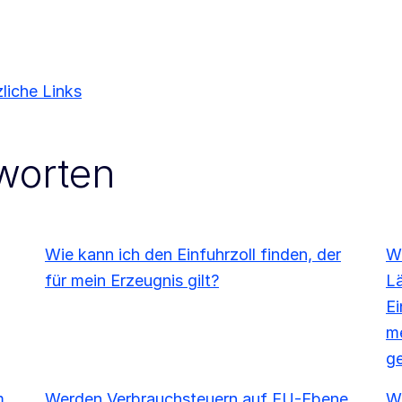
liche Links
worten
Wie kann ich den Einfuhrzoll finden, der
We
für mein Erzeugnis gilt?
L
Ei
me
ge
m
Werden Verbrauchsteuern auf EU-Ebene
Wi