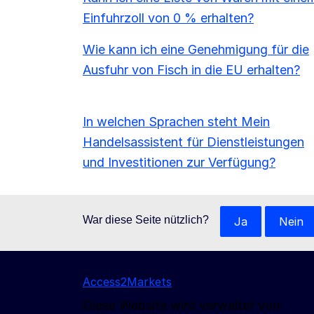
Einfuhrzoll von 0 % erhalten?
Wie kann ich eine Genehmigung für die
Ausfuhr von Fisch in die EU erhalten?
In welchen Sprachen steht Mein
Handelsassistent für Dienstleistungen
und Investitionen zur Verfügung?
War diese Seite nützlich?
Ja
Nein
Access2Markets
Diese Website wird verwaltet von: