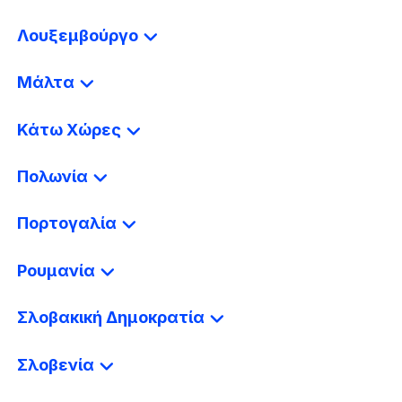
Λουξεμβούργο
Μάλτα
Κάτω Χώρες
Πολωνία
Πορτογαλία
Ρουμανία
Σλοβακική Δημοκρατία
Σλοβενία