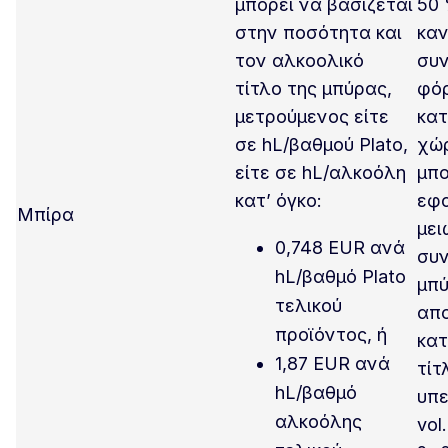
μπορεί να βασίζεται
50 
στην ποσότητα και
καν
τον αλκοολικό
συν
τίτλο της μπύρας,
φό
μετρούμενος είτε
κατ
σε hL/βαθμού Plato,
χώρ
είτε σε hL/αλκοόλη
μπο
κατ’ όγκο:
εφ
Μπίρα
μει
0,748 EUR ανά
συν
hL/βαθμό Plato
μπύ
τελικού
απ
προϊόντος, ή
κατ
1,87 EUR ανά
τίτ
hL/βαθμό
υπε
αλκοόλης
vol