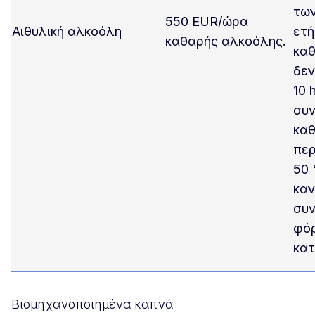
των
550 EUR/ώρα
Αιθυλική αλκοόλη
ετή
καθαρής αλκοόλης.
κα
δεν
10 
συν
καθ
περ
50 
καν
συν
φό
κα
Βιομηχανοποιημένα καπνά