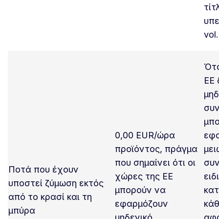
τίτ
υπε
vol.
Ότα
ΕΕ 
μηδ
συν
μπ
0,00 EUR/ώρα
εφ
προϊόντος, πράγμα
μει
που σημαίνει ότι οι
συ
Ποτά που έχουν
χώρες της ΕΕ
ειδ
υποστεί ζύμωση εκτός
μπορούν να
κα
από το κρασί και τη
εφαρμόζουν
κάθ
μπύρα
μηδενικό
αφ