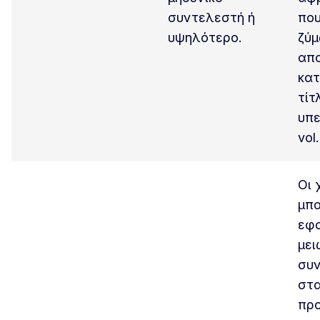
συντελεστή ή
που
υψηλότερο.
ζύμ
απ
κατ
τίτ
υπε
vol.
Οι 
μπ
εφα
μει
συ
στα
προ