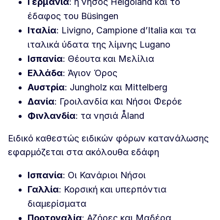
Γερμανία
: η νήσος Helgoland και το
έδαφος του Büsingen
Ιταλία
: Livigno, Campione d’Italia και τα
ιταλικά ύδατα της λίμνης Lugano
Ισπανία
: Θέουτα και Μελίλια
Ελλάδα
: Άγιον Όρος
Αυστρία
: Jungholz και Mittelberg
Δανία
: Γροιλανδία και Νήσοι Φερόε
Φινλανδία
: τα νησιά Åland
Ειδικό καθεστώς ειδικών φόρων κατανάλωσης
εφαρμόζεται στα ακόλουθα εδάφη
Ισπανία
: Οι Κανάριοι Νήσοι
Γαλλία
: Κορσική και υπερπόντια
διαμερίσματα
Πορτογαλία
: Αζόρες και Μαδέρα