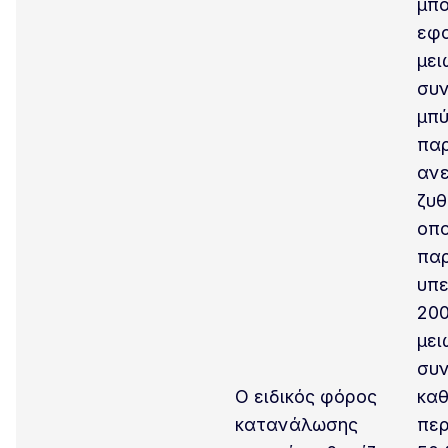
μπ
εφ
μει
συν
μπύ
παρ
ανε
ζυθ
οπο
πα
υπε
200
μει
συν
Ο ειδικός φόρος
καθ
κατανάλωσης
περ