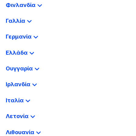
Φινλανδία
Γαλλία
Γερμανία
Ελλάδα
Ουγγαρία
Ιρλανδία
Ιταλία
Λετονία
Λιθουανία