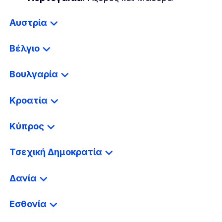
Αυστρία
Βέλγιο
Βουλγαρία
Κροατία
Κύπρος
Τσεχική Δημοκρατία
Δανία
Εσθονία