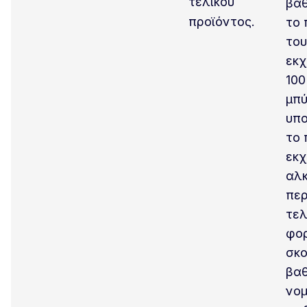
τελικού
βαθ
προϊόντος.
το 
του
εκχ
100
μπύ
υπο
το 
εκχ
αλ
περ
τελ
φο
σκο
βαθ
νομ