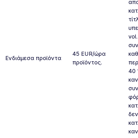
απ
κατ
τίτ
υπε
vol
συν
45 EUR/ώρα
καθ
Ενδιάμεσα προϊόντα
προϊόντος.
περ
40 
καν
συν
φό
κατ
δεν
κατ
καν