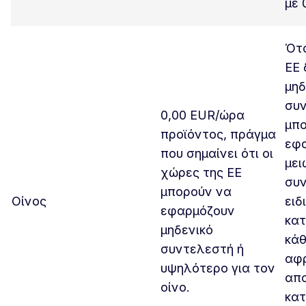
με 
Ότα
ΕΕ 
μηδ
συν
0,00 EUR/ώρα
μπ
προϊόντος, πράγμα
εφ
που σημαίνει ότι οι
μει
χώρες της ΕΕ
συ
μπορούν να
Οίνος
ειδ
εφαρμόζουν
κα
μηδενικό
κάθ
συντελεστή ή
αφρ
υψηλότερο για τον
απ
οίνο.
κατ