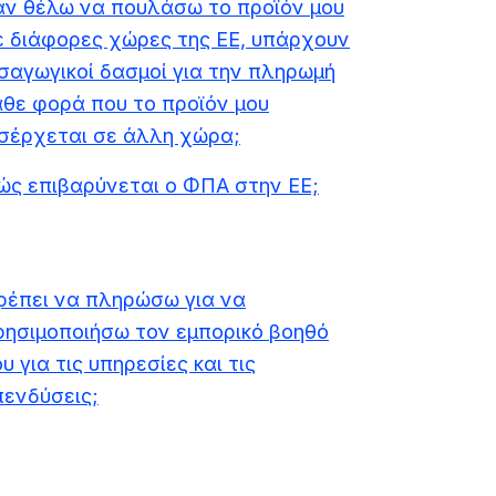
άν θέλω να πουλάσω το προϊόν μου
ε διάφορες χώρες της ΕΕ, υπάρχουν
ισαγωγικοί δασμοί για την πληρωμή
άθε φορά που το προϊόν μου
ισέρχεται σε άλλη χώρα;
ώς επιβαρύνεται ο ΦΠΑ στην ΕΕ;
ρέπει να πληρώσω για να
ρησιμοποιήσω τον εμπορικό βοηθό
υ για τις υπηρεσίες και τις
πενδύσεις;