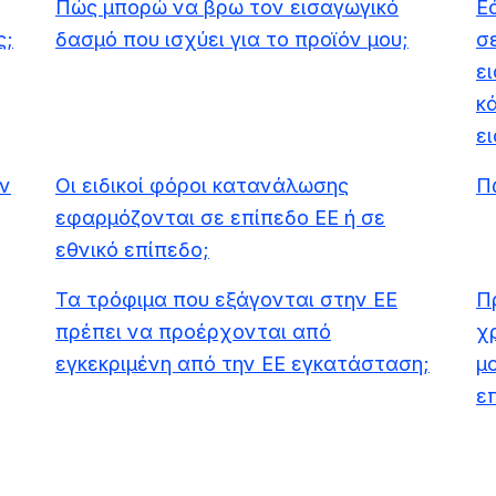
Πώς μπορώ να βρω τον εισαγωγικό
Ε
ς;
δασμό που ισχύει για το προϊόν μου;
σ
ε
κ
ε
ν
Οι ειδικοί φόροι κατανάλωσης
Π
εφαρμόζονται σε επίπεδο ΕΕ ή σε
εθνικό επίπεδο;
Τα τρόφιμα που εξάγονται στην ΕΕ
Π
πρέπει να προέρχονται από
χ
εγκεκριμένη από την ΕΕ εγκατάσταση;
μο
ε