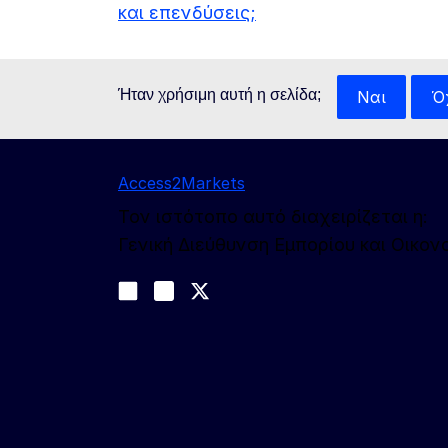
και επενδύσεις;
Ήταν χρήσιμη αυτή η σελίδα;
Ναι
Ό
Access2Markets
Τον ιστότοπο αυτό διαχειρίζεται η:
Γενική Διεύθυνση Εμπορίου και Οικο
Ακολουθήστε μας
Join us on LinkedIn
#EUtrade
Trade-Off podcast