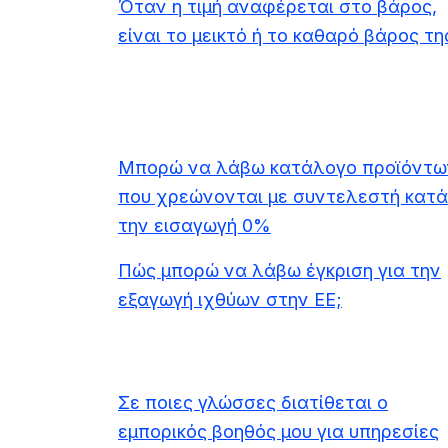
Όταν η τιμή αναφέρεται στο βάρος,
είναι το μεικτό ή το καθαρό βάρος τη
Μπορώ να λάβω κατάλογο προϊόντω
που χρεώνονται με συντελεστή κατά
την εισαγωγή 0%
Πώς μπορώ να λάβω έγκριση για την
εξαγωγή ιχθύων στην ΕΕ;
Σε ποιες γλώσσες διατίθεται ο
εμπορικός βοηθός μου για υπηρεσίες