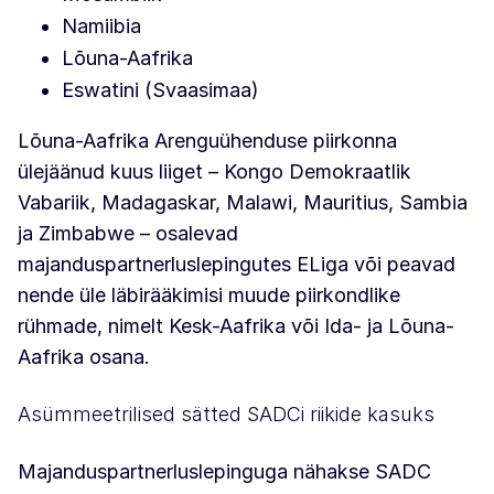
Namiibia
Lõuna-Aafrika
Eswatini (Svaasimaa)
Lõuna-Aafrika Arenguühenduse piirkonna
ülejäänud kuus liiget – Kongo Demokraatlik
Vabariik, Madagaskar, Malawi, Mauritius, Sambia
ja Zimbabwe – osalevad
majanduspartnerluslepingutes ELiga või peavad
nende üle läbirääkimisi muude piirkondlike
rühmade, nimelt Kesk-Aafrika või Ida- ja Lõuna-
Aafrika osana.
Asümmeetrilised sätted SADCi riikide kasuks
Majanduspartnerluslepinguga nähakse SADC