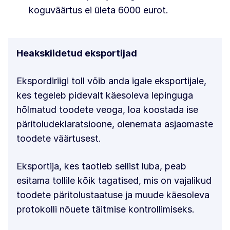
koguväärtus ei ületa 6000 eurot.
Heakskiidetud eksportijad
Ekspordiriigi toll võib anda igale eksportijale,
kes tegeleb pidevalt käesoleva lepinguga
hõlmatud toodete veoga, loa koostada ise
päritoludeklaratsioone, olenemata asjaomaste
toodete väärtusest.
Eksportija, kes taotleb sellist luba, peab
esitama tollile kõik tagatised, mis on vajalikud
toodete päritolustaatuse ja muude käesoleva
protokolli nõuete täitmise kontrollimiseks.