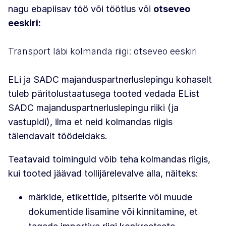
nagu ebapiisav töö või töötlus või
otseveo
eeskiri:
Transport läbi kolmanda riigi: otseveo eeskiri
ELi ja SADC majanduspartnerluslepingu kohaselt
tuleb päritolustaatusega tooted vedada EList
SADC majanduspartnerluslepingu riiki (ja
vastupidi), ilma et neid kolmandas riigis
täiendavalt töödeldaks.
Teatavaid toiminguid võib teha kolmandas riigis,
kui tooted jäävad tollijärelevalve alla, näiteks:
märkide, etikettide, pitserite või muude
dokumentide lisamine või kinnitamine, et