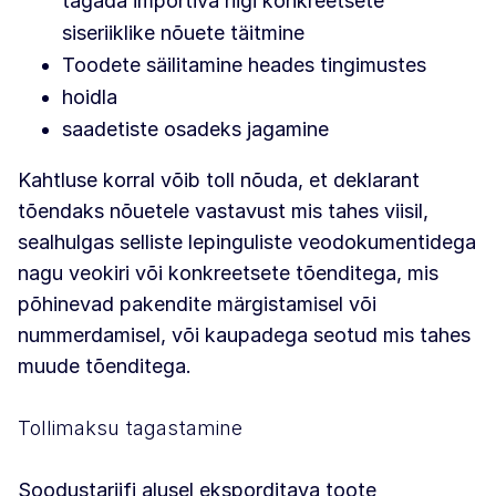
tagada importiva riigi konkreetsete
siseriiklike nõuete täitmine
Toodete säilitamine heades tingimustes
hoidla
saadetiste osadeks jagamine
Kahtluse korral võib toll nõuda, et deklarant
tõendaks nõuetele vastavust mis tahes viisil,
sealhulgas selliste lepinguliste veodokumentidega
nagu veokiri või konkreetsete tõenditega, mis
põhinevad pakendite märgistamisel või
nummerdamisel, või kaupadega seotud mis tahes
muude tõenditega.
Tollimaksu tagastamine
Soodustariifi alusel eksporditava toote