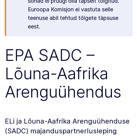
sõnad ei pruugi olla täpselt tõlgitud.
Euroopa Komisjon ei vastuta selle
teenuse abil tehtud tõlgete täpsuse
eest.
EPA SADC –
Lõuna-Aafrika
Arenguühendus
ELi ja Lõuna-Aafrika Arenguühenduse
(SADC) majanduspartnerlusleping