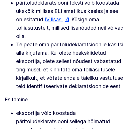
päritoludeklaratsiooni teksti võib koostada
ükskõik millises ELi ametlikus keeles ja see
on esitatud
IV lisas.
Küsige oma
tolliasutustelt, millised lisanõuded neil võivad
olla.
Te peate oma päritoludeklaratsioonile käsitsi
alla kirjutama. Kui olete heakskiidetud
eksportija, olete sellest nõudest vabastatud
tingimusel, et kinnitate oma tolliasutusele
kirjalikult, et võtate endale täieliku vastutuse
teid identifitseerivate deklaratsioonide eest.
Esitamine
eksportija võib koostada
päritoludeklaratsiooni sellega hõlmatud