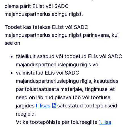
olema pärit EList või SADC
majanduspartnerluslepingu riigist.
Toodet käsitatakse EList või SADC
majanduspartnerluslepingu riigist pärinevana, kui
see on
täielikult saadud või toodetud ELis või SADC
majanduspartnerluslepingu riigis või
valmistatud ELis või SADC
majanduspartnerluslepingu riigis, kasutades
päritolustaatuseta materjale, tingimusel et
need on läbinud piisava töö või töötluse,
järgides
II lisas
sätestatud tootepõhiseid
reegleid.
Vt ka tootepõhiste päritolureeglite
1. lisa