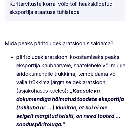
Kuritarvituste korral võib toll heakskiidetud
eksportija staatuse tühistada.
Mida peaks päritoludeklaratsioon sisaldama?
päritoludeklaratsiooni koostamiseks peaks
eksportija kaubaarvele, saatelehele või muule
äridokumendile trükkima, tembeldama või
välja trükkima järgmise deklaratsiooni
(asjakohases keeles):
„Käesoleva
dokumendiga hõlmatud toodete eksportija
(tolliluba nr ... ) kinnitab, et kui ei ole
selgelt märgitud teisiti, on need tooted ...
sooduspäritoluga."