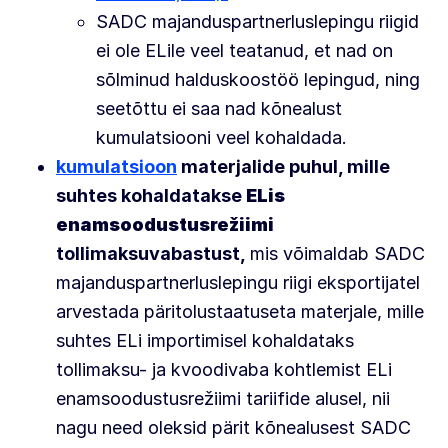
SADC majanduspartnerluslepingu riigid
ei ole ELile veel teatanud, et nad on
sõlminud halduskoostöö lepingud, ning
seetõttu ei saa nad kõnealust
kumulatsiooni veel kohaldada.
kumulatsioon
materjalide puhul, mille
suhtes kohaldatakse
ELis
enamsoodustusrežiimi
tollimaksuvabastust,
mis võimaldab SADC
majanduspartnerluslepingu riigi eksportijatel
arvestada päritolustaatuseta materjale, mille
suhtes ELi importimisel kohaldataks
tollimaksu- ja kvoodivaba kohtlemist ELi
enamsoodustusrežiimi tariifide alusel, nii
nagu need oleksid pärit kõnealusest SADC