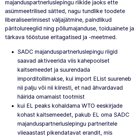
majanduspartnerluslepingu riikide jaoks ette
asümmeetrilised sätted, nagu tundlike toodete
liberaliseerimisest väljajätmine, paindlikud
päritolureeglid ning põllumajanduse, toiduainete ja
tärkava tööstuse eritagatised ja -meetmed.
SADC majanduspartnerluslepingu riigid
saavad aktiveerida viis kahepoolset
kaitsemeedet ja suurendada
imporditollimakse, kui import EList suureneb
nii palju või nii kiiresti, et nad ähvardavad
häirida omamaist tootmist
kui EL peaks kohaldama WTO eeskirjade
kohast kaitsemeedet, pakub EL oma SADC
majanduspartnerluslepingu partneritele
viieaastast pikendatavat erandit, mis