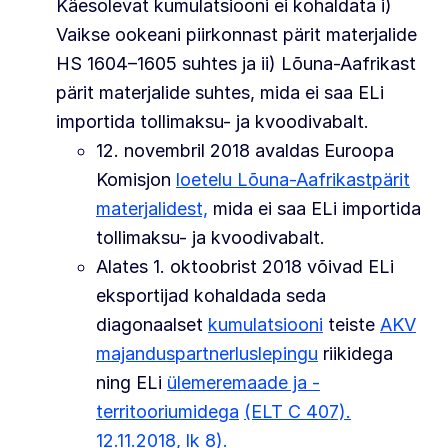
Käesolevat kumulatsiooni ei kohaldata i)
Vaikse ookeani piirkonnast pärit materjalide
HS 1604–1605 suhtes ja ii) Lõuna-Aafrikast
pärit materjalide suhtes, mida ei saa ELi
importida tollimaksu- ja kvoodivabalt.
12. novembril 2018 avaldas Euroopa
Komisjon
loetelu Lõuna-Aafrikast
pärit
materjalidest,
mida ei saa ELi importida
tollimaksu- ja kvoodivabalt.
Alates 1. oktoobrist 2018 võivad ELi
eksportijad kohaldada seda
diagonaalset
kumulatsiooni
teiste
AKV
majanduspartnerluslepingu
riikidega
ning ELi
ülemeremaade ja -
territooriumidega
(ELT C 407).
12.11.2018, lk 8).