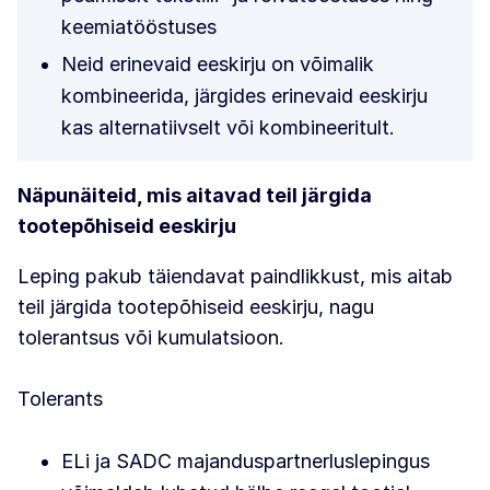
keemiatööstuses
Neid erinevaid eeskirju on võimalik
kombineerida, järgides erinevaid eeskirju
kas alternatiivselt või kombineeritult.
Näpunäiteid, mis aitavad teil järgida
tootepõhiseid eeskirju
Leping pakub täiendavat paindlikkust, mis aitab
teil järgida tootepõhiseid eeskirju, nagu
tolerantsus või kumulatsioon.
Tolerants
ELi ja SADC majanduspartnerluslepingus