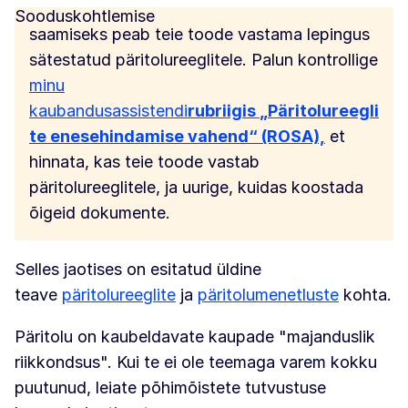
Sooduskohtlemise
saamiseks peab teie toode vastama lepingus
sätestatud päritolureeglitele. Palun kontrollige
minu
kaubandusassistendi
rubriigis
„Päritolureegli
te enesehindamise vahend“ (ROSA),
et
hinnata, kas teie toode vastab
päritolureeglitele, ja uurige, kuidas koostada
õigeid dokumente.
Selles jaotises on esitatud üldine
teave
päritolureeglite
ja
päritolumenetluste
kohta.
Päritolu on kaubeldavate kaupade "majanduslik
riikkondsus". Kui te ei ole teemaga varem kokku
puutunud, leiate põhimõistete tutvustuse