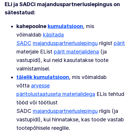
ELi ja SADCi majanduspartnerluslepingus on
sätestatud:
kahepoolne
kumulatsioon
, mis
võimaldab
käsitada
SADC
majanduspartnerluslepingu
riigist
pärit
materjale EList
pärit materjalidena
(ja
vastupidi), kui neid kasutatakse toote
valmistamisel.
täielik kumulatsioon
, mis võimaldab
võtta
arvesse
päritolustaatuseta
materjalidega
ELis tehtud
tööd või töötlust
SADC
majanduspartnerluslepingu
riigis (ja
vastupidi), kui hinnatakse, kas toode vastab
tootepõhisele reeglile.