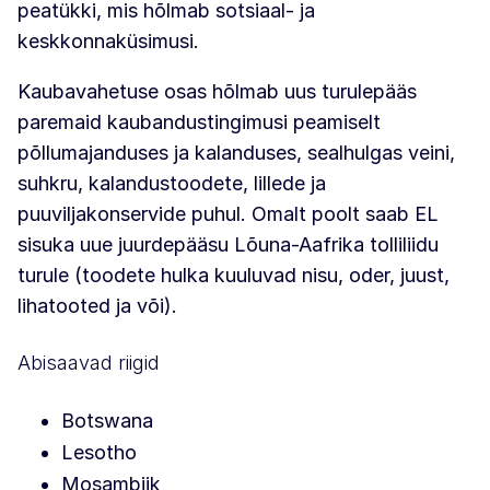
peatükki, mis hõlmab sotsiaal- ja
keskkonnaküsimusi.
Kaubavahetuse osas hõlmab uus turulepääs
paremaid kaubandustingimusi peamiselt
põllumajanduses ja kalanduses, sealhulgas veini,
suhkru, kalandustoodete, lillede ja
puuviljakonservide puhul. Omalt poolt saab EL
sisuka uue juurdepääsu Lõuna-Aafrika tolliliidu
turule (toodete hulka kuuluvad nisu, oder, juust,
lihatooted ja või).
Abisaavad riigid
Botswana
Lesotho
Mosambiik