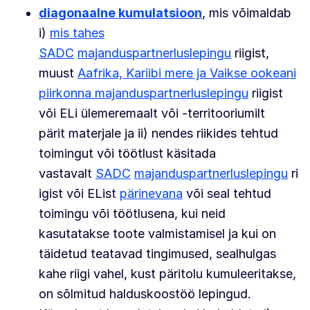
diagonaalne kumulatsioon
, mis võimaldab
i)
mis tahes
SADC
majanduspartnerluslepingu
riigist,
muust
Aafrika, Kariibi mere ja Vaikse ookeani
piirkonna
majanduspartnerluslepingu
riigist
või ELi ülemeremaalt või -territooriumilt
pärit materjale ja ii) nendes riikides tehtud
toimingut või töötlust käsitada
vastavalt
SADC
majanduspartnerluslepingu
ri
igist või EList
pärinevana
või seal tehtud
toimingu või töötlusena, kui neid
kasutatakse toote valmistamisel ja kui on
täidetud teatavad tingimused, sealhulgas
kahe riigi vahel, kust päritolu kumuleeritakse,
on sõlmitud halduskoostöö lepingud.