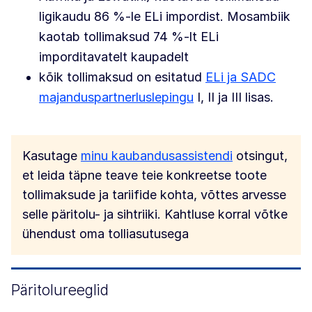
ligikaudu 86 %-le ELi impordist. Mosambiik
kaotab tollimaksud 74 %-lt ELi
imporditavatelt kaupadelt
kõik tollimaksud on esitatud
ELi ja SADC
majanduspartnerluslepingu
I, II ja III lisas.
Kasutage
minu kaubandusassistendi
otsingut,
et leida täpne teave teie konkreetse toote
tollimaksude ja tariifide kohta, võttes arvesse
selle päritolu- ja sihtriiki. Kahtluse korral võtke
ühendust oma tolliasutusega
Päritolureeglid