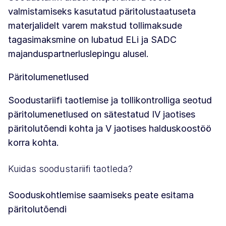
valmistamiseks kasutatud päritolustaatuseta
materjalidelt varem makstud tollimaksude
tagasimaksmine on lubatud ELi ja SADC
majanduspartnerluslepingu alusel.
Päritolumenetlused
Soodustariifi taotlemise ja tollikontrolliga seotud
päritolumenetlused on sätestatud IV jaotises
päritolutõendi kohta ja V jaotises halduskoostöö
korra kohta.
Kuidas soodustariifi taotleda?
Sooduskohtlemise saamiseks peate esitama
päritolutõendi