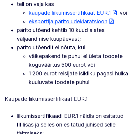
teil on vaja kas
kaupade liikumissertifikaat EUR.1
või
eksportija päritoludeklaratsioon
päritolutõend kehtib 10 kuud alates
väljaandmise kuupäevast;
päritolutõendit ei nõuta, kui
väikepakendite puhul ei ületa toodete
koguväärtus 500 eurot või
1 200 eurot reisijate isikliku pagasi hulka
kuuluvate toodete puhul
Kaupade liikumissertifikaat EUR.1
liikumissertifikaadi EUR.1 näidis on esitatud
III lisas ja selles on esitatud juhised selle
täitmiseks;