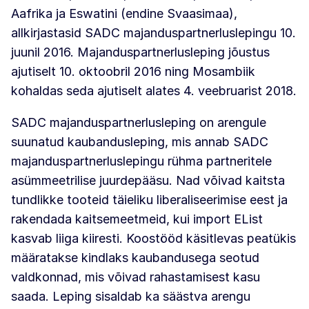
Aafrika ja Eswatini (endine Svaasimaa),
allkirjastasid SADC majanduspartnerluslepingu 10.
juunil 2016. Majanduspartnerlusleping jõustus
ajutiselt 10. oktoobril 2016 ning Mosambiik
kohaldas seda ajutiselt alates 4. veebruarist 2018.
SADC majanduspartnerlusleping on arengule
suunatud kaubandusleping, mis annab SADC
majanduspartnerluslepingu rühma partneritele
asümmeetrilise juurdepääsu. Nad võivad kaitsta
tundlikke tooteid täieliku liberaliseerimise eest ja
rakendada kaitsemeetmeid, kui import EList
kasvab liiga kiiresti. Koostööd käsitlevas peatükis
määratakse kindlaks kaubandusega seotud
valdkonnad, mis võivad rahastamisest kasu
saada. Leping sisaldab ka säästva arengu