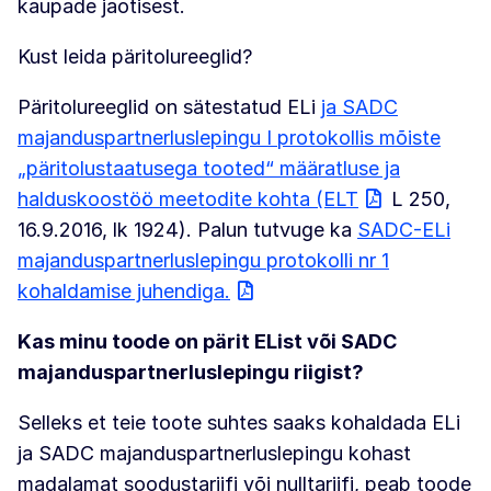
kaupade jaotisest.
Kust leida päritolureeglid?
Päritolureeglid on sätestatud ELi
ja SADC
majanduspartnerluslepingu I protokollis mõiste
„päritolustaatusega tooted“ määratluse ja
halduskoostöö meetodite kohta (ELT
L 250,
16.9.2016, lk 1924). Palun tutvuge ka
SADC-ELi
majanduspartnerluslepingu protokolli nr 1
kohaldamise juhendiga.
Kas minu toode on pärit EList või SADC
majanduspartnerluslepingu riigist?
Selleks et teie toote suhtes saaks kohaldada ELi
ja SADC majanduspartnerluslepingu kohast
madalamat soodustariifi või nulltariifi, peab toode