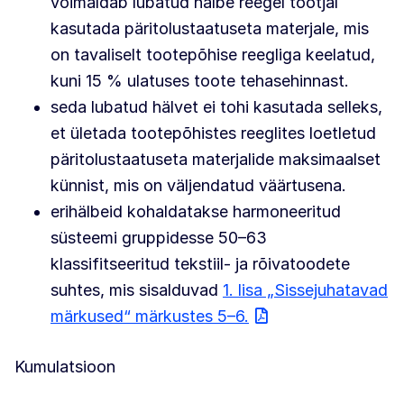
võimaldab lubatud hälbe reegel tootjal
kasutada päritolustaatuseta materjale, mis
on tavaliselt tootepõhise reegliga keelatud,
kuni 15 % ulatuses toote tehasehinnast.
seda lubatud hälvet ei tohi kasutada selleks,
et ületada tootepõhistes reeglites loetletud
päritolustaatuseta materjalide maksimaalset
künnist, mis on väljendatud väärtusena.
erihälbeid kohaldatakse harmoneeritud
süsteemi gruppidesse 50–63
klassifitseeritud tekstiil- ja rõivatoodete
suhtes, mis sisalduvad
1. lisa „Sissejuhatavad
märkused“ märkustes 5–6.
Kumulatsioon