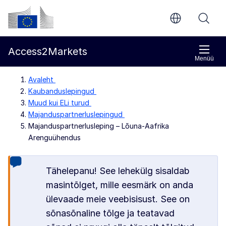
Põhisisu juurde
Euroopa Komisjon
Access2Markets
Menüü
Avaleht
Kaubanduslepingud
Muud kui ELi turud
Majanduspartnerluslepingud
Majanduspartnerlusleping – Lõuna-Aafrika
Arenguühendus
Tähelepanu! See lehekülg sisaldab
masintõlget, mille eesmärk on anda
ülevaade meie veebisisust. See on
sõnasõnaline tõlge ja teatavad