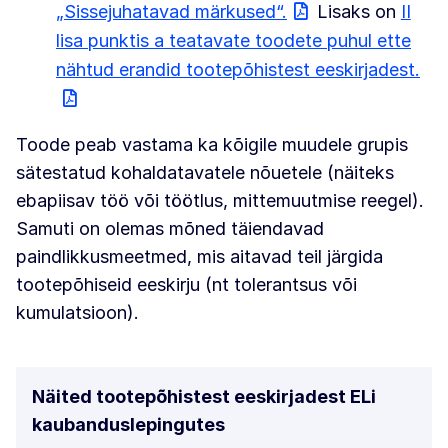
„Sissejuhatavad märkused“.
Lisaks on
II
lisa punktis a teatavate toodete puhul ette
nähtud erandid tootepõhistest eeskirjadest.
Toode peab vastama ka kõigile muudele grupis
sätestatud kohaldatavatele nõuetele (näiteks
ebapiisav töö või töötlus, mittemuutmise reegel).
Samuti on olemas mõned täiendavad
paindlikkusmeetmed, mis aitavad teil järgida
tootepõhiseid eeskirju (nt tolerantsus või
kumulatsioon).
Näited tootepõhistest eeskirjadest ELi
kaubanduslepingutes