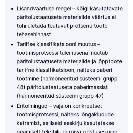
Lisandväärtuse reegel – kõigi kasutatavate
päritolustaatuseta materjalide väärtus ei
tohi ületada teatavat protsenti toote
tehasehinnast
Tariifse klassifikatsiooni muutus
–
tootmisprotsessi tulemusena muutub
päritolustaatuseta materjalide ja lõpptoote
tariifne klassifikatsioon, näiteks paberi
tootmine (harmoneeritud süsteemi grupp
48) päritolustaatuseta paberimassist
(harmoneeritud süsteemi grupp 47)
Eritoimingud – vaja on konkreetset
tootmisprotsessi, näiteks lõngakiudude
ketramist, selliseid eeskirju kasutatakse
peamiselt tekstiili- ja rõivatööstuses ning