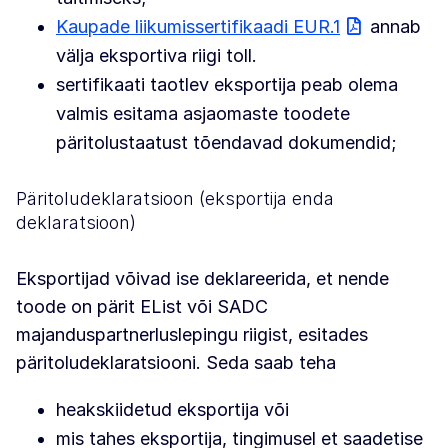
Kaupade liikumissertifikaadi EUR.1
annab
välja eksportiva riigi toll.
sertifikaati taotlev eksportija peab olema
valmis esitama asjaomaste toodete
päritolustaatust tõendavad dokumendid;
Päritoludeklaratsioon (eksportija enda
deklaratsioon)
Eksportijad võivad ise deklareerida, et nende
toode on pärit EList või SADC
majanduspartnerluslepingu riigist, esitades
päritoludeklaratsiooni. Seda saab teha
heakskiidetud eksportija või
mis tahes eksportija, tingimusel et saadetise