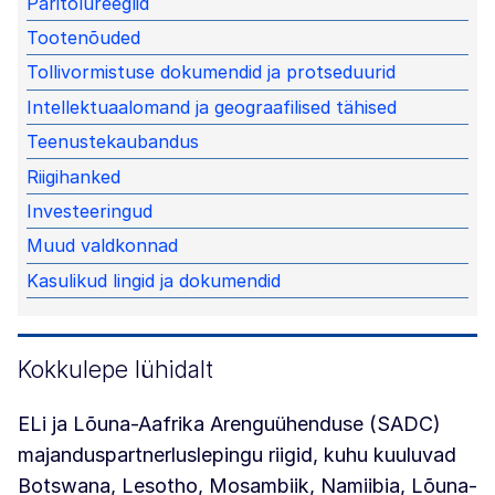
Päritolureeglid
Tootenõuded
Tollivormistuse dokumendid ja protseduurid
Intellektuaalomand ja geograafilised tähised
Teenustekaubandus
Riigihanked
Investeeringud
Muud valdkonnad
Kasulikud lingid ja dokumendid
Kokkulepe lühidalt
ELi ja Lõuna-Aafrika Arenguühenduse (SADC)
majanduspartnerluslepingu riigid, kuhu kuuluvad
Botswana, Lesotho, Mosambiik, Namiibia, Lõuna-