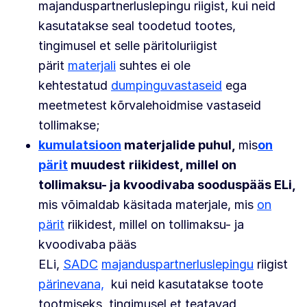
majanduspartnerluslepingu riigist, kui neid
kasutatakse seal toodetud tootes,
tingimusel et selle päritoluriigist
pärit
materjali
suhtes ei ole
kehtestatud
dumpinguvastaseid
ega
meetmetest kõrvalehoidmise vastaseid
tollimakse;
kumulatsioon
materjalide puhul,
mis
on
pärit
muudest
riikidest, millel on
tollimaksu- ja kvoodivaba sooduspääs ELi,
mis võimaldab käsitada materjale, mis
on
pärit
riikidest, millel on tollimaksu- ja
kvoodivaba pääs
ELi,
SADC
majanduspartnerluslepingu
riigist
pärinevana,
kui neid kasutatakse toote
tootmiseks, tingimusel et teatavad