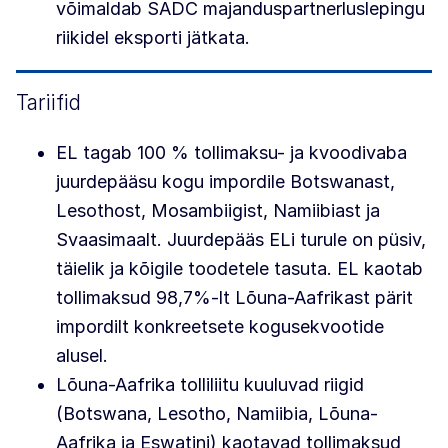
võimaldab SADC majanduspartnerluslepingu
riikidel eksporti jätkata.
Tariifid
EL tagab 100 % tollimaksu- ja kvoodivaba
juurdepääsu kogu impordile Botswanast,
Lesothost, Mosambiigist, Namiibiast ja
Svaasimaalt. Juurdepääs ELi turule on püsiv,
täielik ja kõigile toodetele tasuta. EL kaotab
tollimaksud 98,7%-lt Lõuna-Aafrikast pärit
impordilt konkreetsete kogusekvootide
alusel.
Lõuna-Aafrika tolliliitu kuuluvad riigid
(Botswana, Lesotho, Namiibia, Lõuna-
Aafrika ja Eswatini) kaotavad tollimaksud