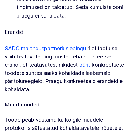
tingimused on täidetud. Seda kumulatsiooni
praegu ei kohaldata.
Erandid
SADC
majanduspartnerluslepingu
riigi taotlusel
võib teatavatel tingimustel teha konkreetse
erandi, et teatavatest riikidest
pärit
konkreetsete
toodete suhtes saaks kohaldada leebemaid
päritolureegleid. Praegu konkreetseid erandeid ei
kohaldata.
Muud nõuded
Toode peab vastama ka kõigile muudele
protokollis sätestatud kohaldatavatele nõuetele,