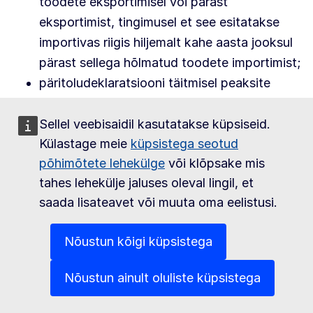
toodete eksportimisel või pärast
eksportimist, tingimusel et see esitatakse
importivas riigis hiljemalt kahe aasta jooksul
pärast sellega hõlmatud toodete importimist;
päritoludeklaratsiooni täitmisel peaksite
olema valmis esitama dokumendid, mis
tõendavad teie toodete päritolustaatust;
Sellel veebisaidil kasutatakse küpsiseid.
Külastage meie
küpsistega seotud
Päritolu kontrollimine
põhimõtete lehekülge
või klõpsake mis
tahes lehekülje jaluses oleval lingil, et
Toll võib kontrollida, kas imporditud toode on
saada lisateavet või muuta oma eelistusi.
tõepoolest päritolustaatusega või vastab
muudele päritolunõuetele. ELi ja SADCi vaheline
Nõustun kõigi küpsistega
majanduspartnerlusleping põhineb järgmistel
põhimõtetel:
Nõustun ainult oluliste küpsistega
kontrollimine põhineb importiva ja eksportiva