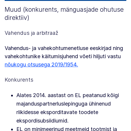
Muud (konkurents, mänguasjade ohutuse
direktiiv)
Vahendus ja arbitraaž
Vahendus- ja vahekohtumenetluse eeskirjad ning
vahekohtunike käitumisjuhend võeti hiljuti vastu
nõukogu otsusega 2019/1954.
Konkurents
Alates 2014. aastast on EL peatanud kõigi
majanduspartnerluslepinguga ühinenud
riikidesse eksporditavate toodete
ekspordisubsiidiumid.
EL on minimeerinud meetmeid tootmist ja