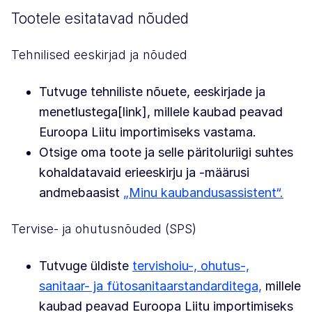
Tootele esitatavad nõuded
Tehnilised eeskirjad ja nõuded
Tutvuge tehniliste nõuete, eeskirjade ja
menetlustega[link], millele kaubad peavad
Euroopa Liitu importimiseks vastama.
Otsige oma toote ja selle päritoluriigi suhtes
kohaldatavaid erieeskirju ja -määrusi
andmebaasist
„Minu kaubandusassistent“.
Tervise- ja ohutusnõuded (SPS)
Tutvuge üldiste
tervishoiu-, ohutus-,
sanitaar- ja fütosanitaarstandarditega,
millele
kaubad peavad Euroopa Liitu importimiseks