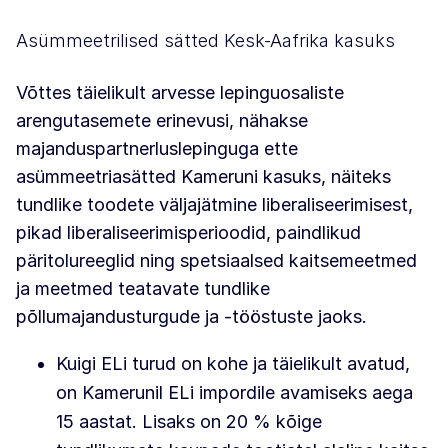
Asümmeetrilised sätted Kesk-Aafrika kasuks
Võttes täielikult arvesse lepinguosaliste
arengutasemete erinevusi, nähakse
majanduspartnerluslepinguga ette
asümmeetriasätted Kameruni kasuks, näiteks
tundlike toodete väljajätmine liberaliseerimisest,
pikad liberaliseerimisperioodid, paindlikud
päritolureeglid ning spetsiaalsed kaitsemeetmed
ja meetmed teatavate tundlike
põllumajandusturgude ja -tööstuste jaoks.
Kuigi ELi turud on kohe ja täielikult avatud,
on Kamerunil ELi impordile avamiseks aega
15 aastat. Lisaks on 20 % kõige