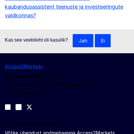
kaubandusassistent teenuste ja investeeringute
valdkonnas?
Kas see veebileht oli kasulik?
Jah
Ei
Access2Markets
Seda veebisaiti haldab:
Kaubanduse ja majandusjulgeoleku
peadirektoraat
Jälgige meid
Join us on LinkedIn
#EUtrade
Trade-Off podcast
Võtke meiega ühendust
Võtke ühendust andmebaasiga Access2Markets