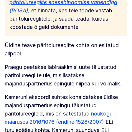
päritolureeglite enesehindamise vahendiga
(ROSA),
et hinnata, kas teie toode vastab
päritolureeglitele, ja saada teada, kuidas
koostada õigeid dokumente.
Üldine teave päritolureeglite kohta on esitatud
allpool.
Praegu peetakse läbirääkimisi uute täiustatud
päritolureeglite üle, mis lisatakse
majanduspartnerluslepingule niipea kui võimalik.
Kameruni ekspordi suhtes kohaldatakse üldise
majanduspartnerluslepingu täiustatud
päritolureegleid, mis on sätestatud
nõukogu
määruses 2016/1076 (endine 1528/2007)
ELi
turulepääsu kohta. Kameruni suunduva ELi