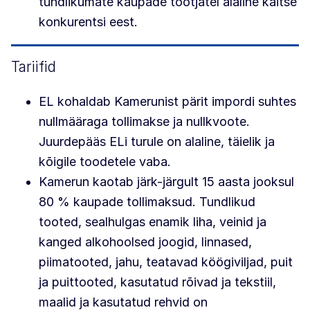
tundlikumate kaupade tootjatel alaline kaitse
konkurentsi eest.
Tariifid
EL kohaldab Kamerunist pärit impordi suhtes
nullmääraga tollimakse ja nullkvoote.
Juurdepääs ELi turule on alaline, täielik ja
kõigile toodetele vaba.
Kamerun kaotab järk-järgult 15 aasta jooksul
80 % kaupade tollimaksud. Tundlikud
tooted, sealhulgas enamik liha, veinid ja
kanged alkohoolsed joogid, linnased,
piimatooted, jahu, teatavad köögiviljad, puit
ja puittooted, kasutatud rõivad ja tekstiil,
maalid ja kasutatud rehvid on