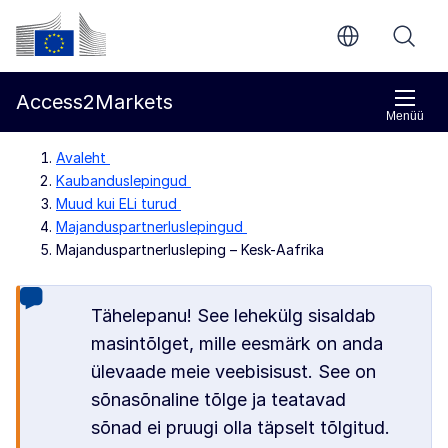
Põhisisu juurde
Euroopa Komisjon
Access2Markets
Menüü
Avaleht
Kaubanduslepingud
Muud kui ELi turud
Majanduspartnerluslepingud
Majanduspartnerlusleping – Kesk-Aafrika
Tähelepanu! See lehekülg sisaldab
masintõlget, mille eesmärk on anda
ülevaade meie veebisisust. See on
sõnasõnaline tõlge ja teatavad
sõnad ei pruugi olla täpselt tõlgitud.