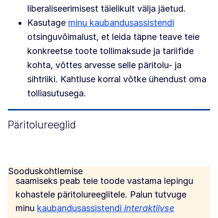
liberaliseerimisest täielikult välja jäetud.
Kasutage
minu kaubandusassistendi
otsinguvõimalust, et leida täpne teave teie
konkreetse toote tollimaksude ja tariifide
kohta, võttes arvesse selle päritolu- ja
sihtriiki. Kahtluse korral võtke ühendust oma
tolliasutusega.
Päritolureeglid
Sooduskohtlemise
saamiseks peab teie toode vastama lepingu
kohastele päritolureeglitele. Palun tutvuge
minu
kaubandusassistendi
interaktiivse