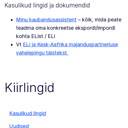
Kasulikud lingid ja dokumendid
Minu kaubandusassistent
– kõik, mida peate
teadma oma konkreetse ekspordi/impordi
kohta EList / ELi
Vt
ELi ja Kesk-Aafrika majanduspartnerluse
vahelepingu täistekst.
Kiirlingid
Kasulikud lingid
Uudised