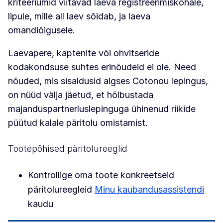
kriteeriumid viitavad laeva registreerimiskohale,
lipule, mille all laev sõidab, ja laeva
omandiõigusele.
Laevapere, kaptenite või ohvitseride
kodakondsuse suhtes erinõudeid ei ole. Need
nõuded, mis sisaldusid algses Cotonou lepingus,
on nüüd välja jäetud, et hõlbustada
majanduspartnerluslepinguga ühinenud riikide
püütud kalale päritolu omistamist.
Tootepõhised päritolureeglid
Kontrollige oma toote konkreetseid
päritolureegleid
Minu kaubandusassistendi
kaudu