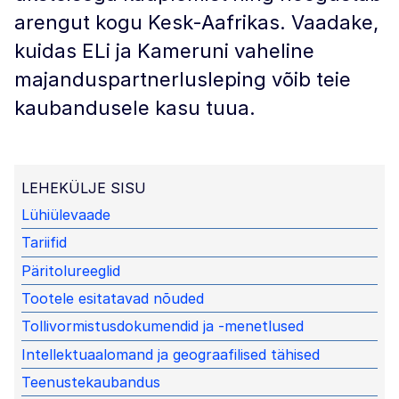
arengut kogu Kesk-Aafrikas. Vaadake,
kuidas ELi ja Kameruni vaheline
majanduspartnerlusleping võib teie
kaubandusele kasu tuua.
LEHEKÜLJE SISU
Lühiülevaade
Tariifid
Päritolureeglid
Tootele esitatavad nõuded
Tollivormistusdokumendid ja -menetlused
Intellektuaalomand ja geograafilised tähised
Teenustekaubandus