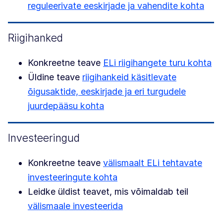
reguleerivate eeskirjade ja vahendite kohta
Riigihanked
Konkreetne teave
ELi riigihangete turu kohta
Üldine teave
riigihankeid käsitlevate
õigusaktide, eeskirjade ja eri turgudele
juurdepääsu kohta
Investeeringud
Konkreetne teave
välismaalt ELi tehtavate
investeeringute kohta
Leidke üldist teavet, mis võimaldab teil
välismaale investeerida