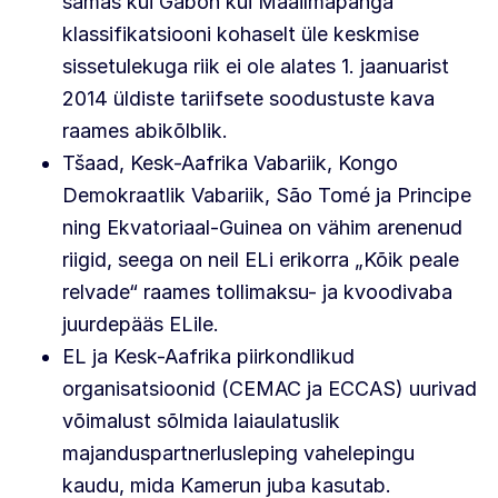
samas kui Gabon kui Maailmapanga
klassifikatsiooni kohaselt üle keskmise
sissetulekuga riik ei ole alates 1. jaanuarist
2014 üldiste tariifsete soodustuste kava
raames abikõlblik.
Tšaad, Kesk-Aafrika Vabariik, Kongo
Demokraatlik Vabariik, São Tomé ja Principe
ning Ekvatoriaal-Guinea on vähim arenenud
riigid, seega on neil ELi erikorra „Kõik peale
relvade“ raames tollimaksu- ja kvoodivaba
juurdepääs ELile.
EL ja Kesk-Aafrika piirkondlikud
organisatsioonid (CEMAC ja ECCAS) uurivad
võimalust sõlmida laiaulatuslik
majanduspartnerlusleping vahelepingu
kaudu, mida Kamerun juba kasutab.