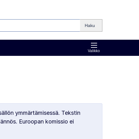
Haku
Valikko
sällön ymmärtämisessä. Tekstin
äännös. Euroopan komissio ei