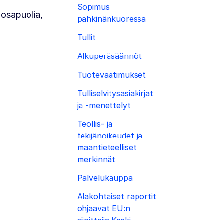
Sopimus
osapuolia,
pähkinänkuoressa
Tullit
Alkuperäsäännöt
Tuotevaatimukset
Tulliselvitysasiakirjat
ja -menettelyt
Teollis- ja
tekijänoikeudet ja
maantieteelliset
merkinnät
Palvelukauppa
Alakohtaiset raportit
ohjaavat EU:n
sijoittajia Keski-