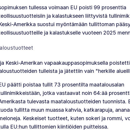
sopimuksen tullessa voimaan EU poisti 99 prosenttia
teollisuustuotteisiin ja kalastukseen liittyvistä tullinimi
Keski-Amerikka suostui myöntämään tullittoman pääsyn
teollisuustuotteille ja kalastukselle vuoteen 2025 men
aloustuotteet
ja Keski-Amerikan vapaakauppasopimuksella poistettii
loustuotteiden tulleista ja jätettiin vain "herkille alueil
EU päätti poistaa tullit 73 prosentilta maatalousalan
tullinimikkeistään, jotka vastaavat noin 64:ää prosentt
Amerikasta tulevasta maataloustuotteiden tuonnista. 
tuoda tullitta muun muassa kahvia, katkarapuja, anana
meloneja. Keskeiset tuotteet, kuten sokeri ja rommi, 
tulla EU:hun tullittomien kiintiöiden puitteissa.