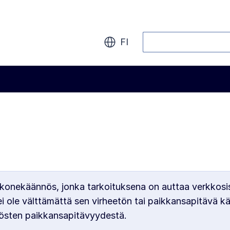
Haku
FI
konekäännös, jonka tarkoituksena on auttaa verkkosi
ole välttämättä sen virheetön tai paikkansapitävä k
östen paikkansapitävyydestä.