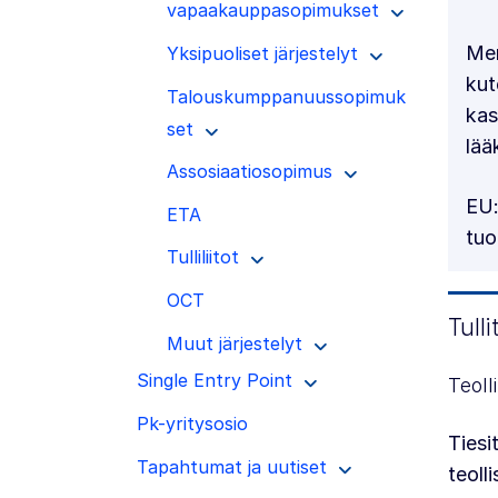
vapaakauppasopimukset
Mer
Yksipuoliset järjestelyt
kut
Talouskumppanuussopimuk
kas
set
lää
Assosiaatiosopimus
EU:
ETA
tuo
Tulliliitot
OCT
Tulli
Muut järjestelyt
Single Entry Point
Teoll
Pk-yritysosio
Tiesi
Tapahtumat ja uutiset
teoll