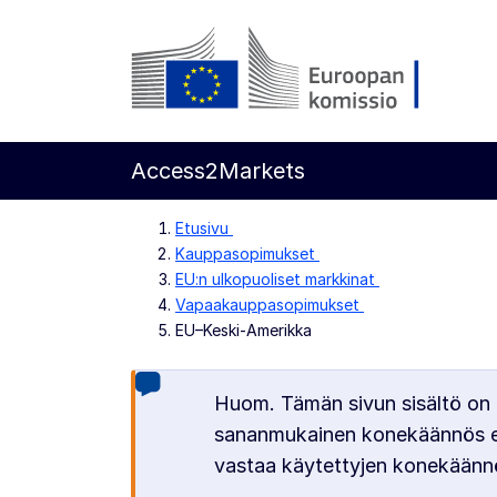
Siirry pääsisältöön
Euroopan komissio
Access2Markets
Etusivu
Kauppasopimukset
EU:n ulkopuoliset markkinat
Vapaakauppasopimukset
EU–Keski-Amerikka
Huom. Tämän sivun sisältö on 
sananmukainen konekäännös ei 
vastaa käytettyjen konekäänn