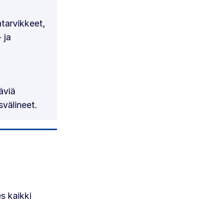
tarvikkeet,
 ja
äviä
svälineet.
s kaikki