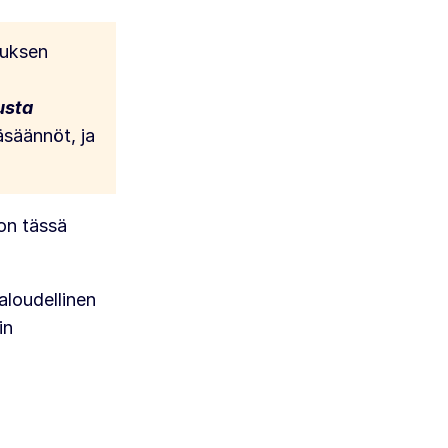
muksen
usta
äsäännöt, ja
on tässä
aloudellinen
in