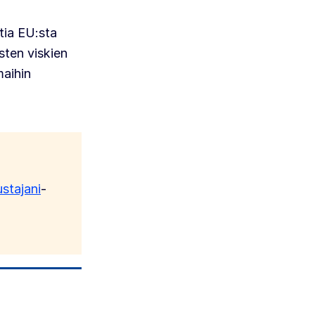
ttia EU:sta
sten viskien
maihin
stajani
-