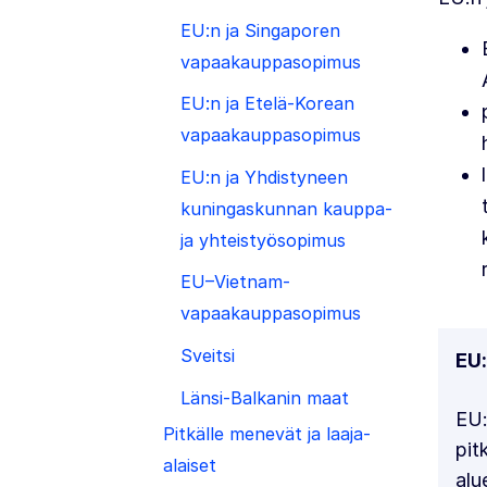
EU:n ja Singaporen
vapaakauppasopimus
EU:n ja Etelä-Korean
vapaakauppasopimus
EU:n ja Yhdistyneen
kuningaskunnan kauppa-
ja yhteistyösopimus
EU–Vietnam-
vapaakauppasopimus
Sveitsi
EU:
Länsi-Balkanin maat
EU:
Pitkälle menevät ja laaja-
pit
alaiset
alu