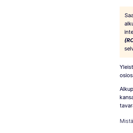
Saa
alk
int
(R
sel
Yleis
osios
Alkup
kansa
tavar
Mist