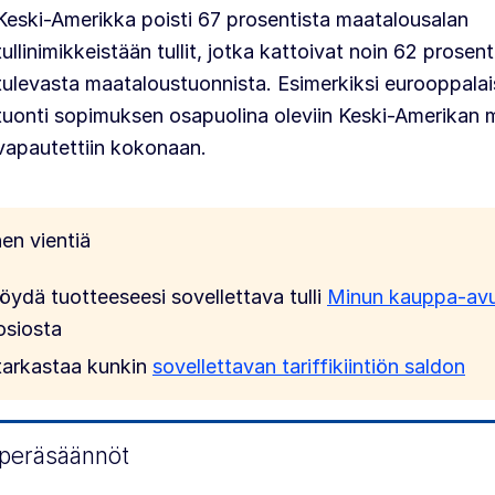
Keski-Amerikka poisti 67 prosentista maatalousalan
tullinimikkeistään tullit, jotka kattoivat noin 62 prosen
tulevasta maataloustuonnista. Esimerkiksi eurooppalai
tuonti sopimuksen osapuolina oleviin Keski-Amerikan 
vapautettiin kokonaan.
en vientiä
löydä tuotteeseesi sovellettava tulli
Minun kauppa-avu
osiosta
tarkastaa kunkin
sovellettavan tariffikiintiön saldon
peräsäännöt