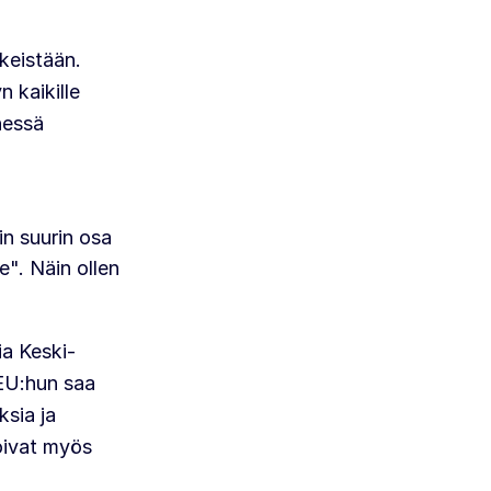
kkeistään.
 kaikille
nessä
n suurin osa
le". Näin ollen
ia Keski-
EU:hun saa
ksia ja
voivat myös