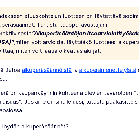
dakseen etuuskohtelun tuotteen on täytettävä sopi
uperäsäännöt. Tarkista kauppa-avustajani
eraktiivisesta
”Alkuperäsääntöjen itsearviointityökal
OSA)”,
miten voit arvioida, täyttääkö tuotteesi alkuper
vittää, miten voit laatia oikeat asiakirjat.
tä tietoa
alkuperäsäännöistä
ja
alkuperämenettelyistä
sa.
erä on kaupankäynnin kohteena olevien tavaroiden "t
laisuus". Jos aihe on sinulle uusi, tutustu pääkäsitteisi
aosiossa.
ä löydän alkuperäsäännöt?