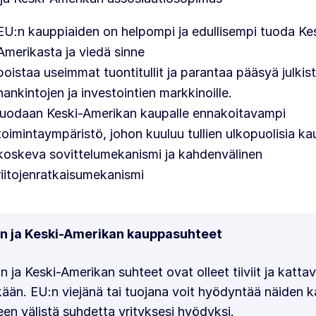
EU:n kauppiaiden on helpompi ja edullisempi tuoda Ke
Amerikasta ja viedä sinne
poistaa useimmat tuontitullit ja parantaa pääsyä julkis
hankintojen ja investointien markkinoille.
luodaan Keski-Amerikan kaupalle ennakoitavampi
toimintaympäristö, johon kuuluu tullien ulkopuolisia ka
koskeva sovittelumekanismi ja kahdenvälinen
riitojenratkaisumekanismi
n ja Keski-Amerikan kauppasuhteet
n ja Keski-Amerikan suhteet ovat olleet tiiviit ja kattav
kään. EU:n viejänä tai tuojana voit hyödyntää näiden 
een välistä suhdetta yrityksesi hyödyksi.