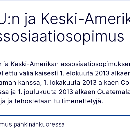
U:n ja Keski-Ameri
ssosiaatiosopimus
n ja Keski-Amerikan assosiaatiosopimukse
llettu väliaikaisesti 1. elokuuta 2013 alk
man kanssa, 1. lokakuuta 2013 alkaen Cos
sa ja 1. joulukuuta 2013 alkaen Guatemala
eja ja tehostetaan tullimenettelyjä.
mus pähkinänkuoressa