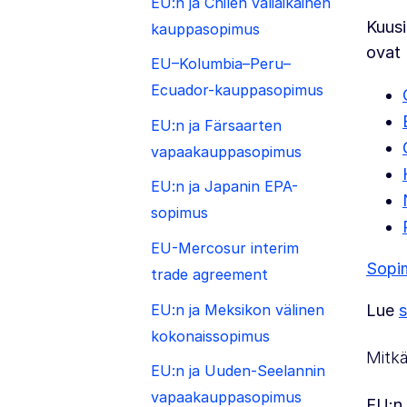
EU:n ja Chilen väliaikainen
Kuusi
kauppasopimus
ovat
EU–Kolumbia–Peru–
Ecuador-kauppasopimus
EU:n ja Färsaarten
vapaakauppasopimus
EU:n ja Japanin EPA-
sopimus
EU-Mercosur interim
Sopim
trade agreement
EU:n ja Meksikon välinen
Lue
kokonaissopimus
Mitkä
EU:n ja Uuden-Seelannin
vapaakauppasopimus
EU:n 