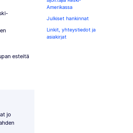
Amerikassa
ski-
Julkiset hankinnat
Linkit, yhteystiedot ja
ten
asiakirjat
upan esteitä
at jo
kahden