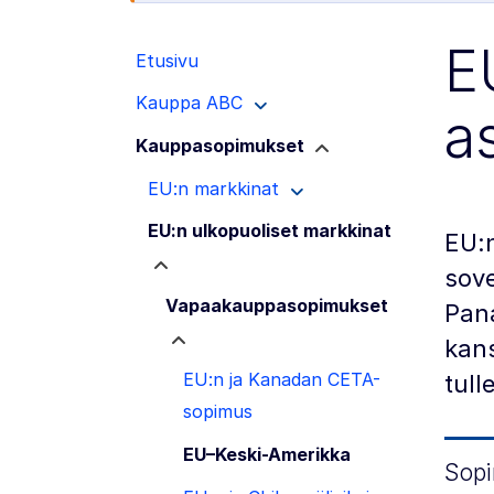
E
Etusivu
Kauppa ABC
a
Kauppasopimukset
EU:n markkinat
EU:n ulkopuoliset markkinat
EU:
sove
Vapaakauppasopimukset
Pana
kans
EU:n ja Kanadan CETA-
tull
sopimus
EU–Keski-Amerikka
Sopi