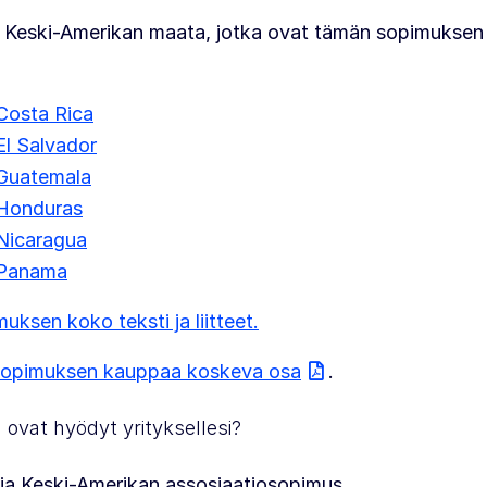
 Keski-Amerikan maata, jotka ovat tämän sopimuksen 
Costa Rica
El Salvador
Guatemala
Honduras
Nicaragua
Panama
uksen koko teksti ja liitteet.
sopimuksen kauppaa koskeva osa
.
 ovat hyödyt yrityksellesi?
ja Keski-Amerikan assosiaatiosopimus