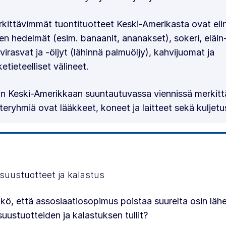
kittävimmät tuontituotteet Keski-Amerikasta ovat elin
en hedelmät (esim. banaanit, ananakset), sokeri, eläin-
virasvat ja -öljyt (lähinnä palmuöljy), kahvijuomat ja
ketieteelliset välineet.
n Keski-Amerikkaan suuntautuvassa viennissä merkitt
teryhmiä ovat lääkkeet, koneet ja laitteet sekä kuljetu
t
isuustuotteet ja kalastus
tkö, että assosiaatiosopimus poistaa suurelta osin lähe
isuustuotteiden ja kalastuksen tullit?