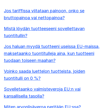
Jos tariffissa viitataan painoon, onko se
bruttopainoa vai nettopainoa?
Mistä löydän tuotteeseeni sovellettavan
tuontitullin?
Jos haluan myydä tuotteeni useissa EU-maissa,
maksetaanko tuontitulleja aina, kun tuotteeni
tuodaan toiseen maahan?
Voinko saada luettelon tuotteista, joiden
tuontitulli on 0 %?
Sovelletaanko valmisteveroja EU:n vai
kansallisella tasolla?
Miten arvonlisäveroa peritään EU:ssa?