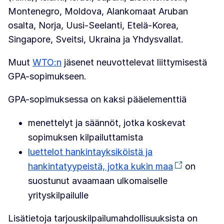
Montenegro, Moldova, Alankomaat Aruban
osalta, Norja, Uusi-Seelanti, Etelä-Korea,
Singapore, Sveitsi, Ukraina ja Yhdysvallat.
Muut
WTO:n
jäsenet neuvottelevat liittymisestä
GPA-sopimukseen.
GPA-sopimuksessa on kaksi pääelementtiä
menettelyt ja säännöt, jotka koskevat
sopimuksen kilpailuttamista
luettelot hankintayksiköistä ja
hankintatyypeistä, jotka kukin maa
on
suostunut avaamaan ulkomaiselle
yrityskilpailulle
Lisätietoja tarjouskilpailumahdollisuuksista on