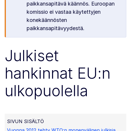
paikkansapitävä käännös. Euroopan
komissio ei vastaa käytettyjen
konekäännösten
paikkansapitävyydestä.
Julkiset
hankinnat EU:n
ulkopuolella
SIVUN SISÄLTÖ
Vuonna 2012 tehty WTO:n monenvälinen julkisia