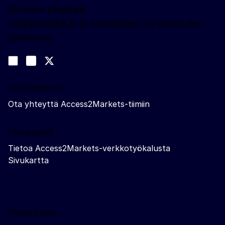
Sivuston ylläpitäjä:
Kauppapolitiikan ja taloudellisen turvallisuuden
pääosasto
Sosiaalinen media
Join us on LinkedIn
#EUtrade
Trade-Off podcast
Yhteydenotot
Ota yhteyttä Access2Markets-tiimiin
Perustietoa
Tietoa Access2Markets-verkkotyökalusta
Sivukartta
Related sites