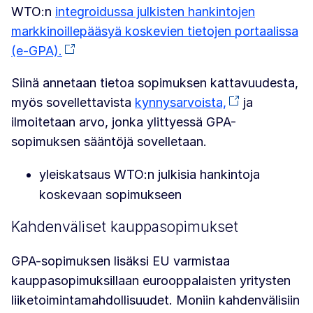
WTO:n
integroidussa julkisten hankintojen
markkinoillepääsyä koskevien tietojen portaalissa
(e-GPA).
Siinä annetaan tietoa sopimuksen kattavuudesta,
myös sovellettavista
kynnysarvoista,
ja
ilmoitetaan arvo, jonka ylittyessä GPA-
sopimuksen sääntöjä sovelletaan.
yleiskatsaus WTO:n julkisia hankintoja
koskevaan sopimukseen
Kahdenväliset kauppasopimukset
GPA-sopimuksen lisäksi EU varmistaa
kauppasopimuksillaan eurooppalaisten yritysten
liiketoimintamahdollisuudet. Moniin kahdenvälisiin