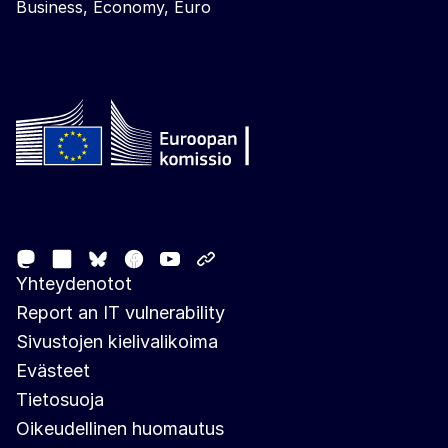
Business, Economy, Euro
Follow the European Commission
Mastodon
LinkedIn
Facebook
Youtube
Other networks
Bluesky
Yhteydenotot
Report an IT vulnerability
Sivustojen kielivalikoima
Evästeet
Tietosuoja
Oikeudellinen huomautus