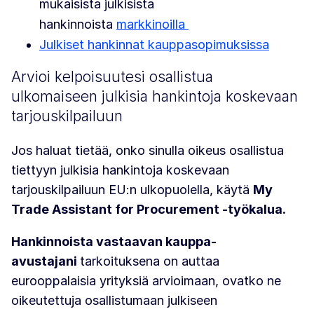
mukaisista julkisista
hankinnoista
markkinoilla
Julkiset hankinnat kauppasopimuksissa
Arvioi kelpoisuutesi osallistua
ulkomaiseen julkisia hankintoja koskevaan
tarjouskilpailuun
Jos haluat tietää, onko sinulla oikeus osallistua
tiettyyn julkisia hankintoja koskevaan
tarjouskilpailuun EU:n ulkopuolella, käytä
My
Trade Assistant for Procurement -työkalua.
Hankinnoista vastaavan kauppa-
avustajani
tarkoituksena on auttaa
eurooppalaisia yrityksiä arvioimaan, ovatko ne
oikeutettuja osallistumaan julkiseen