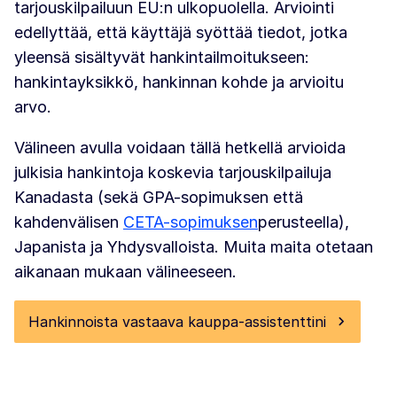
tarjouskilpailuun EU:n ulkopuolella. Arviointi
edellyttää, että käyttäjä syöttää tiedot, jotka
yleensä sisältyvät hankintailmoitukseen:
hankintayksikkö, hankinnan kohde ja arvioitu
arvo.
Välineen avulla voidaan tällä hetkellä arvioida
julkisia hankintoja koskevia tarjouskilpailuja
Kanadasta (sekä GPA-sopimuksen että
kahdenvälisen
CETA-sopimuksen
perusteella),
Japanista ja Yhdysvalloista. Muita maita otetaan
aikanaan mukaan välineeseen.
Hankinnoista vastaava kauppa-assistenttini