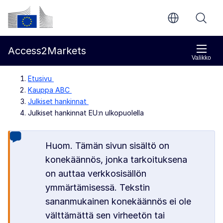
Siirry pääsisältöön
Euroopan komissio
Access2Markets
Valikko
Etusivu
Kauppa ABC
Julkiset hankinnat
Julkiset hankinnat EU:n ulkopuolella
Huom. Tämän sivun sisältö on
konekäännös, jonka tarkoituksena
on auttaa verkkosisällön
ymmärtämisessä. Tekstin
sananmukainen konekäännös ei ole
välttämättä sen virheetön tai