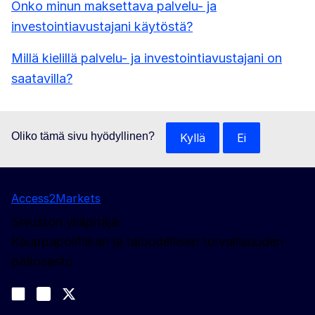
Onko minun maksettava palvelu- ja
investointiavustajani käytöstä?
Millä kielillä palvelu- ja investointiavustajani on
saatavilla?
Oliko tämä sivu hyödyllinen?
Kyllä
Ei
Access2Markets
Sivuston ylläpitäjä:
Kauppapolitiikan ja taloudellisen turvallisuuden
pääosasto
Sosiaalinen media
Join us on LinkedIn
#EUtrade
Trade-Off podcast