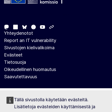
Follow the European Commission
Mastodon
LinkedIn
Facebook
Youtube
Other networks
Bluesky
Yhteydenotot
Report an IT vulnerability
Sivustojen kielivalikoima
Evästeet
Tietosuoja
Oikeudellinen huomautus
Saavutettavuus
Tällä sivustolla käytetään evästeitä.
Lisätietoja evästeiden käyttämisestä ja