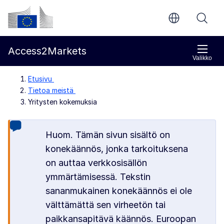
Siirry pääsisältöön
Euroopan komissio
Access2Markets
Valikko
Etusivu
Tietoa meistä
Yritysten kokemuksia
Huom. Tämän sivun sisältö on
konekäännös, jonka tarkoituksena
on auttaa verkkosisällön
ymmärtämisessä. Tekstin
sananmukainen konekäännös ei ole
välttämättä sen virheetön tai
paikkansapitävä käännös. Euroopan