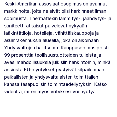
Keski-Amerikan assosiaatiosopimus on avannut
markkinoita, joita ne eivät olisi harkinneet ilman
sopimusta. Thermaflexin lämmitys-, jäähdytys- ja
saniteettiratkaisut palvelevat nykyään
lääkintätiloja, hotelleja, vähittäiskauppoja ja
asuinrakennuksia alueella, joka oli aikoinaan
Yhdysvaltojen hallitsema. Kauppasopimus poisti
99 prosenttia teollisuustuotteiden tulleista ja
avasi mahdollisuuksia julkisiin hankintoihin, minkä
ansiosta EU:n yritykset pystyivät kilpailemaan
paikallisten ja yhdysvaltalaisten toimittajien
kanssa tasapuolisin toimintaedellytyksin. Katso
videolta, miten myös yrityksesi voi hyötyä.