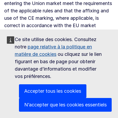
entering the Union market meet the requirements
of the applicable rules and that the affixing and
use of the CE marking, where applicable, is
correct in accordance with the EU market
surveillance framework laid down in Regulation
Ce site utilise des cookies. Consultez
(EU) 2019/1020
(CELEX 32019R1020)
. Each
notre
page relative à la politique en
Member State shall inform the Commission and
matière de cookies
ou cliquez sur le lien
the other Member States of its market
figurant en bas de page pour obtenir
surveillance authorities and the areas of
davantage d’informations et modifier
competence of each of those authorities.
vos préférences.
Products complying with Regulation (EU)
2024/573
(CELEX 32024R0573)
enjoy free
Accepter tous les cookies
circulation within the EU. However, in case a
Member State ascertains that a product does not
N’accepter que les cookies essentiels
comply with the requirements of the Regulation,