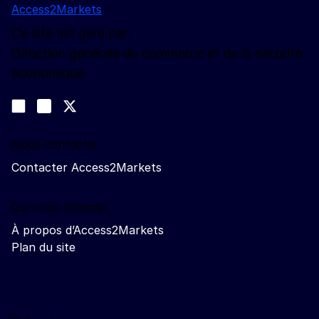
Access2Markets
Ce site est géré par:
Direction générale du commerce et de la sécurité
économique
Nous suivre
Join us on LinkedIn
#EUtrade
Trade-Off podcast
Nous contacter
Contacter Access2Markets
Qui nous sommes
À propos d’Access2Markets
Plan du site