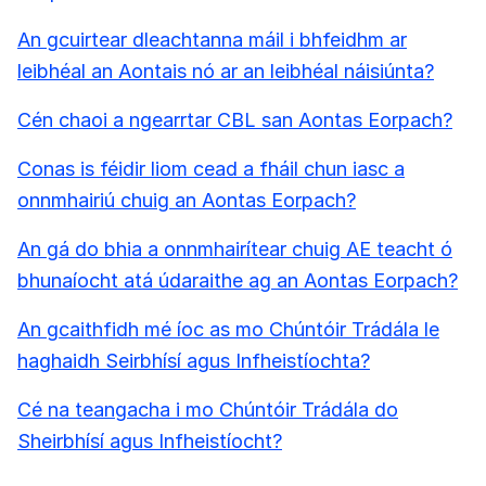
An gcuirtear dleachtanna máil i bhfeidhm ar
leibhéal an Aontais nó ar an leibhéal náisiúnta?
Cén chaoi a ngearrtar CBL san Aontas Eorpach?
Conas is féidir liom cead a fháil chun iasc a
onnmhairiú chuig an Aontas Eorpach?
An gá do bhia a onnmhairítear chuig AE teacht ó
bhunaíocht atá údaraithe ag an Aontas Eorpach?
An gcaithfidh mé íoc as mo Chúntóir Trádála le
haghaidh Seirbhísí agus Infheistíochta?
Cé na teangacha i mo Chúntóir Trádála do
Sheirbhísí agus Infheistíocht?