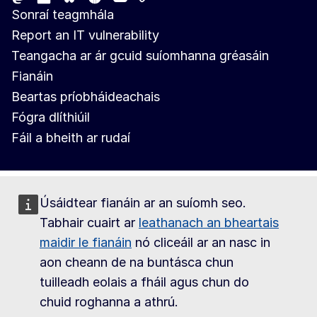
Bluesky
Sonraí teagmhála
Report an IT vulnerability
Teangacha ar ár gcuid suíomhanna gréasáin
Fianáin
Beartas príobháideachais
Fógra dlíthiúil
Fáil a bheith ar rudaí
Úsáidtear fianáin ar an suíomh seo.
Tabhair cuairt ar
leathanach an bheartais
maidir le fianáin
nó cliceáil ar an nasc in
aon cheann de na buntásca chun
tuilleadh eolais a fháil agus chun do
chuid roghanna a athrú.