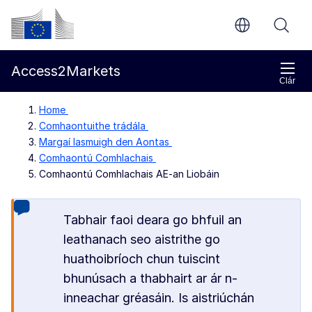
Chuig an bpríomhinneachar
Coimisiún Eorpach
Access2Markets
Clár
Home
Comhaontuithe trádála
Margaí lasmuigh den Aontas
Comhaontú Comhlachais
Comhaontú Comhlachais AE-an Liobáin
Tabhair faoi deara go bhfuil an
leathanach seo aistrithe go
huathoibríoch chun tuiscint
bhunúsach a thabhairt ar ár n-
inneachar gréasáin. Is aistriúchán