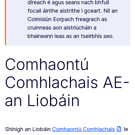
díreach é agus seans nach bhfuil
focail áirithe aistrithe i gceart. Níl an
Coimisiún Eorpach freagrach as
cruinneas aon aistriúcháin a
bhaineann leas as an tseirbhís seo.
Comhaontú
Comhlachais AE-
an Liobáin
Shínigh an Liobáin
Comhaontú Comhlachais
le