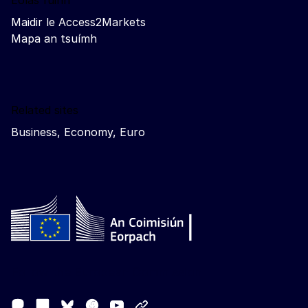
Eolas fúinn
Maidir le Access2Markets
Mapa an tsuímh
Related sites
Business, Economy, Euro
Follow the European Commission
Mastodon
LinkedIn
Facebook
Youtube
Other networks