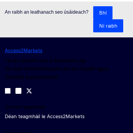
An raibh an leathanach seo úsáideach?
Bhí
Ní raibh
Access2Markets
Tá an suíomh seo á bhainistiú ag:
An Ard-Stiúrthóireacht um an Trádáil agus
Slándáil Eacnamaíoch
Lean muid
Join us on LinkedIn
#EUtrade
Trade-Off podcast
Sonraí teagmhála
Déan teagmháil le Access2Markets