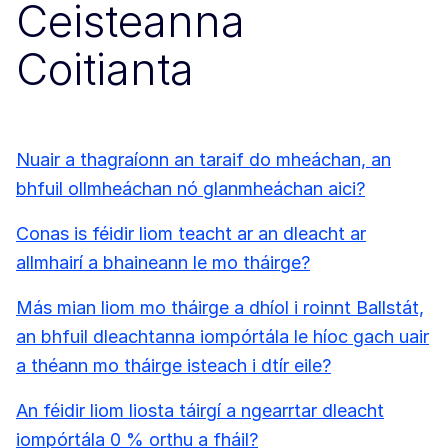
Ceisteanna
Coitianta
Nuair a thagraíonn an taraif do mheáchan, an
bhfuil ollmheáchan nó glanmheáchan aici?
Conas is féidir liom teacht ar an dleacht ar
allmhairí a bhaineann le mo tháirge?
Más mian liom mo tháirge a dhíol i roinnt Ballstát,
an bhfuil dleachtanna iompórtála le híoc gach uair
a théann mo tháirge isteach i dtír eile?
An féidir liom liosta táirgí a ngearrtar dleacht
iompórtála 0 % orthu a fháil?