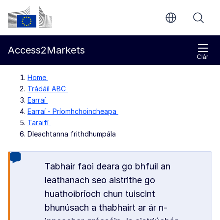
Chuig an bpríomhinneachar
Coimisiún Eorpach
Access2Markets
Clár
Home
Trádáil ABC
Earraí
Earraí - Príomhchoincheapa
Taraifí
Dleachtanna frithdhumpála
Tabhair faoi deara go bhfuil an
leathanach seo aistrithe go
huathoibríoch chun tuiscint
bhunúsach a thabhairt ar ár n-