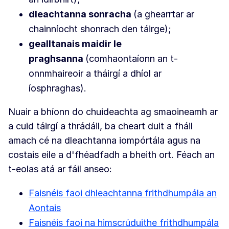
dleachtanna sonracha
(a ghearrtar ar
chainníocht shonrach den táirge);
gealltanais maidir le
praghsanna
(comhaontaíonn an t-
onnmhaireoir a tháirgí a dhíol ar
íosphraghas).
Nuair a bhíonn do chuideachta ag smaoineamh ar
a cuid táirgí a thrádáil, ba cheart duit a fháil
amach cé na dleachtanna iompórtála agus na
costais eile a d'fhéadfadh a bheith ort. Féach an
t-eolas atá ar fáil anseo:
Faisnéis faoi dhleachtanna frithdhumpála an
Aontais
Faisnéis faoi na himscrúduithe frithdhumpála