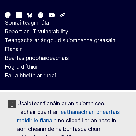
Follow the European Commission
Mastodon
LinkedIn
Facebook
Youtube
Other networks
Bluesky
Sonraí teagmhála
Report an IT vulnerability
Teangacha ar ár gcuid suíomhanna gréasáin
Fianáin
Beartas príobháideachais
Fógra dlíthiúil
Fáil a bheith ar rudaí
Úsáidtear fianáin ar an suíomh seo.
Tabhair cuairt ar
leathanach an bheartais
maidir le fianáin
nó cliceáil ar an nasc in
aon cheann de na buntásca chun