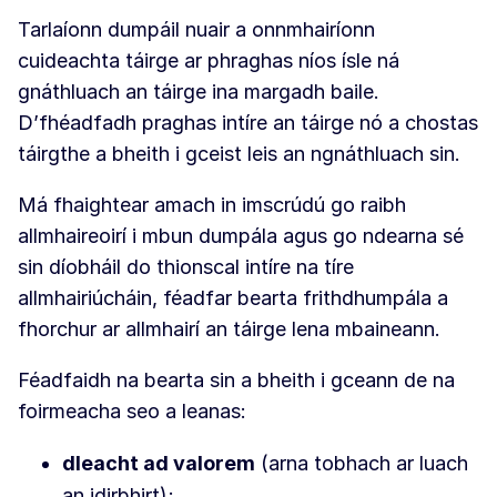
Tarlaíonn dumpáil nuair a onnmhairíonn
cuideachta táirge ar phraghas níos ísle ná
gnáthluach an táirge ina margadh baile.
D’fhéadfadh praghas intíre an táirge nó a chostas
táirgthe a bheith i gceist leis an ngnáthluach sin.
Má fhaightear amach in imscrúdú go raibh
allmhaireoirí i mbun dumpála agus go ndearna sé
sin díobháil do thionscal intíre na tíre
allmhairiúcháin, féadfar bearta frithdhumpála a
fhorchur ar allmhairí an táirge lena mbaineann.
Féadfaidh na bearta sin a bheith i gceann de na
foirmeacha seo a leanas:
dleacht ad valorem
(arna tobhach ar luach
an idirbhirt);