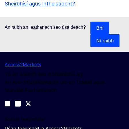
Sheirbhísí agus Infheistíocht?
An raibh an leathanach seo úsáideach?
Bhí
Ní raibh
Access2Markets
Tá an suíomh seo á bhainistiú ag:
An Ard-Stiúrthóireacht um an Trádáil agus
Slándáil Eacnamaíoch
Lean muid
Join us on LinkedIn
#EUtrade
Trade-Off podcast
Sonraí teagmhála
Déan teagmháil le Access2Markets