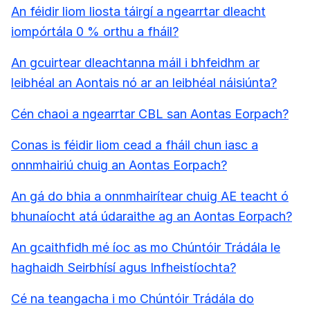
An féidir liom liosta táirgí a ngearrtar dleacht
iompórtála 0 % orthu a fháil?
An gcuirtear dleachtanna máil i bhfeidhm ar
leibhéal an Aontais nó ar an leibhéal náisiúnta?
Cén chaoi a ngearrtar CBL san Aontas Eorpach?
Conas is féidir liom cead a fháil chun iasc a
onnmhairiú chuig an Aontas Eorpach?
An gá do bhia a onnmhairítear chuig AE teacht ó
bhunaíocht atá údaraithe ag an Aontas Eorpach?
An gcaithfidh mé íoc as mo Chúntóir Trádála le
haghaidh Seirbhísí agus Infheistíochta?
Cé na teangacha i mo Chúntóir Trádála do