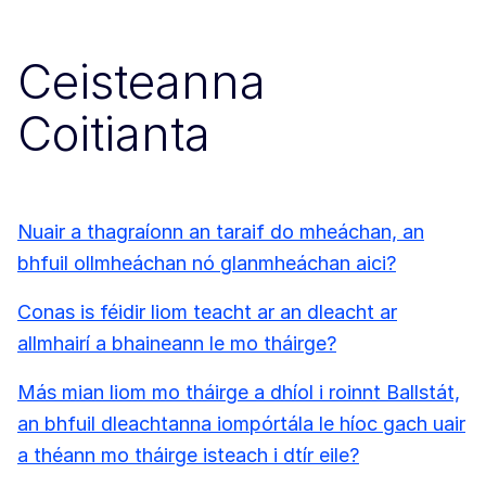
Ceisteanna
Coitianta
Nuair a thagraíonn an taraif do mheáchan, an
bhfuil ollmheáchan nó glanmheáchan aici?
Conas is féidir liom teacht ar an dleacht ar
allmhairí a bhaineann le mo tháirge?
Más mian liom mo tháirge a dhíol i roinnt Ballstát,
an bhfuil dleachtanna iompórtála le híoc gach uair
a théann mo tháirge isteach i dtír eile?