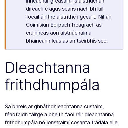
inneachar gréasáin. Is aistriúchán
díreach é agus seans nach bhfuil
focail áirithe aistrithe i gceart. Níl an
Coimisiún Eorpach freagrach as
cruinneas aon aistriúcháin a
bhaineann leas as an tseirbhís seo.
Dleachtanna
frithdhumpála
Sa bhreis ar ghnáthdhleachtanna custaim,
féadfaidh táirge a bheith faoi réir dleachtanna
frithdhumpála nó ionstraimí cosanta trádála eile.