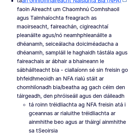
tá
an Ghníomhaireacht Náisiúnta Bia (NFA)
faoin Aireacht um Chaomhnú Comhshaoil
agus Talmhaíochta freagrach as
maoirseacht, faireachán, cigireachtaí
pleanáilte agus/nó neamhphleanáilte a
dhéanamh, seiceálacha doiciméadacha a
dhéanamh, sampláil le haghaidh tástála agus
faireachais ar ábhair a bhaineann le
sábháilteacht bia - ciallaíonn sé sin freisin go
bhfeidhmeoidh an NFA rialú stáit ar
chomhlíonadh bia/beatha ag gach céim den
táirgeadh, den phróiseáil agus den dáileadh
tá roinn tréidliachta ag NFA freisin atá i
gceannas ar rialuithe tréidliachta ar
ainmhithe beo agus ar tháirgí ainmhithe
sa tSeoirsia