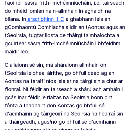
faoi réir sásra frith-imchéimniúcháin, i.e. tairseach
do mhéid iomlán na n-allmhairí in aghaidh na
bliana. In
Iarscríbhinn II-C
a ghabhann leis an
gComhaontú Comhlachais idir an tAontas agus an
tSeoirsia, tugtar liosta de tháirgí talmhaíochta a
gcuirtear sásra frith-imchéimniúcháin i bhfeidhm
maidir leo.
Ciallaíonn sé sin, má sháraíonn allmhairí ón
tSeoirsia leibhéal áirithe, go bhfuil cead ag an
Aontas na taraifí níos ísle ar na táirgí sin a chur ar
fionraí. Ní féidir an tairseach a shárú ach amháin i
gcás inar féidir le rialtas na Seoirsia bonn cirt
fónta a thabhairt don Aontas go bhfuil sé
d’acmhainn ag táirgeoirí na Seoirsia na hearraí sin
a tháirgeadh, agus/nó go bhfuil sé d’acmhainn
acu méideanna atá os cionn na tairsí a