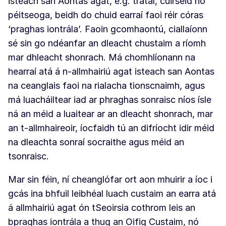
isteach san Aontas agat, e.g. trátaí, cúirséid nó
péitseoga, beidh do chuid earraí faoi réir córas
‘praghas iontrála’. Faoin gcomhaontú, ciallaíonn
sé sin go ndéanfar an dleacht chustaim a ríomh
mar dhleacht shonrach. Má chomhlíonann na
hearraí atá á n-allmhairiú agat isteach san Aontas
na ceanglais faoi na rialacha tionscnaimh, agus
má luacháiltear iad ar phraghas sonraisc níos ísle
ná an méid a luaitear ar an dleacht shonrach, mar
an t-allmhaireoir, íocfaidh tú an difríocht idir méid
na dleachta sonraí socraithe agus méid an
tsonraisc.
Mar sin féin, ní cheanglófar ort aon mhuirir a íoc i
gcás ina bhfuil leibhéal luach custaim an earra atá
á allmhairiú agat ón tSeoirsia cothrom leis an
bpraghas iontrála a thug an Oifig Custaim, nó