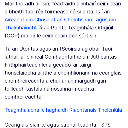
Mar thoradh air sin, féadfaidh allmhairí ceimiceán
a bheith faoi réir toirmeasc nó srianta. Is í an
Aireacht um Chosaint an Chomhshaoil agus um
Thalmhaíocht
an Pointe Teagmhála Oifigiúil
(OCP) maidir le ceimiceáin den sórt sin.
Tá an tAontas agus an tSeoirsia ag obair faoi
láthair ar chineál Comhaontaithe um Aitheantas
Frithpháirteach lena gceadófar táirgí
tionsclaíocha áirithe a chomhlíonann na ceanglais
chomhréireachta a chur ar an margadh gan
tuilleadh tástála ná nósanna imeachta
comhréireachta.
Teagmhálacha le haghaidh Riachtanais Theicniúla
Ceanglais sláinte agus sábháilteachta - SPS