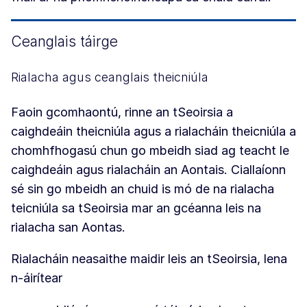
Ceanglais táirge
Rialacha agus ceanglais theicniúla
Faoin gcomhaontú, rinne an tSeoirsia a
caighdeáin theicniúla agus a rialacháin theicniúla a
chomhfhogasú chun go mbeidh siad ag teacht le
caighdeáin agus rialacháin an Aontais. Ciallaíonn
sé sin go mbeidh an chuid is mó de na rialacha
teicniúla sa tSeoirsia mar an gcéanna leis na
rialacha san Aontas.
Rialacháin neasaithe maidir leis an tSeoirsia, lena
n-áirítear