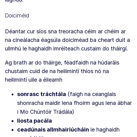
Doiciméid
Déantar cur síos sna treoracha céim ar chéim ar
na cineálacha éagsúla doiciméad ba cheart duit a
ullmhú le haghaidh imréiteach custaim do tháirgí.
Ag brath ar do tháirge, féadfaidh na húdaráis
chustaim cuid de na heilimintí thíos nó na
heilimintí uile a éileamh
sonrasc tráchtála
(faigh na ceanglais
shonracha maidir lena fhoirm agus lena ábhar
i Mo Chúntóir Trádála)
liosta pacála
ceadúnais allmhairiúcháin
le haghaidh