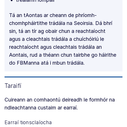
Tá an tAontas ar cheann de phríomh-
chomhpháirtithe trádála na Seoirsia. Dá bhrí
sin, tá an tír ag obair chun a reachtaíocht
agus a cleachtais trádála a chuíchóiriú le
reachtaíocht agus cleachtais trádála an
Aontais, rud a théann chun tairbhe go háirithe
do FBManna atá i mbun trádála.
Taraifí
Cuireann an comhaontú deireadh le formhór na
ndleachtanna custaim ar earraí.
Earraí tionsclaíocha