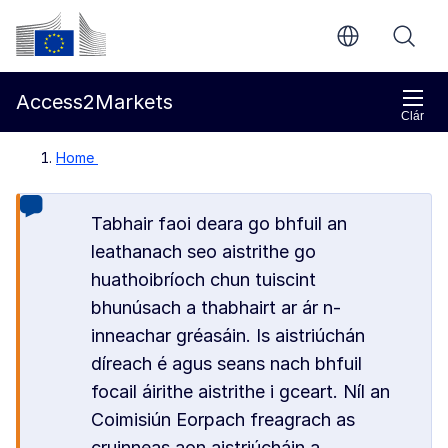
Chuig an bpríomhinneachar
Coimisiún Eorpach
Access2Markets
Clár
Home
Tabhair faoi deara go bhfuil an
leathanach seo aistrithe go
huathoibríoch chun tuiscint
bhunúsach a thabhairt ar ár n-
inneachar gréasáin. Is aistriúchán
díreach é agus seans nach bhfuil
focail áirithe aistrithe i gceart. Níl an
Coimisiún Eorpach freagrach as
cruinneas aon aistriúcháin a