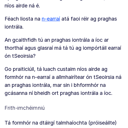
níos airde ná é.
Féach liosta na
n-earraí
atá faoi réir ag praghas
iontrála.
An gcaithfidh tú an praghas iontrála a íoc ar
thorthaí agus glasraí má tá tú ag iompórtáil earraí
ón tSeoirsia?
Go praiticiúil, tá luach custaim níos airde ag
formhór na n-earraí a allmhairítear ón tSeoirsia ná
an praghas iontrála, mar sin i bhformhór na
gcásanna ní bheidh ort praghas iontrála a íoc.
Frith-imchéimniú
Tá formhór na dtáirgí talmhaíochta (próiseáilte)