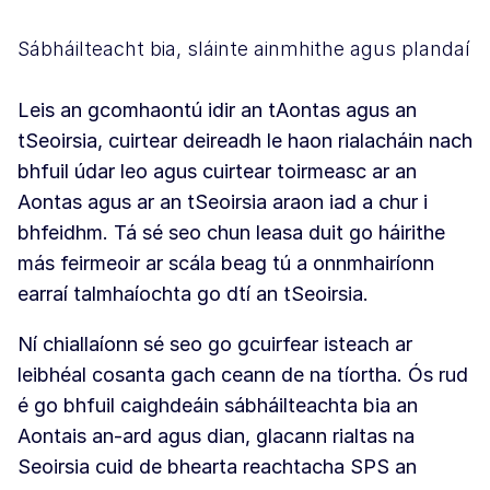
Sábháilteacht bia, sláinte ainmhithe agus plandaí
Leis an gcomhaontú idir an tAontas agus an
tSeoirsia, cuirtear deireadh le haon rialacháin nach
bhfuil údar leo agus cuirtear toirmeasc ar an
Aontas agus ar an tSeoirsia araon iad a chur i
bhfeidhm. Tá sé seo chun leasa duit go háirithe
más feirmeoir ar scála beag tú a onnmhairíonn
earraí talmhaíochta go dtí an tSeoirsia.
Ní chiallaíonn sé seo go gcuirfear isteach ar
leibhéal cosanta gach ceann de na tíortha. Ós rud
é go bhfuil caighdeáin sábháilteachta bia an
Aontais an-ard agus dian, glacann rialtas na
Seoirsia cuid de bhearta reachtacha SPS an