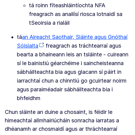
tá roinn fíteashláintíochta NFA
freagrach as anailísí riosca lotnaidí sa
tSeoirsia a rialáil
tá
an Aireacht Saothair, Sláinte agus Gnóthaí
Sóisialta
freagrach as tráchtearraí agus
bearta a bhaineann leis an tsláinte - cuireann
sí le bainistiú géarchéime i saincheisteanna
sábháilteachta bia agus glacann sí páirt in
iarrachtaí chun a chinntiú go gcuirtear noirm
agus paraiméadair sábháilteachta bia i
bhfeidhm
Chun sláinte an duine a chosaint, is féidir le
himeachtaí allmhairiúcháin sonracha iarratas a
dhéanamh ar chosmaidí agus ar thráchtearraí