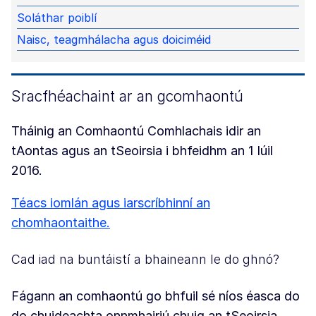
Soláthar poiblí
Naisc, teagmhálacha agus doiciméid
Sracfhéachaint ar an gcomhaontú
Tháinig an Comhaontú Comhlachais idir an
tAontas agus an tSeoirsia i bhfeidhm an 1 Iúil
2016.
Téacs iomlán agus iarscríbhinní an
chomhaontaithe.
Cad iad na buntáistí a bhaineann le do ghnó?
Fágann an comhaontú go bhfuil sé níos éasca do
do chuideachta onnmhairiú chuig an tSeoirsia