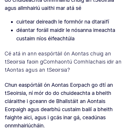
agus allmhairiú uaithi mar atá sé
cuirtear deireadh le formhór na dtaraifí
déantar foráil maidir le nósanna imeachta
custaim níos éifeachtúla
Cé atá in ann easpórtáil ón Aontas chuig an
tSeoirsia faoin gComhaontú Comhlachais idir an
tAontas agus an tSeoirsia?
Chun easpórtáil ón Aontas Eorpach go dtí an
tSeoirsia, ní mór do do chuideachta a bheith
cláraithe i gceann de Bhallstáit an Aontais
Eorpaigh agus dearbhú custaim bailí a bheith
faighte aici, agus i gcás inar gá, ceadúnas
onnmhairiúcháin.