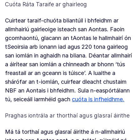
Cuóta Ráta Taraife ar ghairleog
Cuirtear taraif-chuóta bliantúil i bhfeidhm ar
allmhairiú gairleoige isteach san Aontas. Faoin
gcomhaontú, glacann an tAontas le hallmhairí ón
tSeoirsia arb ionann iad agus 220 tona gairleog
san iomlán in aghaidh na bliana. Déantar allmhairí
a áirítear san iomlán a chinneadh ar bhonn ‘tús
freastail ar an gceann is túisce’. A luaithe a
shárófar an t-iomlán, cuirfear dleacht chustaim
NBF an Aontais i bhfeidhm. Sula n-easpórtálann
tú, seiceáil iarmhéid gach
cuóta is infheidhme.
Praghas iontrála ar thorthaí agus glasraí áirithe
Má tá torthaí agus glasraí áirithe á n-allmhairiú