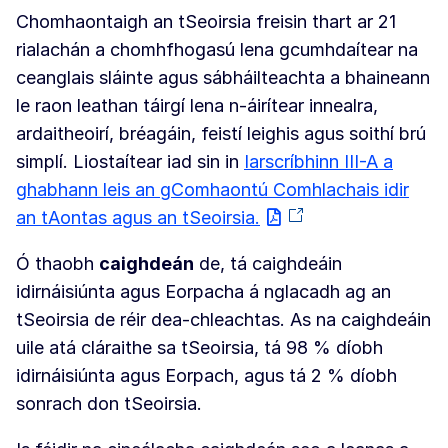
Chomhaontaigh an tSeoirsia freisin thart ar 21
rialachán a chomhfhogasú lena gcumhdaítear na
ceanglais sláinte agus sábháilteachta a bhaineann
le raon leathan táirgí lena n-áirítear innealra,
ardaitheoirí, bréagáin, feistí leighis agus soithí brú
simplí. Liostaítear iad sin in
Iarscríbhinn III-A a
ghabhann leis an gComhaontú Comhlachais idir
an tAontas agus an tSeoirsia.
Ó thaobh
caighdeán
de, tá caighdeáin
idirnáisiúnta agus Eorpacha á nglacadh ag an
tSeoirsia de réir dea-chleachtas. As na caighdeáin
uile atá cláraithe sa tSeoirsia, tá 98 % díobh
idirnáisiúnta agus Eorpach, agus tá 2 % díobh
sonrach don tSeoirsia.