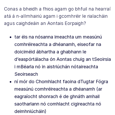
Conas a bheidh a fhios agam go bhfuil na hearraí
atá á n-allmhairiú agam i gcomhréir le rialacháin
agus caighdeáin an Aontais Eorpaigh?
tar éis na nósanna imeachta um measúnú
comhréireachta a dhéanamh, eiseofar na
doiciméid ábhartha a ghabhann le
d’easpórtálacha ón Aontas chuig an tSeoirsia
i mBéarla nó in aistriúchán nótaireachta
Seoirseach
ní mór do Chomhlacht faoina dTugtar Fógra
measúnú comhréireachta a dhéanamh (ar
eagraíocht shonrach é de ghnáth amhail
saotharlann nó comhlacht cigireachta nó
deimhniúcháin)