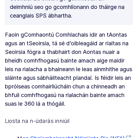
deimhniú seo go gcomhlíonann do tháirge na
ceanglais SPS ábhartha.
Faoin gComhaontú Comhlachais idir an tAontas
agus an tSeoirsia, tá sé d’oibleagáid ar rialtas na
Seoirsia fógra a thabhairt don Aontas nuair a
bheidh comhfhogasú bainte amach aige maidir
leis na rialacha a bhaineann le leas ainmhithe agus
sláinte agus sábháilteacht plandaí. Is féidir leis an
bpróiseas comhairliúcháin chun a chinneadh an
bhfuil comhfhogasú na rialachán bainte amach
suas le 360 lá a thógáil.
Liosta na n-údarás inniúil