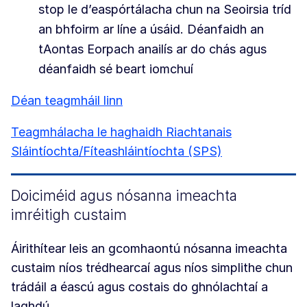
stop le d’easpórtálacha chun na Seoirsia tríd
an bhfoirm ar líne a úsáid. Déanfaidh an
tAontas Eorpach anailís ar do chás agus
déanfaidh sé beart iomchuí
Déan teagmháil linn
Teagmhálacha le haghaidh Riachtanais
Sláintíochta/Fíteashláintíochta (SPS)
Doiciméid agus nósanna imeachta
imréitigh custaim
Áirithítear leis an gcomhaontú nósanna imeachta
custaim níos trédhearcaí agus níos simplithe chun
trádáil a éascú agus costais do ghnólachtaí a
laghdú.