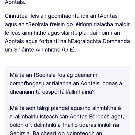
Aontais.
Cinntítear leis an gcomhaontú idir an tAontas
agus an tSeoirsia freisin go léiríonn rialacha maidir
le leas ainmhithe agus sláinte plandaí noirm an
Aontais agus forbairtí na hEagraíochta Domhanda
um Shláinte Ainmhithe (OIE).
Má tá an tSeoirsia fós ag déanamh
comhfhogasú ar rialacha an Aontais, conas a
dhéanann tú easpórtáil/allmhairiú?
Má tá aon táirgí plandaí agus/nó ainmhithe á
n-allmhairiú isteach san Aontas Eorpach agat,
beidh ort deimhniú a fháil ó údarás inniúil na
Seoirsia. Ba cheart go gcinnteodh an