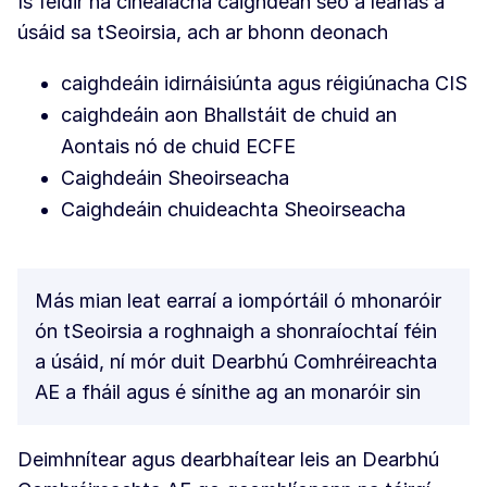
Is féidir na cineálacha caighdeán seo a leanas a
úsáid sa tSeoirsia, ach ar bhonn deonach
caighdeáin idirnáisiúnta agus réigiúnacha CIS
caighdeáin aon Bhallstáit de chuid an
Aontais nó de chuid ECFE
Caighdeáin Sheoirseacha
Caighdeáin chuideachta Sheoirseacha
Más mian leat earraí a iompórtáil ó mhonaróir
ón tSeoirsia a roghnaigh a shonraíochtaí féin
a úsáid, ní mór duit Dearbhú Comhréireachta
AE a fháil agus é sínithe ag an monaróir sin
Deimhnítear agus dearbhaítear leis an Dearbhú