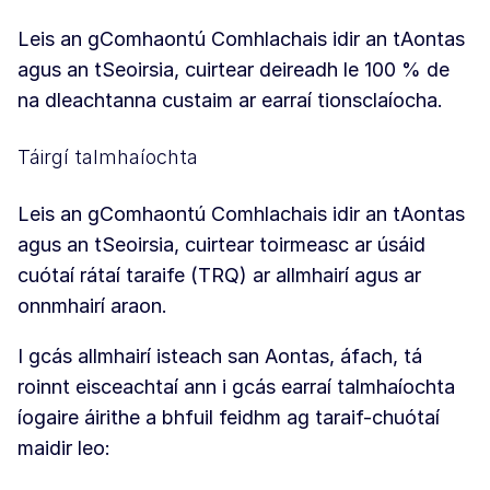
Leis an gComhaontú Comhlachais idir an tAontas
agus an tSeoirsia, cuirtear deireadh le 100 % de
na dleachtanna custaim ar earraí tionsclaíocha.
Táirgí talmhaíochta
Leis an gComhaontú Comhlachais idir an tAontas
agus an tSeoirsia, cuirtear toirmeasc ar úsáid
cuótaí rátaí taraife (TRQ) ar allmhairí agus ar
onnmhairí araon.
I gcás allmhairí isteach san Aontas, áfach, tá
roinnt eisceachtaí ann i gcás earraí talmhaíochta
íogaire áirithe a bhfuil feidhm ag taraif-chuótaí
maidir leo: