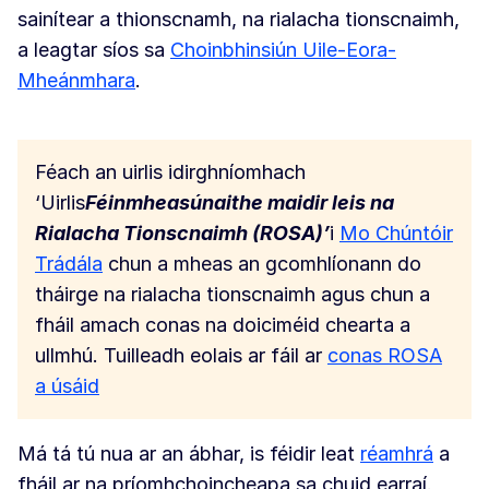
sainítear a thionscnamh, na rialacha tionscnaimh,
a leagtar síos sa
Choinbhinsiún Uile-Eora-
Mheánmhara
.
Féach an uirlis idirghníomhach
‘Uirlis
Féinmheasúnaithe maidir leis na
Rialacha Tionscnaimh (ROSA)’
i
Mo Chúntóir
Trádála
chun a mheas an gcomhlíonann do
tháirge na rialacha tionscnaimh agus chun a
fháil amach conas na doiciméid chearta a
ullmhú. Tuilleadh eolais ar fáil ar
conas ROSA
a úsáid
Má tá tú nua ar an ábhar, is féidir leat
réamhrá
a
fháil ar na príomhchoincheapa sa chuid earraí.