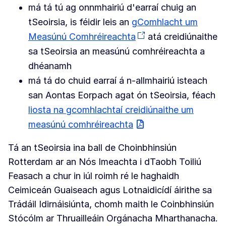
má tá tú ag onnmhairiú d'earraí chuig an
tSeoirsia, is féidir leis an
gComhlacht um
Measúnú Comhréireachta
atá creidiúnaithe
sa tSeoirsia an measúnú comhréireachta a
dhéanamh
má tá do chuid earraí á n-allmhairiú isteach
san Aontas Eorpach agat ón tSeoirsia, féach
liosta na gcomhlachtaí creidiúnaithe um
measúnú comhréireachta
Tá an tSeoirsia ina ball de Choinbhinsiún
Rotterdam ar an Nós Imeachta i dTaobh Toiliú
Feasach a chur in iúl roimh ré le haghaidh
Ceimiceán Guaiseach agus Lotnaidicídí áirithe sa
Trádáil Idirnáisiúnta, chomh maith le Coinbhinsiún
Stócólm ar Thruailleáin Orgánacha Mharthanacha.