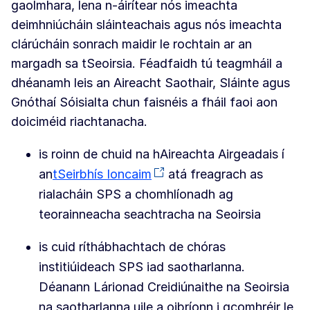
gaolmhara, lena n-áirítear nós imeachta
deimhniúcháin sláinteachais agus nós imeachta
clárúcháin sonrach maidir le rochtain ar an
margadh sa tSeoirsia. Féadfaidh tú teagmháil a
dhéanamh leis an Aireacht Saothair, Sláinte agus
Gnóthaí Sóisialta chun faisnéis a fháil faoi aon
doiciméid riachtanacha.
is roinn de chuid na hAireachta Airgeadais í
an
tSeirbhís Ioncaim
atá freagrach as
rialacháin SPS a chomhlíonadh ag
teorainneacha seachtracha na Seoirsia
is cuid ríthábhachtach de chóras
institiúideach SPS iad saotharlanna.
Déanann Lárionad Creidiúnaithe na Seoirsia
na saotharlanna uile a oibríonn i gcomhréir le