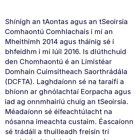
Shínigh an tAontas agus an tSeoirsia
Comhaontú Comhlachais i mí an
Mheithimh 2014 agus tháinig sé i
bhfeidhm i mí Iúil 2016. Is dlúthchuid
den Chomhaontú é an Limistéar
Domhain Cuimsitheach Saorthrádála
(DCFTA). Laghdaíonn sé na taraifí a
bhíonn ar ghnólachtaí Eorpacha agus
iad ag onnmhairiú chuig an tSeoirsia.
Méadaíonn sé éifeachtúlacht na
nósanna imeachta custaim. Éascaíonn
sé trádáil a thuilleadh freisin trí