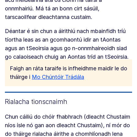
onnmhairiú. Má tá an bonn cirt sásúil,
tarscaoilfear dleachtanna custaim.
Déantar é sin chun a áirithiú nach mbainfidh tríú
tíortha leas as an gcomhaontú idir an tAontas
agus an tSeoirsia agus go n-onnmhaireoidh siad
go calaoiseach chuig an Aontas tríd an tSeoirsia.
Faigh an ráta taraife is infheidhme maidir le do
tháirge i
Mo Chúntóir Trádála
Rialacha tionscnaimh
Chun cáiliú do chóir fhabhrach (dleacht Chustaim
níos ísle nó gan aon dleacht Chustaim), ní mór do
do tháirge rialacha áirithe a chomhlíonadh lena