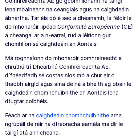
Comhréireachta AE go gcomhlíonann na táirgí
lena mbaineann na ceanglais agus na caighdeáin
ábhartha. Tar éis dó é seo a dhéanamh, is féidir le
do mhonaróir lipéad
Conformité Européenne
(CE)
a cheangal ar a n-earraí, rud a léiríonn gur
chomhlíon sé caighdeáin an Aontais.
Má roghnaíonn do mhonaróir comhréireacht a
chruthú trí Dhearbhú Comhréireachta AE,
d’fhéadfadh sé costas níos mó a chur air ó
thaobh airgid agus ama de ná a bheith ag obair le
caighdeáin chomhchuibhithe an Aontais lena
dtugtar coibhéis.
Féach ar na
caighdeáin chomhchuibhithe
arna
ngrúpáil de réir na dtreoracha earnála maidir le
táirgí atá ann cheana.