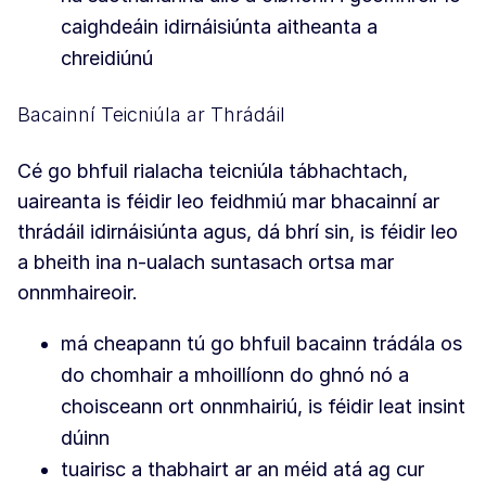
caighdeáin idirnáisiúnta aitheanta a
chreidiúnú
Bacainní Teicniúla ar Thrádáil
Cé go bhfuil rialacha teicniúla tábhachtach,
uaireanta is féidir leo feidhmiú mar bhacainní ar
thrádáil idirnáisiúnta agus, dá bhrí sin, is féidir leo
a bheith ina n-ualach suntasach ortsa mar
onnmhaireoir.
má cheapann tú go bhfuil bacainn trádála os
do chomhair a mhoillíonn do ghnó nó a
choisceann ort onnmhairiú, is féidir leat insint
dúinn
tuairisc a thabhairt ar an méid atá ag cur