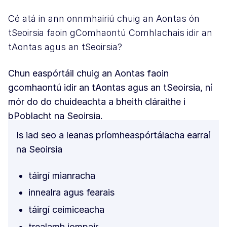
Cé atá in ann onnmhairiú chuig an Aontas ón
tSeoirsia faoin gComhaontú Comhlachais idir an
tAontas agus an tSeoirsia?
Chun easpórtáil chuig an Aontas faoin
gcomhaontú idir an tAontas agus an tSeoirsia, ní
mór do do chuideachta a bheith cláraithe i
bPoblacht na Seoirsia.
Is iad seo a leanas príomheaspórtálacha earraí
na Seoirsia
táirgí mianracha
innealra agus fearais
táirgí ceimiceacha
trealamh iompair