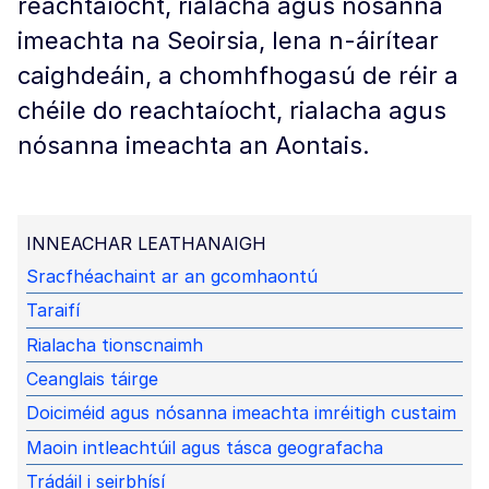
reachtaíocht, rialacha agus nósanna
imeachta na Seoirsia, lena n-áirítear
caighdeáin, a chomhfhogasú de réir a
chéile do reachtaíocht, rialacha agus
nósanna imeachta an Aontais.
INNEACHAR LEATHANAIGH
Sracfhéachaint ar an gcomhaontú
Taraifí
Rialacha tionscnaimh
Ceanglais táirge
Doiciméid agus nósanna imeachta imréitigh custaim
Maoin intleachtúil agus tásca geografacha
Trádáil i seirbhísí