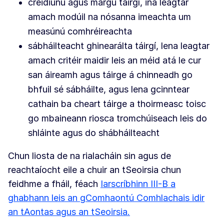
creidiúnú agus margú táirgí, ina leagtar
amach modúil na nósanna imeachta um
measúnú comhréireachta
sábháilteacht ghinearálta táirgí, lena leagtar
amach critéir maidir leis an méid atá le cur
san áireamh agus táirge á chinneadh go
bhfuil sé sábháilte, agus lena gcinntear
cathain ba cheart táirge a thoirmeasc toisc
go mbaineann riosca tromchúiseach leis do
shláinte agus do shábháilteacht
Chun liosta de na rialacháin sin agus de
reachtaíocht eile a chuir an tSeoirsia chun
feidhme a fháil, féach
Iarscríbhinn III-B a
ghabhann leis an gComhaontú Comhlachais idir
an tAontas agus an tSeoirsia.