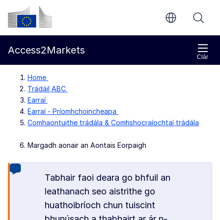
Chuig an bpríomhinneachar
Coimisiún Eorpach
Access2Markets
Clár
Home
Trádáil ABC
Earraí
Earraí - Príomhchoincheapa
Comhaontuithe trádála & Comhshocraíochtaí trádála
Margadh aonair an Aontais Eorpaigh
Tabhair faoi deara go bhfuil an
leathanach seo aistrithe go
huathoibríoch chun tuiscint
bhunúsach a thabhairt ar ár n-