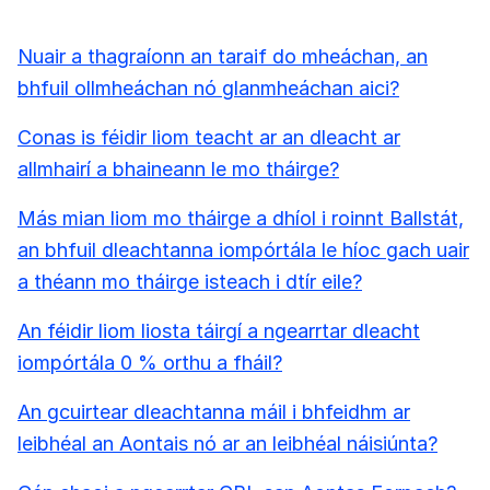
Nuair a thagraíonn an taraif do mheáchan, an
bhfuil ollmheáchan nó glanmheáchan aici?
Conas is féidir liom teacht ar an dleacht ar
allmhairí a bhaineann le mo tháirge?
Más mian liom mo tháirge a dhíol i roinnt Ballstát,
an bhfuil dleachtanna iompórtála le híoc gach uair
a théann mo tháirge isteach i dtír eile?
An féidir liom liosta táirgí a ngearrtar dleacht
iompórtála 0 % orthu a fháil?
An gcuirtear dleachtanna máil i bhfeidhm ar
leibhéal an Aontais nó ar an leibhéal náisiúnta?