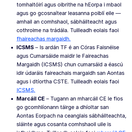
tomhaltóirí agus oibrithe na hEorpa i mbaol
agus go gcosnaítear leasanna poiblí eile —
amhail an comhshaol, sábháilteacht agus
cothroime na trádála. Tuilleadh eolais faoi
fhaireachas margaidh.
ICSMS
– Is ardán TF é an Córas Faisnéise
agus Cumarsáide maidir le Faireachas
Margaidh (ICSMS) chun cumarsáid a éascú
idir údaráis faireachais margaidh san Aontas
agus i dtíortha CSTE. Tuilleadh eolais faoi
ICSMS.
Marcáil CE
– Tugann an mharcáil CE le fios
go gcomhlíonann táirge a dhíoltar san
Aontas Eorpach na ceanglais sábháilteachta,
sláinte agus cosanta comhshaoil uile is