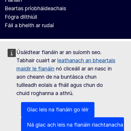
Beartas príobháideachais
Fógra dlíthiúil
Fáil a bheith ar rudaí
Úsáidtear fianáin ar an suíomh seo.
Tabhair cuairt ar
leathanach an bheartais
maidir le fianáin
nó cliceáil ar an nasc in
aon cheann de na buntásca chun
tuilleadh eolais a fháil agus chun do
chuid roghanna a athrú.
Glac leis na fianáin go léir
Ná glac ach leis na fianáin riachtanacha