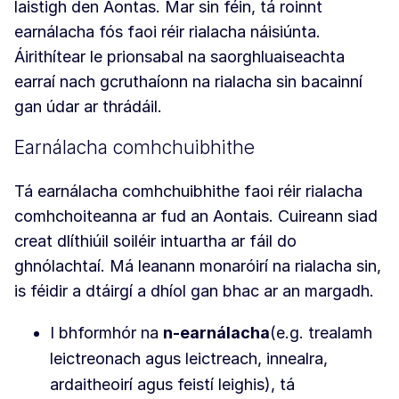
laistigh den Aontas. Mar sin féin, tá roinnt
earnálacha fós faoi réir rialacha náisiúnta.
Áirithítear le prionsabal na saorghluaiseachta
earraí nach gcruthaíonn na rialacha sin bacainní
gan údar ar thrádáil.
Earnálacha comhchuibhithe
Tá earnálacha comhchuibhithe faoi réir rialacha
comhchoiteanna ar fud an Aontais. Cuireann siad
creat dlíthiúil soiléir intuartha ar fáil do
ghnólachtaí. Má leanann monaróirí na rialacha sin,
is féidir a dtáirgí a dhíol gan bhac ar an margadh.
I bhformhór na
n-earnálacha
(e.g. trealamh
leictreonach agus leictreach, innealra,
ardaitheoirí agus feistí leighis), tá