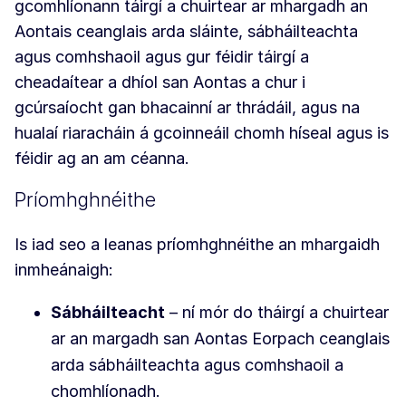
gcomhlíonann táirgí a chuirtear ar mhargadh an
Aontais ceanglais arda sláinte, sábháilteachta
agus comhshaoil agus gur féidir táirgí a
cheadaítear a dhíol san Aontas a chur i
gcúrsaíocht gan bhacainní ar thrádáil, agus na
hualaí riaracháin á gcoinneáil chomh híseal agus is
féidir ag an am céanna.
Príomhghnéithe
Is iad seo a leanas príomhghnéithe an mhargaidh
inmheánaigh:
Sábháilteacht
– ní mór do tháirgí a chuirtear
ar an margadh san Aontas Eorpach ceanglais
arda sábháilteachta agus comhshaoil a
chomhlíonadh.