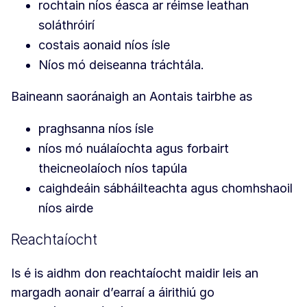
rochtain níos éasca ar réimse leathan
soláthróirí
costais aonaid níos ísle
Níos mó deiseanna tráchtála.
Baineann saoránaigh an Aontais tairbhe as
praghsanna níos ísle
níos mó nuálaíochta agus forbairt
theicneolaíoch níos tapúla
caighdeáin sábháilteachta agus chomhshaoil
níos airde
Reachtaíocht
Is é is aidhm don reachtaíocht maidir leis an
margadh aonair d’earraí a áirithiú go