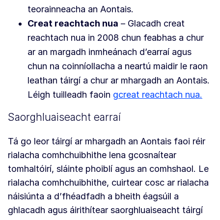
teorainneacha an Aontais.
Creat reachtach nua
– Glacadh creat
reachtach nua in 2008 chun feabhas a chur
ar an margadh inmheánach d’earraí agus
chun na coinníollacha a neartú maidir le raon
leathan táirgí a chur ar mhargadh an Aontais.
Léigh tuilleadh faoin
gcreat reachtach nua.
Saorghluaiseacht earraí
Tá go leor táirgí ar mhargadh an Aontais faoi réir
rialacha comhchuibhithe lena gcosnaítear
tomhaltóirí, sláinte phoiblí agus an comhshaol. Le
rialacha comhchuibhithe, cuirtear cosc ar rialacha
náisiúnta a d’fhéadfadh a bheith éagsúil a
ghlacadh agus áirithítear saorghluaiseacht táirgí