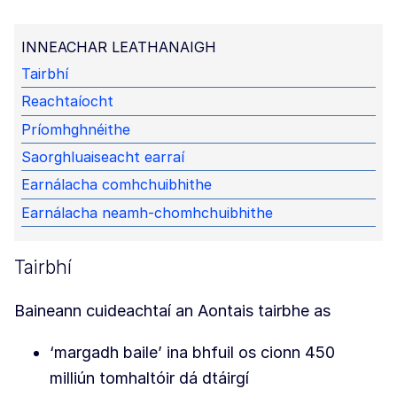
INNEACHAR LEATHANAIGH
Tairbhí
Reachtaíocht
Príomhghnéithe
Saorghluaiseacht earraí
Earnálacha comhchuibhithe
Earnálacha neamh-chomhchuibhithe
Tairbhí
Baineann cuideachtaí an Aontais tairbhe as
‘margadh baile’ ina bhfuil os cionn 450
milliún tomhaltóir dá dtáirgí