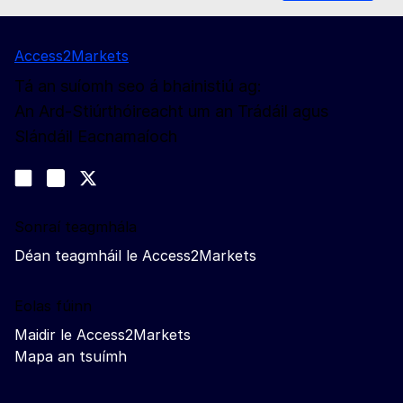
Access2Markets
Tá an suíomh seo á bhainistiú ag:
An Ard-Stiúrthóireacht um an Trádáil agus
Slándáil Eacnamaíoch
Lean muid
Join us on LinkedIn
#EUtrade
Trade-Off podcast
Sonraí teagmhála
Déan teagmháil le Access2Markets
Eolas fúinn
Maidir le Access2Markets
Mapa an tsuímh