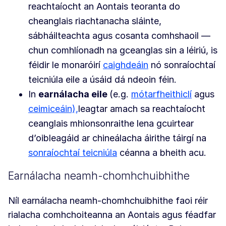
reachtaíocht an Aontais teoranta do
cheanglais riachtanacha sláinte,
sábháilteachta agus cosanta comhshaoil —
chun comhlíonadh na gceanglas sin a léiriú, is
féidir le monaróirí
caighdeáin
nó sonraíochtaí
teicniúla eile a úsáid dá ndeoin féin.
In
earnálacha eile
(e.g.
mótarfheithiclí
agus
ceimiceáin),
leagtar amach sa reachtaíocht
ceanglais mhionsonraithe lena gcuirtear
d’oibleagáid ar chineálacha áirithe táirgí na
sonraíochtaí teicniúla
céanna a bheith acu.
Earnálacha neamh-chomhchuibhithe
Níl earnálacha neamh-chomhchuibhithe faoi réir
rialacha comhchoiteanna an Aontais agus féadfar