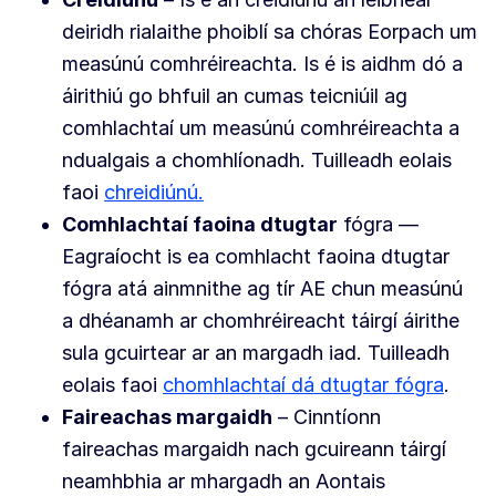
deiridh rialaithe phoiblí sa chóras Eorpach um
measúnú comhréireachta. Is é is aidhm dó a
áirithiú go bhfuil an cumas teicniúil ag
comhlachtaí um measúnú comhréireachta a
ndualgais a chomhlíonadh. Tuilleadh eolais
faoi
chreidiúnú.
Comhlachtaí faoina dtugtar
fógra —
Eagraíocht is ea comhlacht faoina dtugtar
fógra atá ainmnithe ag tír AE chun measúnú
a dhéanamh ar chomhréireacht táirgí áirithe
sula gcuirtear ar an margadh iad. Tuilleadh
eolais faoi
chomhlachtaí dá dtugtar fógra
.
Faireachas margaidh
– Cinntíonn
faireachas margaidh nach gcuireann táirgí
neamhbhia ar mhargadh an Aontais