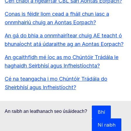
Cén chaoi a ngearrtar CBL san Aontas Eorpach?
Conas is féidir liom cead a fháil chun iasc a
onnmhairiú chuig an Aontas Eorpach?
An gá do bhia a onnmhairítear chuig AE teacht ó
bhunaíocht atá údaraithe ag an Aontas Eorpach?
An gcaithfidh mé íoc as mo Chúntóir Trádála le
haghaidh Seirbhísí agus Infheistíochta?
Cé na teangacha i mo Chúntóir Trádála do
Sheirbhísí agus Infheistíocht?
An raibh an leathanach seo úsáideach?
Bhí
Ní raibh