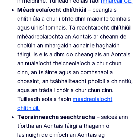
infheidhme. Tuilleadh eolais faoi
mharcáil CE.
Méadreolaíocht dhlíthiúil
– ceanglais
dhlíthiúla a chur i bhfeidhm maidir le tomhais
agus uirlisí tomhais. Tá reachtaíocht dhlíthiúil
mhéadreolaíochta an Aontais ar cheann de
cholúin an mhargaidh aonair le haghaidh
táirgí. Is é is aidhm do cheanglais an Aontais
an nuálaíocht theicneolaíoch a chur chun
cinn, an tsláinte agus an comhshaol a
chosaint, an tsábháilteacht phoiblí a chinntiú,
agus an trádáil chóir a chur chun cinn.
Tuilleadh eolais faoin
méadreolaíocht
dhlíthiúil.
Teorainneacha seachtracha
– seiceálann
tíortha an Aontais táirgí a thagann ó
lasmuigh de chríoch an Aontais ag