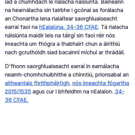
iad a chumhdach le rialacha náisiúnta. Baineann
na hearnálacha sin tairbhe i gcónaí as forálacha
an Chonartha lena rialaítear saorghluaiseacht
earraí faoi na
hEalaíona. 34-36 CFAE
. Tá rialacha
náisiúnta maidir leis na táirgí sin faoi réir nós
imeachta um fhógra a thabhairt chun a áirithiú
nach gcruthóidh siad bacainní míchuí ar thrádáil.
D’fhonn saorghluaiseacht earraí in earnálacha
neamh-chomhchuibhithe a chinntiú, prionsabal an
aitheantais fhrithpháirtigh,
nós imeachta fógartha
2015/1535
agus cur i bhfeidhm na nEalaíon.
34-
36 CFAE.