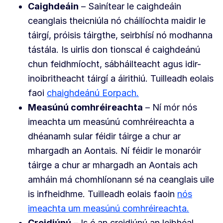
Caighdeáin
– Sainítear le caighdeáin
ceanglais theicniúla nó cháilíochta maidir le
táirgí, próisis táirgthe, seirbhísí nó modhanna
tástála. Is uirlis don tionscal é caighdeánú
chun feidhmíocht, sábháilteacht agus idir-
inoibritheacht táirgí a áirithiú. Tuilleadh eolais
faoi
chaighdeánú Eorpach.
Measúnú comhréireachta
– Ní mór nós
imeachta um measúnú comhréireachta a
dhéanamh sular féidir táirge a chur ar
mhargadh an Aontais. Ní féidir le monaróir
táirge a chur ar mhargadh an Aontais ach
amháin má chomhlíonann sé na ceanglais uile
is infheidhme. Tuilleadh eolais faoin
nós
imeachta um measúnú comhréireachta.
Creidiúnú
– Is é an creidiúnú an leibhéal