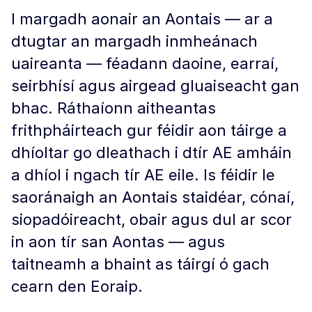
I margadh aonair an Aontais — ar a
dtugtar an margadh inmheánach
uaireanta — féadann daoine, earraí,
seirbhísí agus airgead gluaiseacht gan
bhac. Ráthaíonn aitheantas
frithpháirteach gur féidir aon táirge a
dhíoltar go dleathach i dtír AE amháin
a dhíol i ngach tír AE eile. Is féidir le
saoránaigh an Aontais staidéar, cónaí,
siopadóireacht, obair agus dul ar scor
in aon tír san Aontas — agus
taitneamh a bhaint as táirgí ó gach
cearn den Eoraip.