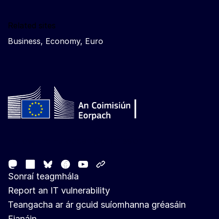
Related sites
Business, Economy, Euro
Follow the European Commission
Mastodon
LinkedIn
Facebook
Youtube
Other networks
Bluesky
Sonraí teagmhála
Report an IT vulnerability
Teangacha ar ár gcuid suíomhanna gréasáin
Fianáin