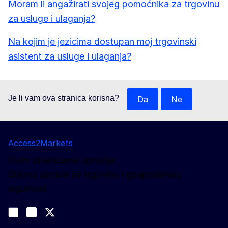
Moram li angažirati svojeg pomoćnika za trgovinu
za usluge i ulaganja?
Na kojim je jezicima dostupan moj trgovinski
asistent za usluge i ulaganja?
Je li vam ova stranica korisna?
Da
Ne
Access2Markets
Ovim stranicama upravlja:
Glavna uprava za trgovinu i gospodarsku
sigurnost
Pratite nas
Join us on LinkedIn
#EUtrade
Trade-Off podcast