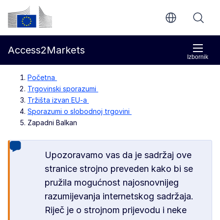
Prijeđi na glavni sadržaj
Europska komisija
Access2Markets
Izbornik
Početna
Trgovinski sporazumi
Tržišta izvan EU-a
Sporazumi o slobodnoj trgovini
Zapadni Balkan
Upozoravamo vas da je sadržaj ove
stranice strojno preveden kako bi se
pružila mogućnost najosnovnijeg
razumijevanja internetskog sadržaja.
Riječ je o strojnom prijevodu i neke