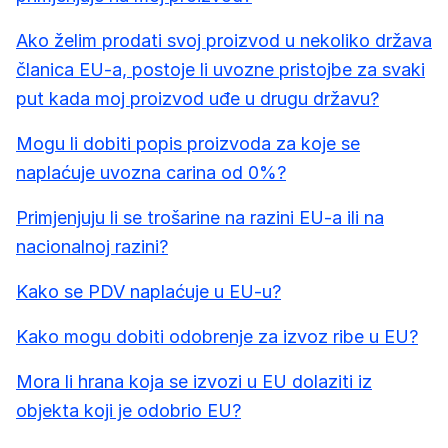
Ako želim prodati svoj proizvod u nekoliko država
članica EU-a, postoje li uvozne pristojbe za svaki
put kada moj proizvod uđe u drugu državu?
Mogu li dobiti popis proizvoda za koje se
naplaćuje uvozna carina od 0%?
Primjenjuju li se trošarine na razini EU-a ili na
nacionalnoj razini?
Kako se PDV naplaćuje u EU-u?
Kako mogu dobiti odobrenje za izvoz ribe u EU?
Mora li hrana koja se izvozi u EU dolaziti iz
objekta koji je odobrio EU?