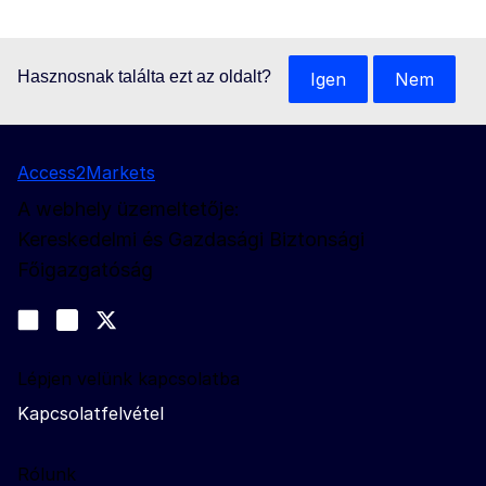
Hasznosnak találta ezt az oldalt?
Igen
Nem
Access2Markets
A webhely üzemeltetője:
Kereskedelmi és Gazdasági Biztonsági
Főigazgatóság
Kövessen bennünket
Join us on LinkedIn
#EUtrade
Trade-Off podcast
Lépjen velünk kapcsolatba
Kapcsolatfelvétel
Rólunk