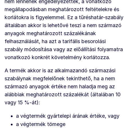
nem lennének engedélyezettek, a vonatkozó
megállapodásban meghatározott feltételekre és
korlátokra is figyelemmel. Ez a tűréshatár-szabály
általában akkor is lehetővé teszi a nem származó
anyagok meghatározott százalékának
felhasználását, ha azt a tarifális besorolási
szabály módosítása vagy az előállítási folyamatra
vonatkozó konkrét követelmény korlátozza.
A termék akkor is az alkalmazandó származási
szabálynak megfelelőnek tekinthető, ha a nem
származó anyagok értéke nem haladja meg az
alábbiak meghatározott százalékát (általában 10
vagy 15 %-át):
a végtermék gyártelepi árának értéke, vagy
a végtermék tömege