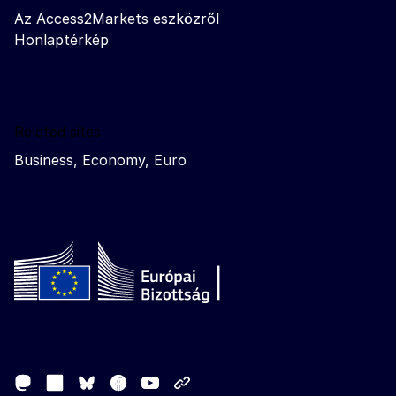
Az Access2Markets eszközről
Honlaptérkép
Related sites
Business, Economy, Euro
Follow the European Commission
Mastodon
LinkedIn
Facebook
Youtube
Other networks
Bluesky