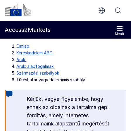
Ugrás a fő tartalomra
Európai Bizottság
Access2Markets
Menü
Címlap
Kereskedelem ABC
Áruk
Áruk: alapfogalmak
Származási szabályok
Tűréshatár vagy de minimis szabály
Kérjük, vegye figyelembe, hogy
ennek az oldalnak a tartalma gépi
fordítás, amely internetes
tartalmaink alapszintű megértését