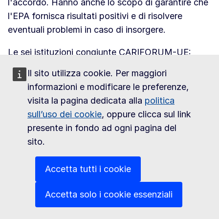
l'accordo. Hanno anche lo scopo di garantire che
l'EPA fornisca risultati positivi e di risolvere
eventuali problemi in caso di insorgere.
Le sei istituzioni congiunte CARIFORUM-UE:
Il sito utilizza cookie. Per maggiori
Consiglio congiunto
informazioni e modificare le preferenze,
Comitato per il commercio e lo sviluppo
visita la pagina dedicata alla
politica
(T&DC)
sull’uso dei cookie
, oppure clicca sul link
Commissione parlamentare
presente in fondo ad ogni pagina del
Comitato consultivo
sito.
Comitato speciale per la cooperazione
doganale e l'agevolazione degli scambi
Accetta tutti i cookie
Comitato speciale Agricoltura.
Accetta solo i cookie essenziali
Aiutare le imprese caraibiche