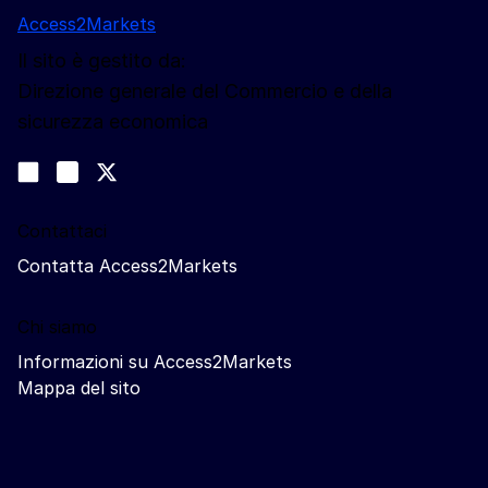
Access2Markets
Il sito è gestito da:
Direzione generale del Commercio e della
sicurezza economica
Seguici
Join us on LinkedIn
#EUtrade
Trade-Off podcast
Contattaci
Contatta Access2Markets
Chi siamo
Informazioni su Access2Markets
Mappa del sito