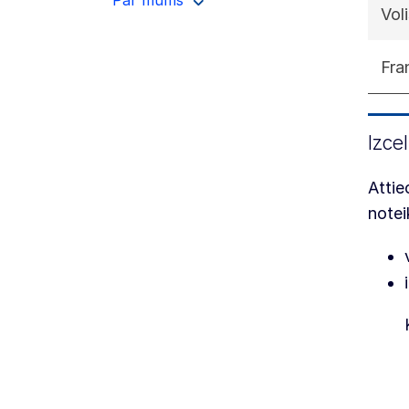
Vol
Fra
Izce
Attie
note