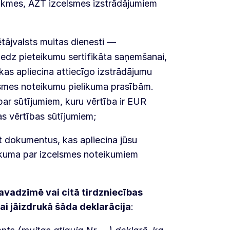
likmes, AZT izcelsmes izstrādājumiem
ētājvalsts muitas dienesti —
iedz pieteikumu sertifikāta saņemšanai,
as apliecina attiecīgo izstrādājumu
elsmes noteikumu pielikuma prasībām.
par sūtījumiem, kuru vērtība ir EUR
as vērtības sūtījumiem;
t dokumentus, kas apliecina jūsu
elikuma par izcelsmes noteikumiem
avadzīmē vai citā tirdzniecības
ai jāizdrukā šāda deklarācija
: