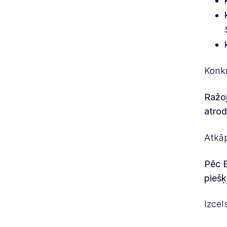
Konk
Ražoj
atro
Atkā
Pēc E
piešķ
Izcel