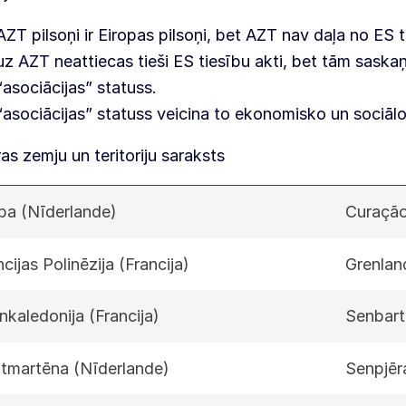
AZT pilsoņi ir Eiropas pilsoņi, bet AZT nav daļa no ES te
uz AZT neattiecas tieši ES tiesību akti, bet tām saskaņ
“asociācijas” statuss.
“asociācijas” statuss veicina to ekonomisko un sociālo
ras zemju un teritoriju saraksts
ba (Nīderlande)
Curação
ncijas Polinēzija (Francija)
Grenlan
nkaledonija (Francija)
Senbarte
tmartēna (Nīderlande)
Senpjēr