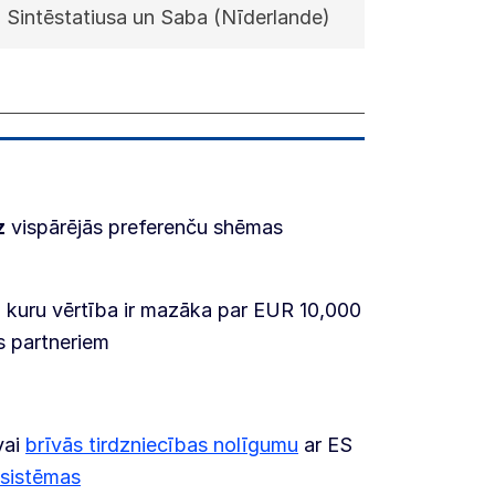
, Sintēstatiusa un Saba (Nīderlande)
z
vispārējās preferenču shēmas
, kuru vērtība ir mazāka par EUR 10,000
as partneriem
vai
brīvās tirdzniecības nolīgumu
ar ES
 sistēmas