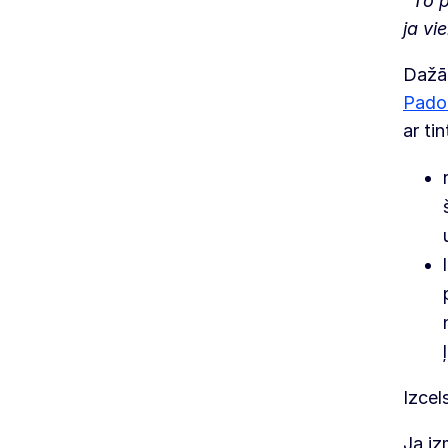
“To p
ja vi
Dažād
Pado
ar ti
Izcel
Ja iz