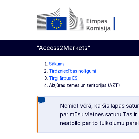
Pāriet uz galveno saturu
Eiropas Komisija
"Access2Markets"
Sākums
Tirdzniecības nolīgumi
Tirgi ārpus ES
Aizjūras zemes un teritorijas (AZT)
Ņemiet vērā, ka šīs lapas satur
par mūsu vietnes saturu Tas ir 
neatbild par to tulkojumu parei