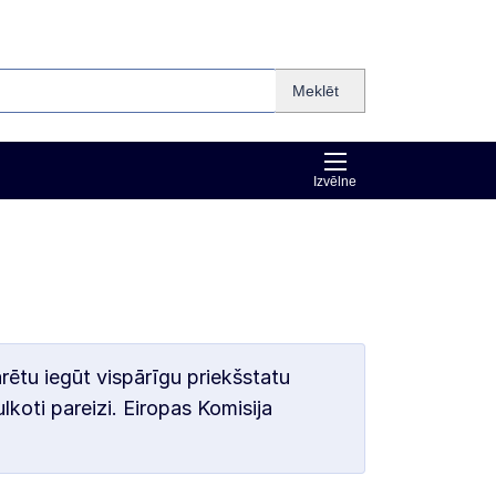
Meklēt
Izvēlne
arētu iegūt vispārīgu priekšstatu
lkoti pareizi. Eiropas Komisija