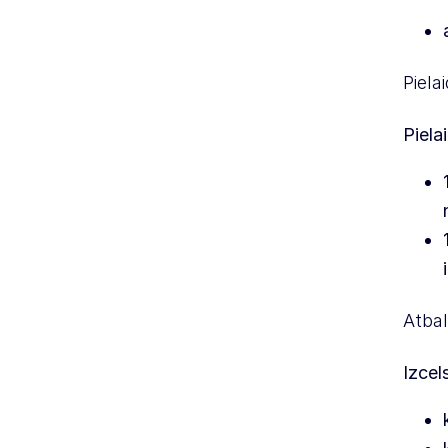
Piela
Piela
Atbal
Izcel