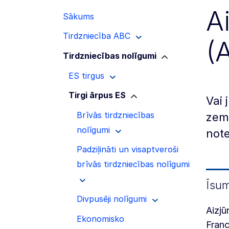
A
Sākums
Tirdzniecība ABC
(
Tirdzniecības nolīgumi
ES tirgus
Tirgi ārpus ES
Vai
Brīvās tirdzniecības
zemē
nolīgumi
not
Padziļināti un visaptveroši
brīvās tirdzniecības nolīgumi
Īsu
Divpusēji nolīgumi
Aizjū
Ekonomisko
Franc