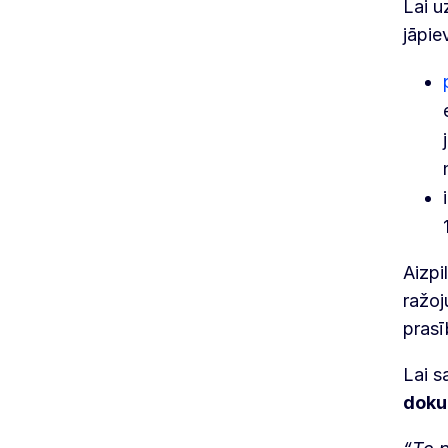
Lai u
jāpie
Aizpi
ražoj
prasī
Lai s
doku