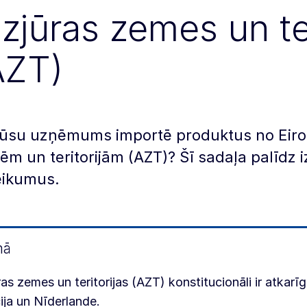
izjūras zemes un ter
AZT)
 jūsu uzņēmums importē produktus no Eiro
m un teritorijām (AZT)? Šī sadaļa palīdz 
eikumus.
mā
ras zemes un teritorijas (AZT) konstitucionāli ir atkarī
ija un Nīderlande.