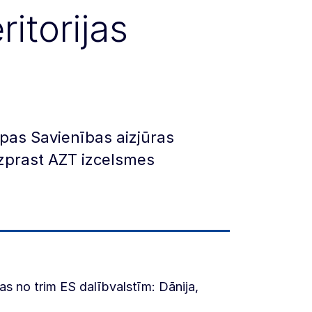
itorijas
pas Savienības aizjūras
izprast AZT izcelsmes
gas no trim ES dalībvalstīm: Dānija,