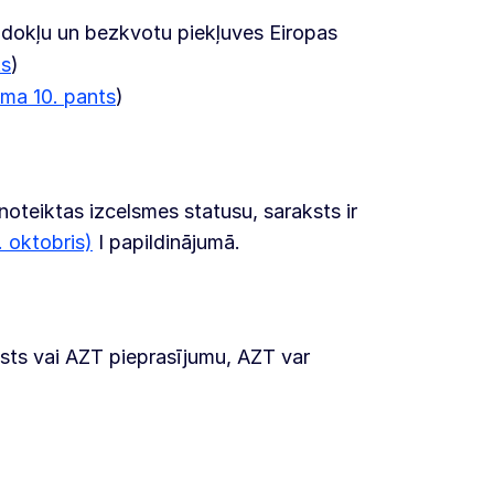
odokļu un bezkvotu piekļuves Eiropas
ts
)
kuma 10. pants
)
oteiktas izcelsmes statusu, saraksts ir
 oktobris)
I papildinājumā.
alsts vai AZT pieprasījumu, AZT var