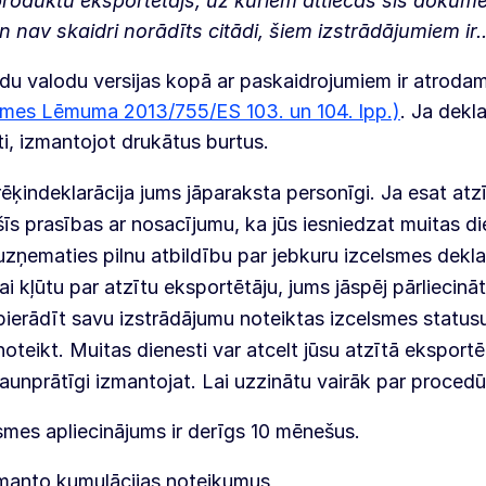
roduktu eksportētājs, uz kuriem attiecas šis dokument
en nav skaidri norādīts citādi, šiem izstrādājumiem ir.
u valodu versijas kopā ar paskaidrojumiem ir atrodam
mes Lēmuma 2013/755/ES 103. un 104. lpp.)
. Ja dekl
nti, izmantojot drukātus burtus.
rēķindeklarācija jums jāparaksta personīgi. Ja esat atz
šīs prasības ar nosacījumu, ka jūs iesniedzat muitas di
uzņematies pilnu atbildību par jebkuru izcelsmes deklarā
lai kļūtu par atzītu eksportētāju, jums jāspēj pārliecin
pierādīt savu izstrādājumu noteiktas izcelsmes statusu,
noteikt. Muitas dienesti var atcelt jūsu atzītā eksportē
ļaunprātīgi izmantojat. Lai uzzinātu vairāk par procedū
smes apliecinājums ir derīgs 10 mēnešus.
manto kumulācijas noteikumus