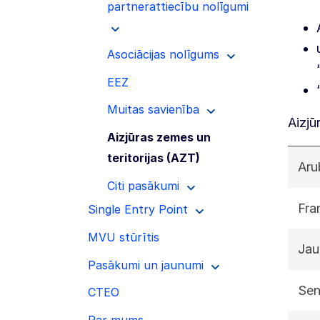
partnerattiecību nolīgumi
Asociācijas nolīgums
EEZ
Muitas savienība
Aizjū
Aizjūras zemes un
teritorijas (AZT)
Aru
Citi pasākumi
Fra
Single Entry Point
MVU stūrītis
Jau
Pasākumi un jaunumi
Sen
CTEO
Par mums