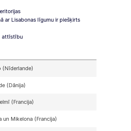
ritorijas
ā ar Lisabonas līgumu ir piešķirts
 attīstību
 (Nīderlande)
de (Dānija)
lmī (Francija)
a un Mikelona (Francija)