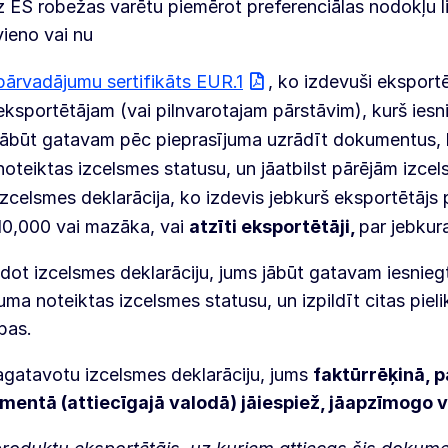
z ES robežas varētu piemērot preferenciālas nodokļu 
vieno vai nu
pārvadājumu sertifikāts EUR.1
, ko izdevuši eksport
eksportētājam (vai pilnvarotajam pārstāvim), kurš iesn
jābūt gatavam pēc pieprasījuma uzrādīt dokumentus, k
noteiktas izcelsmes statusu, un jāatbilst pārējām izc
izcelsmes deklarācija, ko izdevis jebkurš eksportētājs 
10,000 vai mazāka, vai
atzīti eksportētāji,
par jebkur
ldot izcelsmes deklarāciju, jums jābūt gatavam iesnieg
uma noteiktas izcelsmes statusu, un izpildīt citas pi
bas.
agatavotu izcelsmes deklarāciju, jums
faktūrrēķinā, p
mentā (attiecīgajā valodā) jāiespiež, jāapzīmogo v