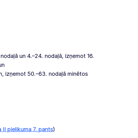
 nodaļā un 4.–24. nodaļā, izņemot 16.
un
m, izņemot 50.–63. nodaļā minētos
II pielikuma 7. pants
)