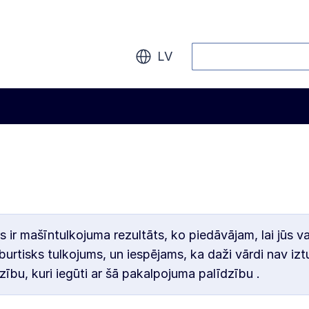
Meklēt
LV
s ir mašīntulkojuma rezultāts, ko piedāvājam, lai jūs v
burtisks tulkojums, un iespējams, ka daži vārdi nav iztu
zību, kuri iegūti ar šā pakalpojuma palīdzību .