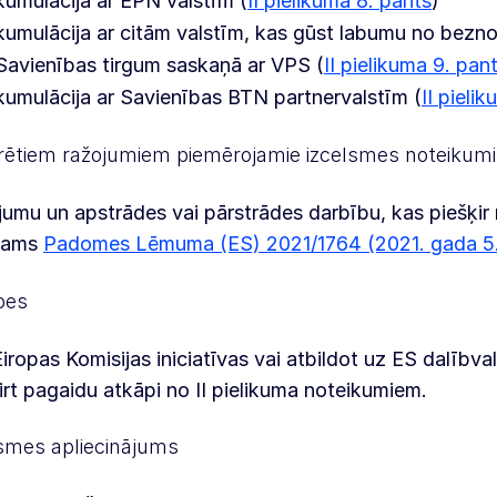
kumulācija ar EPN valstīm (
II pielikuma 8. pants
)
kumulācija ar citām valstīm, kas gūst labumu no bezn
Savienības tirgum saskaņā ar VPS (
II pielikuma 9. pan
kumulācija ar Savienības BTN partnervalstīm (
II pieli
rētiem ražojumiem piemērojamie izcelsmes noteikumi
umu un apstrādes vai pārstrādes darbību, kas piešķir n
dams
Padomes Lēmuma (ES) 2021/1764 (2021. gada 5.
pes
iropas Komisijas iniciatīvas vai atbildot uz ES dalībv
irt pagaidu atkāpi no II pielikuma noteikumiem.
smes apliecinājums