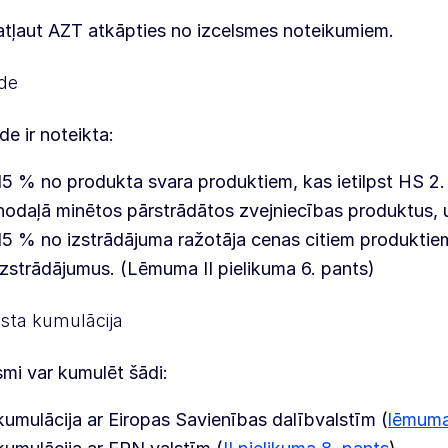
atļaut AZT atkāpties no izcelsmes noteikumiem.
ide
ide ir noteikta:
15 % no produkta svara produktiem, kas ietilpst HS 2.
nodaļā minētos pārstrādātos zvejniecības produktus, 
15 % no izstrādājuma ražotāja cenas citiem produktie
izstrādājumus. (Lēmuma II pielikuma 6. pants)
sta kumulācija
smi var kumulēt šādi:
kumulācija ar Eiropas Savienības dalībvalstīm (
lēmuma 