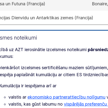
isa un Futuna (Francija)
Bonaire
ncijas Dienvidu un Antarktikas zemes (Francija)
lsmes noteikumi
cībā uz AZT ierosinātie izcelsmes noteikumi
pārsnied
ikumus:
vienkāršot izcelsmes sertificēšanu maziem sūtījumiem
iespēja paplašināt kumulāciju ar citiem ES tirdzniecīb
Kumulācija ir iespējama arī ar
valstis ar
ekonomisko partnerattiecību nolīgumu
valstis, kas gūst labumu no
vispārējās preferenču