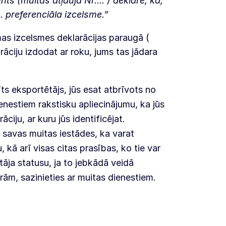
s (muitas atļauja Nr.... ) deklarē, ka,
.. preferenciāla izcelsme.”
as izcelsmes deklarācijas paraugā (
arāciju izdodat ar roku, jums tas jādara
īts eksportētājs, jūs esat atbrīvots no
enestiem rakstisku apliecinājumu, ka jūs
ciju, ar kuru jūs identificējat.
āt savas muitas iestādes, ka varat
 kā arī visas citas prasības, ko tie var
tāja statusu, ja to jebkādā veidā
rām, sazinieties ar muitas dienestiem.