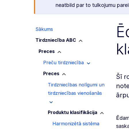
neatbild par to tulkojumu parei
Ē
Sākums
Tirdzniecība ABC
k
Preces
Preču tirdzniecība
Preces
Šī r
Tirdzniecības nolīgumi un
not
tirdzniecības vienošanās
ārp
Produktu klasifikācija
Ēdami
Harmonizētā sistēma
saska