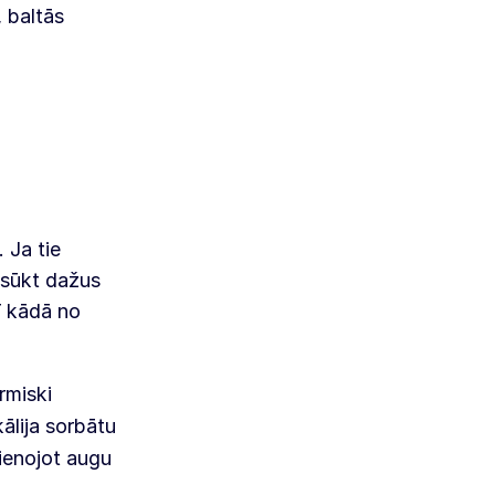
 baltās
 Ja tie
zsūkt dažus
rī kādā no
rmiski
kālija sorbātu
ienojot augu