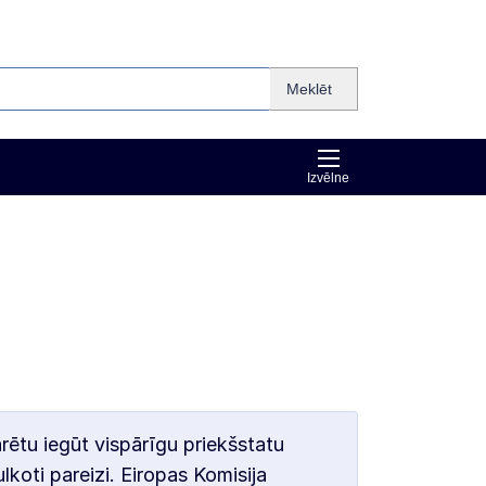
Meklēt
Izvēlne
arētu iegūt vispārīgu priekšstatu
lkoti pareizi. Eiropas Komisija