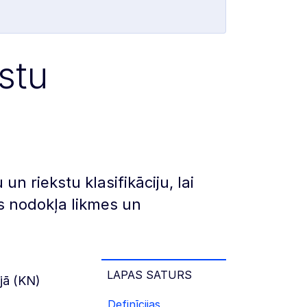
stu
 riekstu klasifikāciju, lai
s nodokļa likmes un
LAPAS SATURS
ijā (KN)
Definīcijas