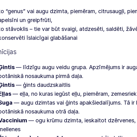
to “genus” vai augu dzimta, piemēram, citrusaugļi, pi
apelsīni un greipfrūti,
to stāvoklis – tie var būt svaigi, atdzesēti, saldēti, žāvē
konservēti īslaicīgai glabāšanai
īcijas
Ģintis
— līdzīgu augu veidu grupa. Apzīmējums ir auga
botāniskā nosaukuma pirmā daļa.
Ģintis
— ģints daudzskaitlis
Eļļas
— eļļa, no kuras iegūst eļļu, piemēram, zemesriek
Suga
— augu dzimtas vai ģints apakšiedalījums. Tā ir l
botāniskā nosaukuma otrā daļa.
Vaccinium
— ogu krūmu dzimta, ieskaitot dzērvenes,
mellenes