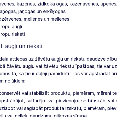
avenes, kazenes, zīdkoka ogas, kazeņavenes, upenes,
jāņogas, jāņogas un ērkšķogas
dzērvenes, mellenes un mellenes
tropu augļi
tropu rieksti
i augļi un rieksti
daļa attiecas uz žāvētu augļu un riekstu daudzveidību.
bā žāvētu augļu vai žāvētu riekstu īpašības, tie var u
umus tā, ka tie ir daļēji pārhidrēti. Tos var apstrādāt a
m nolūkiem:
konservēt vai stabilizēt produktu, piemēram, mēreni te
apstrādājot, sulfurējot vai pievienojot sorbīnskābi vai 
uzlabot vai saglabāt produkta izskatu, piemēram, piev
eļļu vai nelielu daudzumu glikozes sīrupa