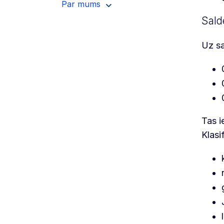
Par mums
Sald
Uz sa
Tas i
Klasi