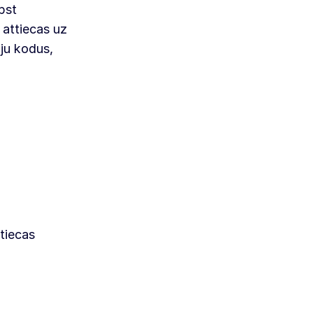
lpst
 attiecas uz
iju kodus,
ttiecas