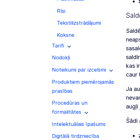
Rīsi
Saldē
Tekstilizstrādājumi
Saldē
Koksne
neaps
Tarifi
sasal
saldi
Nodokļi
kas i
Noteikumi par izcelsmi
caur 
Produktiem piemērojamās
Ja au
prasības
nevar
Procedūras un
augļi
formalitātes
Šādi 
Intelektuālais īpašums
Digitālā tirdzniecība