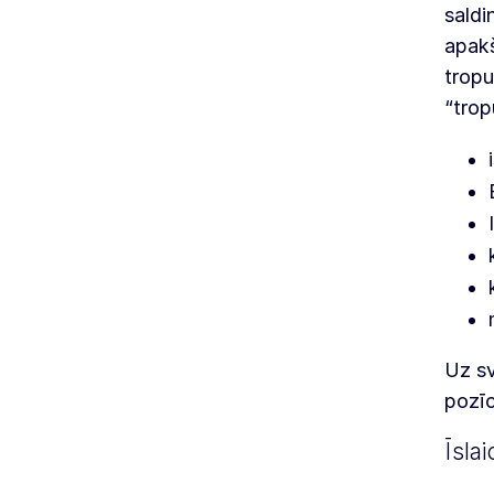
saldi
apakš
tropu
“tropu
Uz sv
pozīc
Īsla