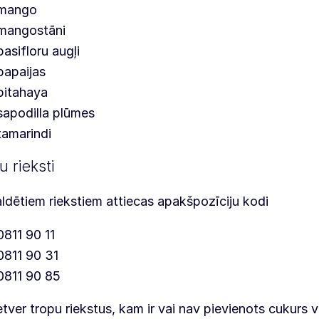
mango
mangostāni
pasifloru augļi
papaijas
pitahaya
sapodilla plūmes
tamarindi
u rieksti
ldētiem riekstiem attiecas apakšpozīciju kodi
0811 90 11
0811 90 31
0811 90 85
etver tropu riekstus, kam ir vai nav pievienots cukurs va