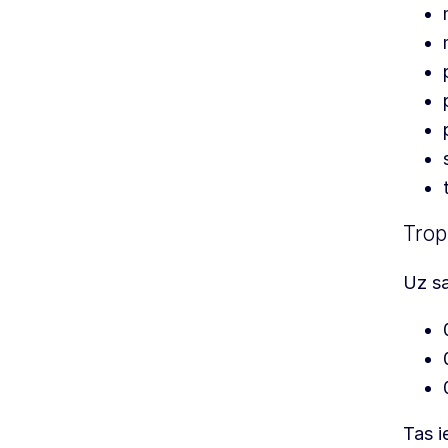
Trop
Uz sa
Tas i