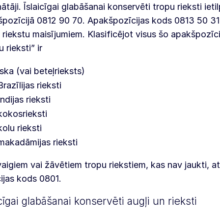
nātāji. Īslaicīgai glabāšanai konservēti tropu rieksti ieti
pozīcijā 0812 90 70. Apakšpozīcijas kods 0813 50 31
 riekstu maisījumiem. Klasificējot visus šo apakšpozīc
 rieksti” ir
iska (vai beteļrieksts)
Brazīlijas rieksti
Indijas rieksti
kokosrieksti
kolu rieksti
makadāmijas rieksti
aigiem vai žāvētiem tropu riekstiem, kas nav jaukti, a
ijas kods 0801.
icīgai glabāšanai konservēti augļi un rieksti