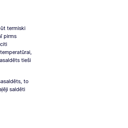
būt termiski
nī pirms
citi
 temperatūrai,
asaldēts tieši
sasaldēts, to
ļēji saldēti