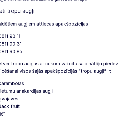
ēti tropu augļi
ldētiem augļiem attiecas apakšpozīcijas
0811 90 11
0811 90 31
0811 90 85
etver tropu augļus ar cukura vai citu saldinātāju piedev
ficēšanai visos šajās apakšpozīcijās “tropu augļi” ir:
karambolas
rietumu anakardijas augļi
gvajaves
Jack fruit
ličī