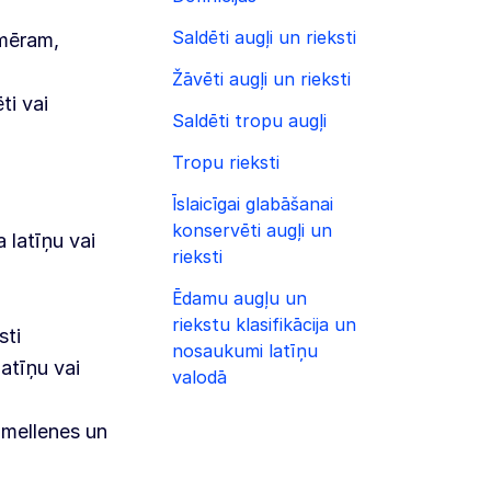
Saldēti augļi un rieksti
emēram,
Žāvēti augļi un rieksti
ti vai
Saldēti tropu augļi
Tropu rieksti
Īslaicīgai glabāšanai
konservēti augļi un
 latīņu vai
rieksti
Ēdamu augļu un
riekstu klasifikācija un
sti
nosaukumi latīņu
atīņu vai
valodā
 mellenes un