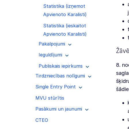
Statistika (izņemot
Apvienoto Karalisti)
Statistika (ieskaitot
Apvienoto Karalisti)
Pakalpojumi
Žāvēt
Ieguldījumi
8. no
Publiskais iepirkums
sagla
Tirdzniecības nolīgumi
šķidr
Single Entry Point
šādie
MVU stūrītis
Pasākumi un jaunumi
CTEO