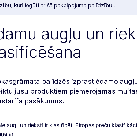
zību, kuri iegūti ar šā pakalpojuma palīdzību .
damu augļu un riek
lasificēšana
okasgrāmata palīdzēs izprast ēdamo augļu un
eiktu jūsu produktiem piemērojamās muita
ustarifa pasākumus.
e augļi un rieksti ir klasificēti Eiropas preču klasifikāc
ņā ar