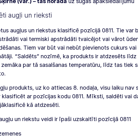
Šķirne (var.) – tas norāda
uz sugas apakšiedalījumu
ti augļi un rieksti
tus augļus un riekstus klasificē pozīcijā 0811. Tie var 
trādāti vai termiski apstrādāti tvaicējot vai vārot ūde
dēšanas. Tiem var būt vai nebūt pievienots cukurs vai 
nātāji. “Saldēts” nozīmē, ka produkts ir atdzesēts līdz
r zemāka par tā sasalšanas temperatūru, līdz tas tiek s
to.
gļu produkts, uz ko attiecas 8. nodaļa, visu laiku nav 
 klasificēt ar pozīcijas kodu 0811. Mīksti, saldēti vai da
 jāklasificē kā atdzesēti.
augļu un riekstu veidi ir īpaši uzskaitīti pozīcijā 0811
zemenes