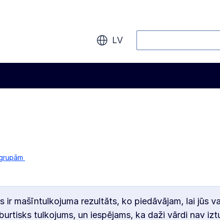
Meklēt
LV
 grupām
s ir mašīntulkojuma rezultāts, ko piedāvājam, lai jūs v
burtisks tulkojums, un iespējams, ka daži vārdi nav iztu