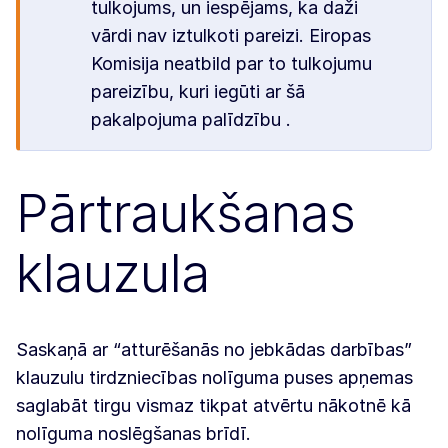
tulkojums, un iespējams, ka daži
vārdi nav iztulkoti pareizi. Eiropas
Komisija neatbild par to tulkojumu
pareizību, kuri iegūti ar šā
pakalpojuma palīdzību .
Pārtraukšanas
klauzula
Saskaņā ar “atturēšanās no jebkādas darbības”
klauzulu tirdzniecības nolīguma puses apņemas
saglabāt tirgu vismaz tikpat atvērtu nākotnē kā
nolīguma noslēgšanas brīdī.