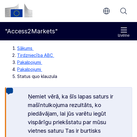
Pāriet uz galveno saturu
Eiropas Komisija
"Access2Markets"
Izvēlne
Sākums
Tirdzniecība ABC
Pakalpojumi
Pakalpojumi
Status quo klauzula
Ņemiet vērā, ka šīs lapas saturs ir
mašīntulkojuma rezultāts, ko
piedāvājam, lai jūs varētu iegūt
vispārīgu priekšstatu par mūsu
vietnes saturu Tas ir burtisks