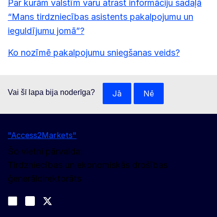
Par kurām valstīm varu atrast informāciju sadaļā
“Mans tirdzniecības asistents pakalpojumu un
ieguldījumu jomā”?
Ko nozīmē pakalpojumu sniegšanas veids?
Vai šī lapa bija noderīga?
Jā
Nē
"Access2Markets"
Šo vietni pārvalda:
Tirdzniecības un ekonomiskās drošības
ģenerāldirektorāts
Sekojiet līdz mums
Join us on LinkedIn
#EUtrade
Trade-Off podcast