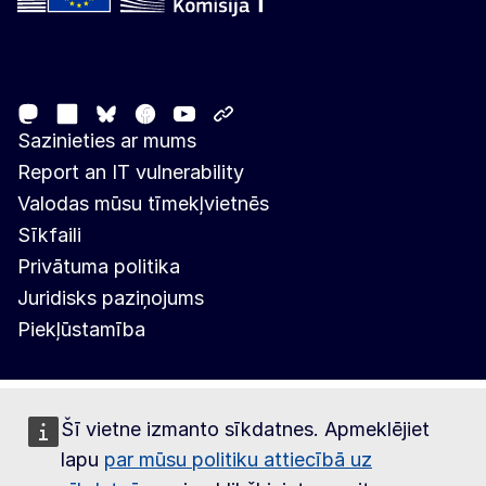
Follow the European Commission
Mastodon
LinkedIn
Facebook
Youtube
Other networks
Bluesky
Sazinieties ar mums
Report an IT vulnerability
Valodas mūsu tīmekļvietnēs
Sīkfaili
Privātuma politika
Juridisks paziņojums
Piekļūstamība
Šī vietne izmanto sīkdatnes. Apmeklējiet
lapu
par mūsu politiku attiecībā uz