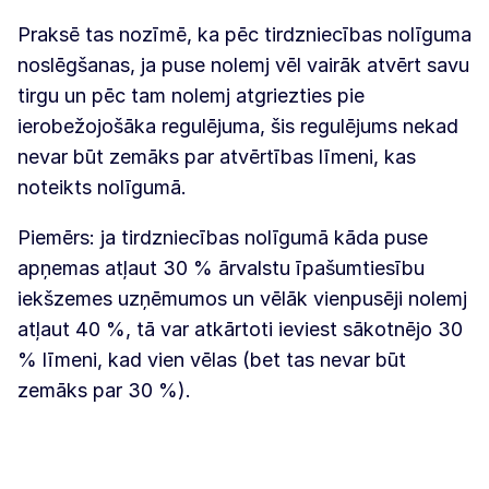
Praksē tas nozīmē, ka pēc tirdzniecības nolīguma
noslēgšanas, ja puse nolemj vēl vairāk atvērt savu
tirgu un pēc tam nolemj atgriezties pie
ierobežojošāka regulējuma, šis regulējums nekad
nevar būt zemāks par atvērtības līmeni, kas
noteikts nolīgumā.
Piemērs: ja tirdzniecības nolīgumā kāda puse
apņemas atļaut 30 % ārvalstu īpašumtiesību
iekšzemes uzņēmumos un vēlāk vienpusēji nolemj
atļaut 40 %, tā var atkārtoti ieviest sākotnējo 30
% līmeni, kad vien vēlas (bet tas nevar būt
zemāks par 30 %).