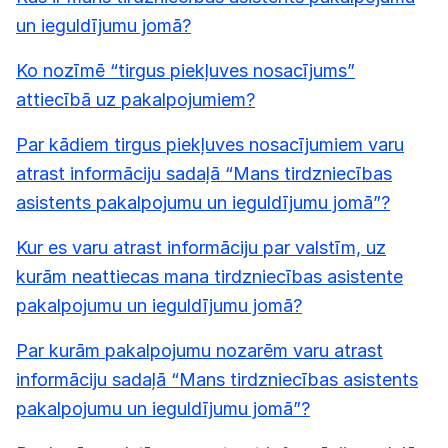
un ieguldījumu jomā?
Ko nozīmē “tirgus piekļuves nosacījums”
attiecībā uz pakalpojumiem?
Par kādiem tirgus piekļuves nosacījumiem varu
atrast informāciju sadaļā “Mans tirdzniecības
asistents pakalpojumu un ieguldījumu jomā”?
Kur es varu atrast informāciju par valstīm, uz
kurām neattiecas mana tirdzniecības asistente
pakalpojumu un ieguldījumu jomā?
Par kurām pakalpojumu nozarēm varu atrast
informāciju sadaļā “Mans tirdzniecības asistents
pakalpojumu un ieguldījumu jomā”?