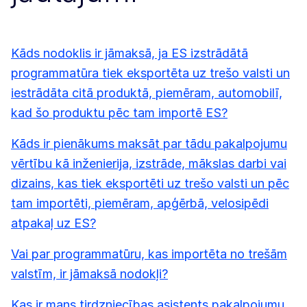
Kāds nodoklis ir jāmaksā, ja ES izstrādātā
programmatūra tiek eksportēta uz trešo valsti un
iestrādāta citā produktā, piemēram, automobilī,
kad šo produktu pēc tam importē ES?
Kāds ir pienākums maksāt par tādu pakalpojumu
vērtību kā inženierija, izstrāde, mākslas darbi vai
dizains, kas tiek eksportēti uz trešo valsti un pēc
tam importēti, piemēram, apģērbā, velosipēdi
atpakaļ uz ES?
Vai par programmatūru, kas importēta no trešām
valstīm, ir jāmaksā nodokļi?
Kas ir mans tirdzniecības asistents pakalpojumu