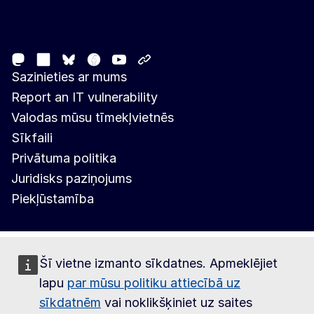
Follow the European Commission
Mastodon
LinkedIn
Facebook
Youtube
Other networks
Bluesky
Sazinieties ar mums
Report an IT vulnerability
Valodas mūsu tīmekļvietnēs
Sīkfaili
Privātuma politika
Juridisks paziņojums
Piekļūstamība
Šī vietne izmanto sīkdatnes. Apmeklējiet
lapu
par mūsu politiku attiecībā uz
sīkdatnēm
vai noklikšķiniet uz saites