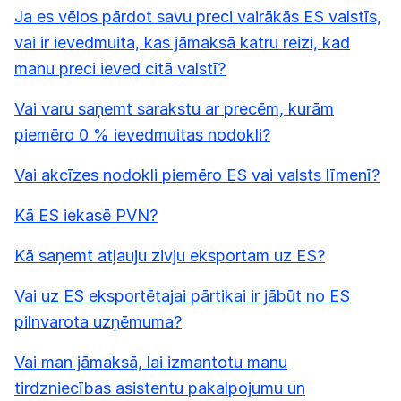
Ja es vēlos pārdot savu preci vairākās ES valstīs,
vai ir ievedmuita, kas jāmaksā katru reizi, kad
manu preci ieved citā valstī?
Vai varu saņemt sarakstu ar precēm, kurām
piemēro 0 % ievedmuitas nodokli?
Vai akcīzes nodokli piemēro ES vai valsts līmenī?
Kā ES iekasē PVN?
Kā saņemt atļauju zivju eksportam uz ES?
Vai uz ES eksportētajai pārtikai ir jābūt no ES
pilnvarota uzņēmuma?
Vai man jāmaksā, lai izmantotu manu
tirdzniecības asistentu pakalpojumu un