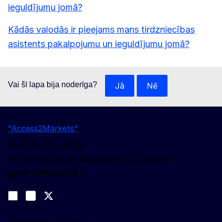
ieguldījumu jomā?
Kādās valodās ir pieejams mans tirdzniecības
asistents pakalpojumu un ieguldījumu jomā?
Vai šī lapa bija noderīga?
Jā
Nē
"Access2Markets"
Šo vietni pārvalda:
Tirdzniecības un ekonomiskās drošības
ģenerāldirektorāts
Sekojiet līdz mums
Join us on LinkedIn
#EUtrade
Trade-Off podcast