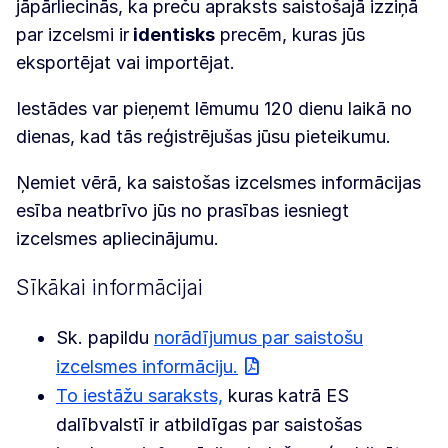
jāpārliecinās, ka preču apraksts saistošajā izziņā
par izcelsmi ir
identisks
precēm, kuras jūs
eksportējat vai importējat.
Iestādes var pieņemt lēmumu 120 dienu laikā no
dienas, kad tās reģistrējušas jūsu pieteikumu.
Ņemiet vērā, ka saistošas izcelsmes informācijas
esība neatbrīvo jūs no prasības iesniegt
izcelsmes apliecinājumu.
Sīkākai informācijai
Sk. papildu
norādījumus par saistošu
izcelsmes informāciju.
To iestāžu saraksts,
kuras katrā ES
dalībvalstī ir atbildīgas par saistošas