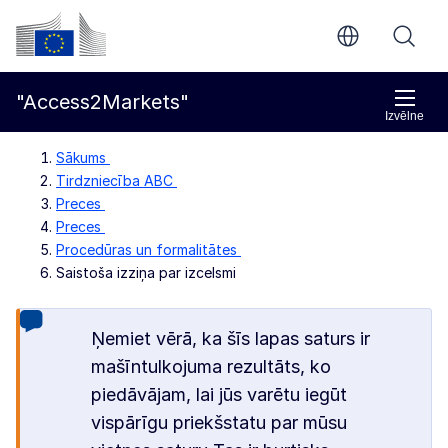
Pāriet uz galveno saturu
Eiropas Komisija
"Access2Markets"
Izvēlne
Sākums
Tirdzniecība ABC
Preces
Preces
Procedūras un formalitātes
Saistoša izziņa par izcelsmi
Ņemiet vērā, ka šīs lapas saturs ir
mašīntulkojuma rezultāts, ko
piedāvājam, lai jūs varētu iegūt
vispārīgu priekšstatu par mūsu