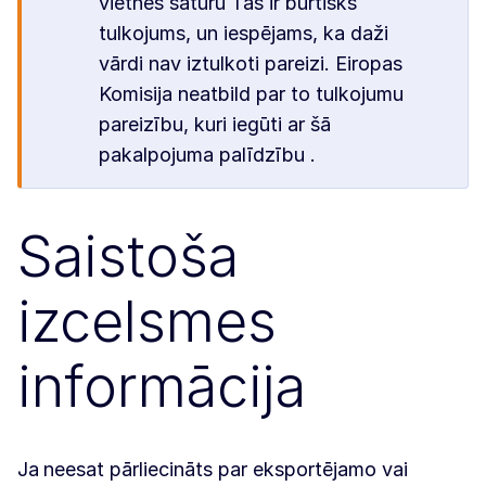
vietnes saturu Tas ir burtisks
tulkojums, un iespējams, ka daži
vārdi nav iztulkoti pareizi. Eiropas
Komisija neatbild par to tulkojumu
pareizību, kuri iegūti ar šā
pakalpojuma palīdzību .
Saistoša
izcelsmes
informācija
Ja
neesat pārliecināts par eksportējamo vai