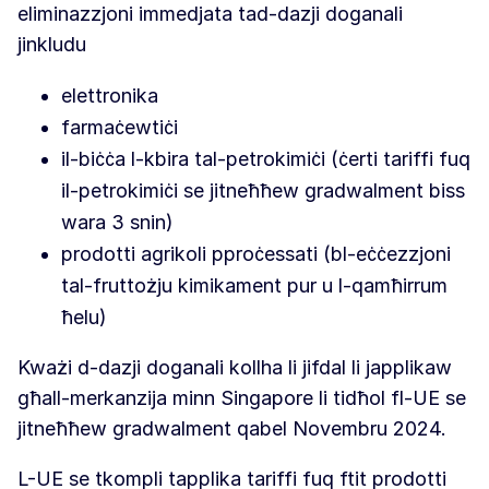
eliminazzjoni immedjata tad-dazji doganali
jinkludu
elettronika
farmaċewtiċi
il-biċċa l-kbira tal-petrokimiċi (ċerti tariffi fuq
il-petrokimiċi se jitneħħew gradwalment biss
wara 3 snin)
prodotti agrikoli pproċessati (bl-eċċezzjoni
tal-fruttożju kimikament pur u l-qamħirrum
ħelu)
Kważi d-dazji doganali kollha li jifdal li japplikaw
għall-merkanzija minn Singapore li tidħol fl-UE se
jitneħħew gradwalment qabel Novembru 2024.
L-UE se tkompli tapplika tariffi fuq ftit prodotti