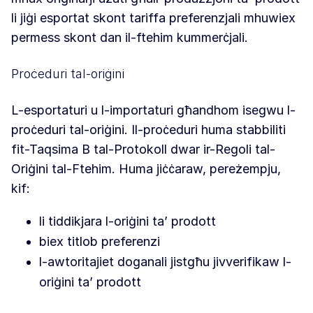
li jiġi esportat skont tariffa preferenzjali mhuwiex
permess skont dan il-ftehim kummerċjali.
Proċeduri tal-oriġini
L-esportaturi u l-importaturi għandhom isegwu l-
proċeduri tal-oriġini. Il-proċeduri huma stabbiliti
fit-Taqsima B tal-Protokoll dwar ir-Regoli tal-
Oriġini tal-Ftehim. Huma jiċċaraw, pereżempju,
kif:
li tiddikjara l-oriġini ta’ prodott
biex titlob preferenzi
l-awtoritajiet doganali jistgħu jivverifikaw l-
oriġini ta’ prodott