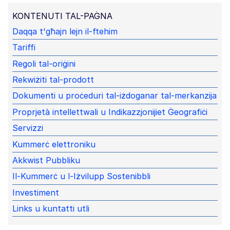
KONTENUTI TAL-PAĠNA
Daqqa t'għajn lejn il-ftehim
Tariffi
Regoli tal-oriġini
Rekwiżiti tal-prodott
Dokumenti u proċeduri tal-iżdoganar tal-merkanzija
Proprjetà intellettwali u Indikazzjonijiet Ġeografiċi
Servizzi
Kummerċ elettroniku
Akkwist Pubbliku
Il-Kummerċ u l-Iżvilupp Sostenibbli
Investiment
Links u kuntatti utli