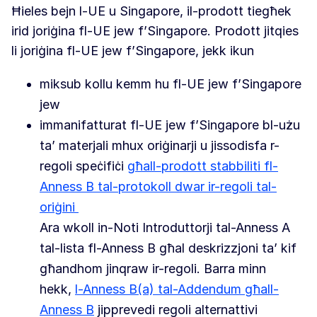
Ħieles bejn l-UE u Singapore, il-prodott tiegħek
irid joriġina fl-UE jew f’Singapore. Prodott jitqies
li joriġina fl-UE jew f’Singapore, jekk ikun
miksub kollu kemm hu fl-UE jew f’Singapore
jew
immanifatturat fl-UE jew f’Singapore bl-użu
ta’ materjali mhux oriġinarji u jissodisfa r-
regoli speċifiċi
għall-prodott stabbiliti fl-
Anness B tal-protokoll dwar ir-regoli tal-
oriġini
Ara wkoll in-Noti Introduttorji tal-Anness A
tal-lista fl-Anness B għal deskrizzjoni ta’ kif
għandhom jinqraw ir-regoli. Barra minn
hekk,
l-Anness B(a) tal-Addendum għall-
Anness B
jipprevedi regoli alternattivi