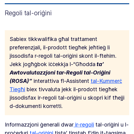
Regoli tal-oriġini
Sabiex tikkwalifika għal trattament
preferenzjali, il-prodott tiegħek jeħtieġ li
jissodisfa r-regoli tal-oriġini skont il-ftehim.
Jekk jogħġbok iċċekkja l-“Għodda
ta’
Awtovalutazzjoni tar-Regoli tal-Oriġini
(ROSA)”
interattiva
fl-Assistent
tal-Kummerċ
Tiegħi
biex tivvaluta jekk il-prodott tiegħek
jissodisfax ir-regoli tal-oriġini u skopri kif tħejji
d-dokumenti korretti.
Informazzjoni ġenerali dwar
ir-regoli
tal-oriġini
u l-
proċeduri
tal-oriġini
tista’ tinstab f’din it-taqsima.