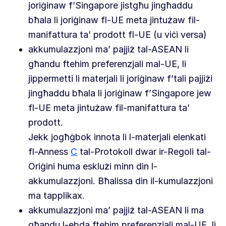
joriġinaw f’Singapore jistgħu jingħaddu
bħala li joriġinaw fl-UE meta jintużaw fil-
manifattura ta’ prodott fl-UE (u viċi versa)
akkumulazzjoni ma’ pajjiż tal-ASEAN li
għandu ftehim preferenzjali mal-UE, li
jippermetti li materjali li joriġinaw f’tali pajjiżi
jingħaddu bħala li joriġinaw f’Singapore jew
fl-UE meta jintużaw fil-manifattura ta’
prodott.
Jekk jogħġbok innota li l-materjali elenkati
fl-Anness
C
tal-Protokoll dwar ir-Regoli tal-
Oriġini huma esklużi minn din l-
akkumulazzjoni. Bħalissa din il-kumulazzjoni
ma tapplikax.
akkumulazzjoni ma’ pajjiż tal-ASEAN li ma
għandu l-ebda ftehim preferenzjali mal-UE, li