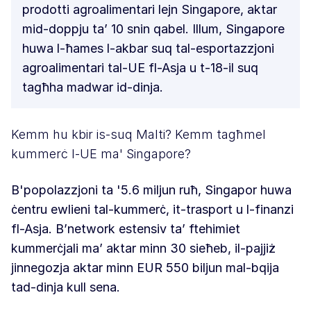
prodotti agroalimentari lejn Singapore, aktar
mid-doppju ta’ 10 snin qabel. Illum, Singapore
huwa l-ħames l-akbar suq tal-esportazzjoni
agroalimentari tal-UE fl-Asja u t-18-il suq
tagħha madwar id-dinja.
Kemm hu kbir is-suq Malti? Kemm tagħmel
kummerċ l-UE ma' Singapore?
B'popolazzjoni ta '5.6 miljun ruħ, Singapor huwa
ċentru ewlieni tal-kummerċ, it-trasport u l-finanzi
fl-Asja. B’network estensiv ta’ ftehimiet
kummerċjali ma’ aktar minn 30 sieħeb, il-pajjiż
jinnegozja aktar minn EUR 550 biljun mal-bqija
tad-dinja kull sena.