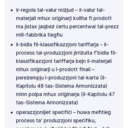
ir-regola tal-valur miżjud – il-valur tal-
materjali mhux oriġinarji kollha fi prodott
ma jistax jaqbeż ċertu perċentwal tal-prezz
mill-fabbrika tiegħu
il-bidla fil-klassifikazzjoni tariffarja – il-
proċess tal-produzzjoni jirriżulta f’bidla fil-
klassifikazzjoni tariffarja bejn il-materjali
mhux oriġinarji u l-prodott finali –
pereżempju l-produzzjoni tal-karta (il-
Kapitolu 48 tas-Sistema Armonizzata)
minn polpa mhux oriġinarja (il-Kapitolu 47
tas-Sistema Armonizzata)
operazzjonijiet speċifiċi – huwa meħtieġ
proċess ta’ produzzjoni speċifiku,