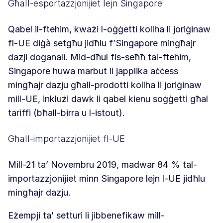
Għall-esportazzjonijiet lejn Singapore
Qabel il-ftehim, kważi l-oġġetti kollha li joriġinaw
fl-UE diġà setgħu jidħlu f’Singapore mingħajr
dazji doganali. Mid-dħul fis-seħħ tal-ftehim,
Singapore huwa marbut li japplika aċċess
mingħajr dazju għall-prodotti kollha li joriġinaw
mill-UE, inklużi dawk li qabel kienu soġġetti għal
tariffi (bħall-birra u l-istout).
Għall-importazzjonijiet fl-UE
Mill-21 ta’ Novembru 2019, madwar 84 % tal-
importazzjonijiet minn Singapore lejn l-UE jidħlu
mingħajr dazju.
Eżempji ta’ setturi li jibbenefikaw mill-