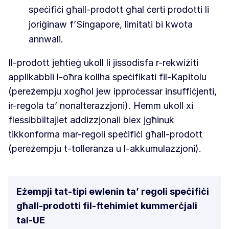
speċifiċi għall-prodott għal ċerti prodotti li
joriġinaw f’Singapore, limitati bi kwota
annwali.
Il-prodott jeħtieġ ukoll li jissodisfa r-rekwiżiti
applikabbli l-oħra kollha speċifikati fil-Kapitolu
(pereżempju xogħol jew ipproċessar insuffiċjenti,
ir-regola ta’ nonalterazzjoni). Hemm ukoll xi
flessibbiltajiet addizzjonali biex jgħinuk
tikkonforma mar-regoli speċifiċi għall-prodott
(pereżempju t-tolleranza u l-akkumulazzjoni).
Eżempji tat-tipi ewlenin ta’ regoli speċifiċi
għall-prodotti fil-ftehimiet kummerċjali
tal-UE