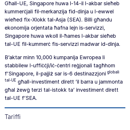
Għall-UE, Singapore huwa l-14-il l-akbar sieħeb
kummerċjali fil-merkanzija fid-dinja u l-ewwel
wieħed fix-Xlokk tal-Asja (SEA). Billi għandu
ekonomija orjentata ħafna lejn is-servizzi,
Singapore huwa wkoll il-ħames l-akbar sieħeb
tal-UE fil-kummerċ fis-servizzi madwar id-dinja.
B’aktar minn 10,000 kumpanija Ewropea li
stabbilew l-uffiċċji/iċ-ċentri reġjonali tagħhom
globali
f’Singapore, il-pajjiż sar is-6 destinazzjoni
tal-UE
għall-investiment dirett ’il barra u jammonta
għal żewġ terzi tal-istokk ta’ investiment dirett
tal-UE f’SEA.
Tariffi