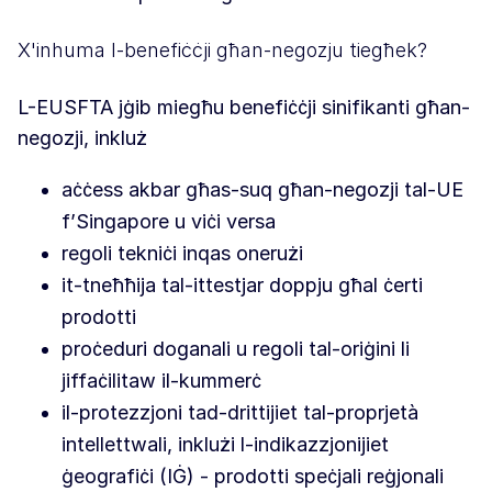
X'inhuma l-benefiċċji għan-negozju tiegħek?
L-EUSFTA jġib miegħu benefiċċji sinifikanti għan-
negozji, inkluż
aċċess akbar għas-suq għan-negozji tal-UE
f’Singapore u viċi versa
regoli tekniċi inqas onerużi
it-tneħħija tal-ittestjar doppju għal ċerti
prodotti
proċeduri doganali u regoli tal-oriġini li
jiffaċilitaw il-kummerċ
il-protezzjoni tad-drittijiet tal-proprjetà
intellettwali, inklużi l-indikazzjonijiet
ġeografiċi (IĠ) - prodotti speċjali reġjonali