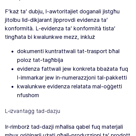
F’każ ta’ dubju, l-awtoritajiet doganali jistgħu
jitolbu lid-dikjarant jipprovdi evidenza ta’
konformità. L-evidenza ta’ konformità tista’
tingħata bi kwalunkwe mezz, inkluż
dokumenti kuntrattwali tat-trasport bħal
poloz tat-tagħbija
evidenza fattwali jew konkreta bbażata fuq
l-immarkar jew in-numerazzjoni tal-pakketti
kwalunkwe evidenza relatata mal-oġġetti
nfushom
L-iżvantaġġ tad-dazju
Ir-rimborż tad-dazji mħallsa qabel fuq materjali
mhux oriġinarji użati għall-produzzjoni ta’ prodott