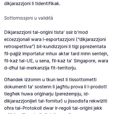
dikjarazzjoni li tidentifikak.
Sottomissjoni u validità
Dikjarazzjoni tal-oriġini tista’ ssir b’mod
eċċezzjonali wara l-esportazzjoni (“dikjarazzjoni
retrospettiva”) bil-kundizzjoni li tiġi ppreżentata
fil-pajjiż importatur mhux aktar tard minn sentejn,
fil-każ tal-UE, u sena, fil-każ ta’ Singapore, wara
d-dħul tal-merkanzija fit-territorju.
Għandek iżżomm u tkun lest li tissottometti
dokumenti ta’ sostenn li jagħtu prova li l-prodott
tiegħek huwa oriġinarju (pereżempju, id-
dikjarazzjonijiet tal-fornitur) u jissodisfa rekwiżiti
oħra tal-Protokoll dwar ir-regoli tal-oriġini jekk