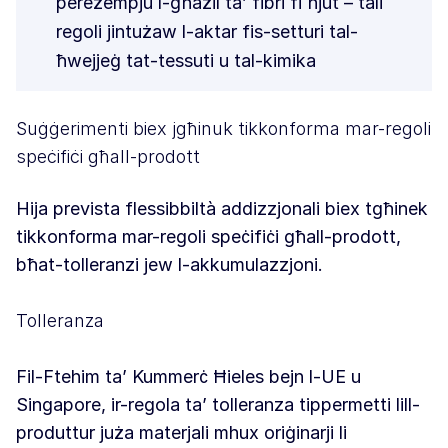
pereżempju l-għażil ta’ fibri fi ħjut – tali
regoli jintużaw l-aktar fis-setturi tal-
ħwejjeġ tat-tessuti u tal-kimika
Suġġerimenti biex jgħinuk tikkonforma mar-regoli
speċifiċi għall-prodott
Hija prevista flessibbiltà addizzjonali biex tgħinek
tikkonforma mar-regoli speċifiċi għall-prodott,
bħat-tolleranzi jew l-akkumulazzjoni.
Tolleranza
Fil-Ftehim ta’ Kummerċ Ħieles bejn l-UE u
Singapore, ir-regola ta’ tolleranza tippermetti lill-
produttur juża materjali mhux oriġinarji li