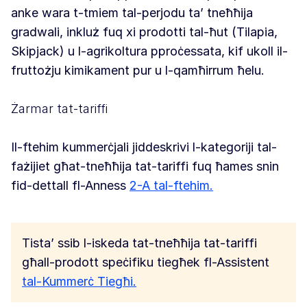
anke wara t-tmiem tal-perjodu ta’ tneħħija
gradwali, inkluż fuq xi prodotti tal-ħut (Tilapia,
Skipjack) u l-agrikoltura pproċessata, kif ukoll il-
fruttożju kimikament pur u l-qamħirrum ħelu.
Żarmar tat-tariffi
Il-ftehim kummerċjali jiddeskrivi l-kategoriji tal-
fażijiet għat-tneħħija tat-tariffi fuq ħames snin
fid-dettall fl-Anness
2-A tal-ftehim.
Tista’ ssib l-iskeda tat-tneħħija tat-tariffi
għall-prodott speċifiku tiegħek fl-Assistent
tal-Kummerċ Tiegħi.