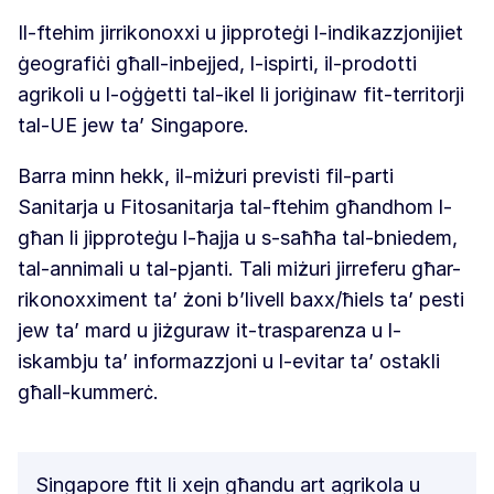
Il-ftehim jirrikonoxxi u jipproteġi l-indikazzjonijiet
ġeografiċi għall-inbejjed, l-ispirti, il-prodotti
agrikoli u l-oġġetti tal-ikel li joriġinaw fit-territorji
tal-UE jew ta’ Singapore.
Barra minn hekk, il-miżuri previsti fil-parti
Sanitarja u Fitosanitarja tal-ftehim għandhom l-
għan li jipproteġu l-ħajja u s-saħħa tal-bniedem,
tal-annimali u tal-pjanti. Tali miżuri jirreferu għar-
rikonoxximent ta’ żoni b’livell baxx/ħiels ta’ pesti
jew ta’ mard u jiżguraw it-trasparenza u l-
iskambju ta’ informazzjoni u l-evitar ta’ ostakli
għall-kummerċ.
Singapore ftit li xejn għandu art agrikola u