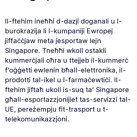
Il-ftehim ineħħi d-dazji doganali u l-
burokrazija li l-kumpaniji Ewropej
jiffaċċjaw meta jesportaw lejn
Singapore. Tneħħi wkoll ostakli
kummerċjali oħra u ttejjeb il-kummerċ
f’oġġetti ewlenin bħall-elettronika, il-
prodotti tal-ikel u l-farmaċewtiċi. Il-
ftehim jiftaħ ukoll is-suq ta’ Singapore
għall-esportazzjonijiet tas-servizzi tal-
UE, pereżempju fit-trasport u t-
telekomunikazzjoni.