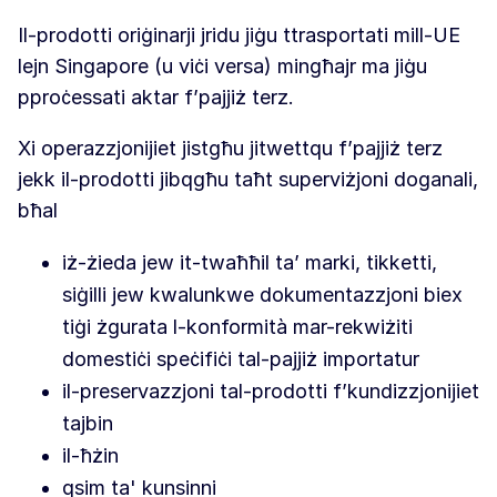
Il-prodotti oriġinarji jridu jiġu ttrasportati mill-UE
lejn Singapore (u viċi versa) mingħajr ma jiġu
pproċessati aktar f’pajjiż terz.
Xi operazzjonijiet jistgħu jitwettqu f’pajjiż terz
jekk il-prodotti jibqgħu taħt superviżjoni doganali,
bħal
iż-żieda jew it-twaħħil ta’ marki, tikketti,
siġilli jew kwalunkwe dokumentazzjoni biex
tiġi żgurata l-konformità mar-rekwiżiti
domestiċi speċifiċi tal-pajjiż importatur
il-preservazzjoni tal-prodotti f’kundizzjonijiet
tajbin
il-ħżin
qsim ta' kunsinni