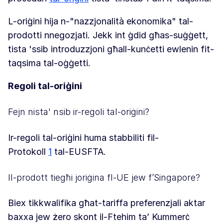
L-oriġini hija n-"nazzjonalità ekonomika" tal-
prodotti nnegozjati. Jekk int ġdid għas-suġġett,
tista 'ssib introduzzjoni
għall-kunċetti ewlenin fit-
taqsima tal-oġġetti.
Regoli tal-oriġini
Fejn nista' nsib ir-regoli tal-oriġini?
Ir-regoli tal-oriġini huma stabbiliti fil-
Protokoll
1
tal-EUSFTA.
Il-prodott tiegħi joriġina fl-UE jew f’Singapore?
Biex tikkwalifika għat-tariffa preferenzjali aktar
baxxa jew żero skont il-Ftehim ta’ Kummerċ