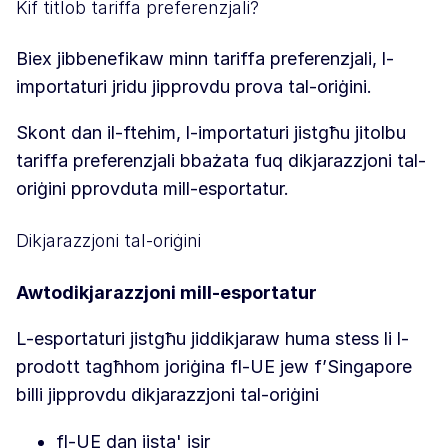
Kif titlob tariffa preferenzjali?
Biex jibbenefikaw minn tariffa preferenzjali, l-
importaturi jridu jipprovdu prova tal-oriġini.
Skont dan il-ftehim, l-importaturi jistgħu jitolbu
tariffa preferenzjali bbażata fuq dikjarazzjoni tal-
oriġini pprovduta mill-esportatur.
Dikjarazzjoni tal-oriġini
Awtodikjarazzjoni mill-esportatur
L-esportaturi jistgħu jiddikjaraw huma stess li l-
prodott tagħhom joriġina fl-UE jew f’Singapore
billi jipprovdu dikjarazzjoni tal-oriġini
fl-UE dan jista' jsir