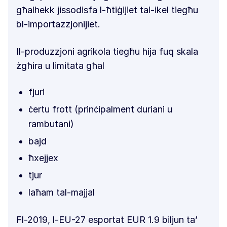
għalhekk jissodisfa l-ħtiġijiet tal-ikel tiegħu
bl-importazzjonijiet.
Il-produzzjoni agrikola tiegħu hija fuq skala
żgħira u limitata għal
fjuri
ċertu frott (prinċipalment duriani u
rambutani)
bajd
ħxejjex
tjur
laħam tal-majjal
Fl-2019, l-EU-27 esportat EUR 1.9 biljun ta’