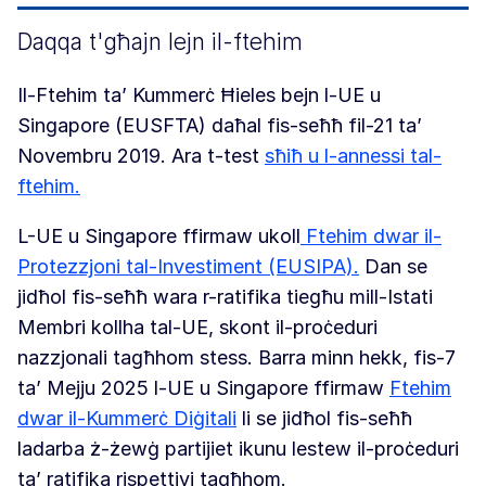
Daqqa t'għajn lejn il-ftehim
Il-Ftehim ta’ Kummerċ Ħieles bejn l-UE u
Singapore (EUSFTA) daħal fis-seħħ fil-21 ta’
Novembru 2019. Ara t-test
sħiħ u l-annessi tal-
ftehim.
L-UE u Singapore ffirmaw ukoll
Ftehim dwar il-
Protezzjoni tal-Investiment (EUSIPA).
Dan se
jidħol fis-seħħ wara r-ratifika tiegħu mill-Istati
Membri kollha tal-UE, skont il-proċeduri
nazzjonali tagħhom stess. Barra minn hekk, fis-7
ta’ Mejju 2025 l-UE u Singapore ffirmaw
Ftehim
dwar il-Kummerċ Diġitali
li se jidħol fis-seħħ
ladarba ż-żewġ partijiet ikunu lestew il-proċeduri
ta’ ratifika rispettivi tagħhom.