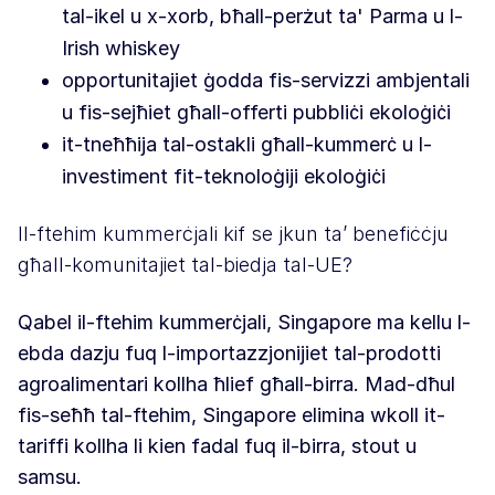
tal-ikel u x-xorb, bħall-perżut ta' Parma u l-
Irish whiskey
opportunitajiet ġodda fis-servizzi ambjentali
u fis-sejħiet għall-offerti pubbliċi ekoloġiċi
it-tneħħija tal-ostakli għall-kummerċ u l-
investiment fit-teknoloġiji ekoloġiċi
Il-ftehim kummerċjali kif se jkun ta’ benefiċċju
għall-komunitajiet tal-biedja tal-UE?
Qabel il-ftehim kummerċjali, Singapore ma kellu l-
ebda dazju fuq l-importazzjonijiet tal-prodotti
agroalimentari kollha ħlief għall-birra. Mad-dħul
fis-seħħ tal-ftehim, Singapore elimina wkoll it-
tariffi kollha li kien fadal fuq il-birra, stout u
samsu.