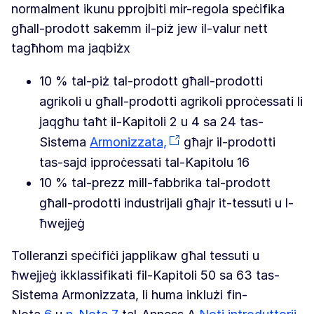
normalment ikunu pprojbiti mir-regola speċifika
għall-prodott sakemm il-piż jew il-valur nett
tagħhom ma jaqbiżx
10 % tal-piż tal-prodott għall-prodotti
agrikoli u għall-prodotti agrikoli pproċessati li
jaqgħu taħt il-Kapitoli 2 u 4 sa 24 tas-
Sistema
Armonizzata,
għajr il-prodotti
tas-sajd ipproċessati tal-Kapitolu 16
10 % tal-prezz mill-fabbrika tal-prodott
għall-prodotti industrijali għajr it-tessuti u l-
ħwejjeġ
Tolleranzi speċifiċi japplikaw għal tessuti u
ħwejjeġ ikklassifikati fil-Kapitoli 50 sa 63 tas-
Sistema Armonizzata, li huma inklużi fin-