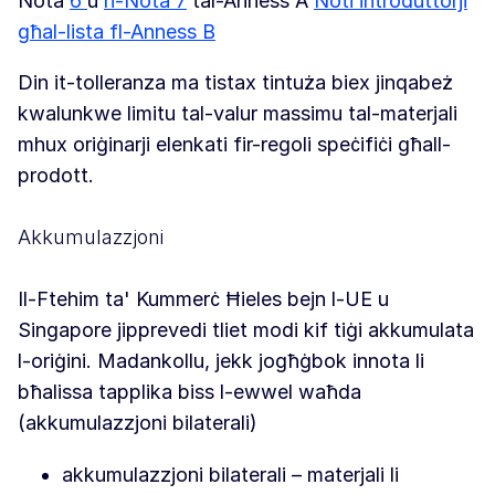
Nota
6
u
n-Nota 7
tal-Anness A
Noti introduttorji
għal-lista fl-Anness B
Din it-tolleranza ma tistax tintuża biex jinqabeż
kwalunkwe limitu tal-valur massimu tal-materjali
mhux oriġinarji elenkati fir-regoli speċifiċi għall-
prodott.
Akkumulazzjoni
Il-Ftehim ta' Kummerċ Ħieles bejn l-UE u
Singapore jipprevedi tliet modi kif tiġi akkumulata
l-oriġini. Madankollu, jekk jogħġbok innota li
bħalissa tapplika biss l-ewwel waħda
(akkumulazzjoni bilaterali)
akkumulazzjoni bilaterali – materjali li