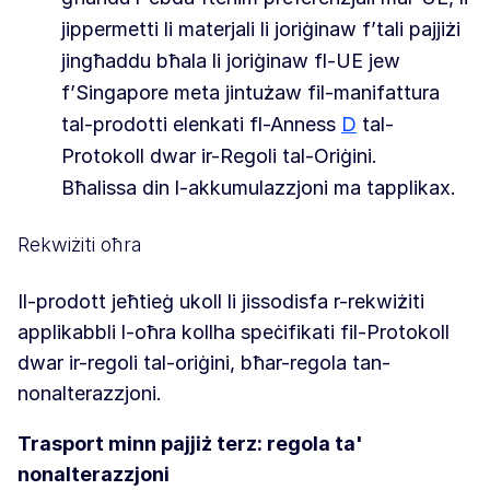
jippermetti li materjali li joriġinaw f’tali pajjiżi
jingħaddu bħala li joriġinaw fl-UE jew
f’Singapore meta jintużaw fil-manifattura
tal-prodotti elenkati fl-Anness
D
tal-
Protokoll dwar ir-Regoli tal-Oriġini.
Bħalissa din l-akkumulazzjoni ma tapplikax.
Rekwiżiti oħra
Il-prodott jeħtieġ ukoll li jissodisfa r-rekwiżiti
applikabbli l-oħra kollha speċifikati fil-Protokoll
dwar ir-regoli tal-oriġini, bħar-regola tan-
nonalterazzjoni.
Trasport minn pajjiż terz: regola ta'
nonalterazzjoni