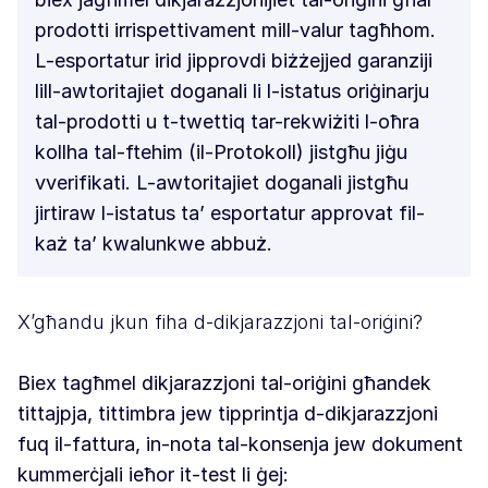
prodotti irrispettivament mill-valur tagħhom.
L-esportatur irid jipprovdi biżżejjed garanziji
lill-awtoritajiet doganali li l-istatus oriġinarju
tal-prodotti u t-twettiq tar-rekwiżiti l-oħra
kollha tal-ftehim (il-Protokoll) jistgħu jiġu
vverifikati. L-awtoritajiet doganali jistgħu
jirtiraw l-istatus ta’ esportatur approvat fil-
każ ta’ kwalunkwe abbuż.
X’għandu jkun fiha d-dikjarazzjoni tal-oriġini?
Biex tagħmel dikjarazzjoni tal-oriġini għandek
tittajpja, tittimbra jew tipprintja d-dikjarazzjoni
fuq il-fattura, in-nota tal-konsenja jew dokument
kummerċjali ieħor it-test li ġej: