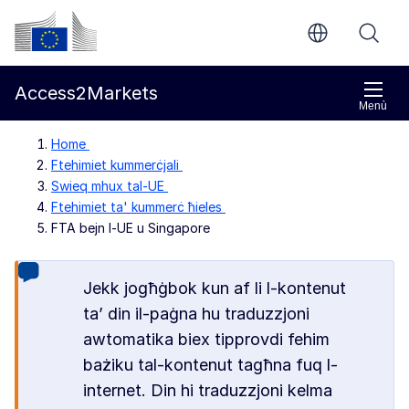
Mur għall-kontenut ewlieni
Kummissjoni Ewropea
Access2Markets
Menù
Home
Ftehimiet kummerċjali
Swieq mhux tal-UE
Ftehimiet ta' kummerċ ħieles
FTA bejn l-UE u Singapore
Jekk jogħġbok kun af li l-kontenut
ta’ din il-paġna hu traduzzjoni
awtomatika biex tipprovdi fehim
bażiku tal-kontenut tagħna fuq l-
internet. Din hi traduzzjoni kelma