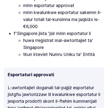
minn esportatur approvat
minn kwalunkwe esportatur sakemm il-
valur totali tal-kunsinna ma jaqbiżx is-
€6,000
f'Singapore jista 'jsir minn esportatur li
huwa rreġistrat mal-awtoritajiet ta’
Singapore
tkun irċeviet Numru Uniku ta' Entità
Esportaturi approvati
L-awtoritajiet doganali tal-pajjiż esportatur
jistgħu jawtorizzaw lil kwalunkwe esportatur li
jesporta prodotti skont il-ftehim kummerċjali
biex jagħmel dikjarazzjonijiet tal-oriġini għal