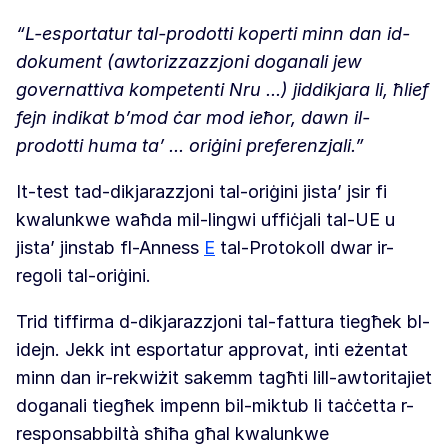
“L-esportatur tal-prodotti koperti minn dan id-
dokument (awtorizzazzjoni doganali jew
governattiva kompetenti Nru ...) jiddikjara li, ħlief
fejn indikat b’mod ċar mod ieħor, dawn il-
prodotti huma ta’ ... oriġini preferenzjali.”
It-test tad-dikjarazzjoni tal-oriġini jista’ jsir fi
kwalunkwe waħda mil-lingwi uffiċjali tal-UE u
jista’ jinstab fl-Anness
E
tal-Protokoll dwar ir-
regoli tal-oriġini.
Trid tiffirma d-dikjarazzjoni tal-fattura tiegħek bl-
idejn. Jekk int esportatur approvat, inti eżentat
minn dan ir-rekwiżit sakemm tagħti lill-awtoritajiet
doganali tiegħek impenn bil-miktub li taċċetta r-
responsabbiltà sħiħa għal kwalunkwe