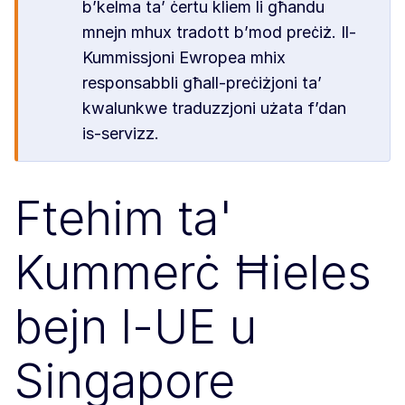
b’kelma ta’ ċertu kliem li għandu
mnejn mhux tradott b’mod preċiż. Il-
Kummissjoni Ewropea mhix
responsabbli għall-preċiżjoni ta’
kwalunkwe traduzzjoni użata f’dan
is-servizz.
Ftehim ta'
Kummerċ Ħieles
bejn l-UE u
Singapore