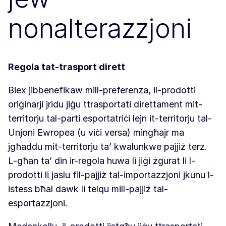
nonalterazzjoni
Regola tat-trasport dirett
Biex jibbenefikaw mill-preferenza, il-prodotti
oriġinarji jridu jiġu ttrasportati direttament mit-
territorju tal-parti esportatriċi lejn it-territorju tal-
Unjoni Ewropea (u viċi versa) mingħajr ma
jgħaddu mit-territorju ta’ kwalunkwe pajjiż terz.
L-għan ta’ din ir-regola huwa li jiġi żgurat li l-
prodotti li jaslu fil-pajjiż tal-importazzjoni jkunu l-
istess bħal dawk li telqu mill-pajjiż tal-
esportazzjoni.