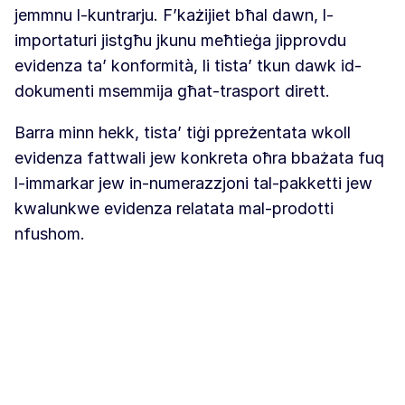
jemmnu l-kuntrarju. F’każijiet bħal dawn, l-
importaturi jistgħu jkunu meħtieġa jipprovdu
evidenza ta’ konformità, li tista’ tkun dawk id-
dokumenti msemmija għat-trasport dirett.
Barra minn hekk, tista’ tiġi ppreżentata wkoll
evidenza fattwali jew konkreta oħra bbażata fuq
l-immarkar jew in-numerazzjoni tal-pakketti jew
kwalunkwe evidenza relatata mal-prodotti
nfushom.