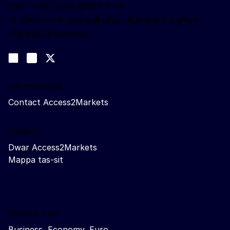
Dan is-sit huwa ġestit minn:
Id-Direttorat Ġenerali għall-Kummerċ u għas-
Sigurtà Ekonomika
Segwina
Join us on LinkedIn
#EUtrade
Trade-Off podcast
Ikkuntattjana
Contact Access2Markets
Dwarna
Dwar Access2Markets
Mappa tas-sit
Related sites
Business, Economy, Euro