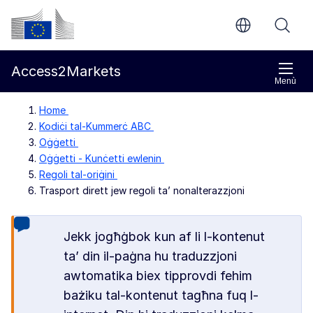
Mur għall-kontenut ewlieni
Kummissjoni Ewropea
Access2Markets
Menù
Home
Kodiċi tal-Kummerċ ABC
Oġġetti
Oġġetti - Kunċetti ewlenin
Regoli tal-oriġini
Trasport dirett jew regoli ta’ nonalterazzjoni
Jekk jogħġbok kun af li l-kontenut
ta’ din il-paġna hu traduzzjoni
awtomatika biex tipprovdi fehim
bażiku tal-kontenut tagħna fuq l-