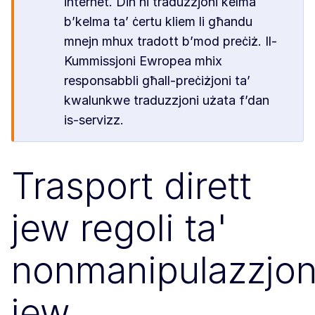
internet. Din hi traduzzjoni kelma
b’kelma ta’ ċertu kliem li għandu
mnejn mhux tradott b’mod preċiż. Il-
Kummissjoni Ewropea mhix
responsabbli għall-preċiżjoni ta’
kwalunkwe traduzzjoni użata f’dan
is-servizz.
Trasport dirett
jew regoli ta'
nonmanipulazzjon
jew