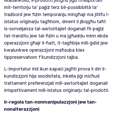
Madankollu, il-prodotti jistgħu jiġu ttrasportati
mit-territorju ta’ pajjiż terz bil-possibbiltà ta’
trażbord jew ħżin temporanju mingħajr ma jitilfu l-
istatus oriġinarju tagħhom, dment li jibqgħu taħt
is-sorveljanza tal-awtoritajiet doganali fil-pajjiż
tat-tranżitu jew tal-ħżin u ma jgħaddu minn ebda
operazzjoni għajr il-ħatt, it-tagħbija mill-ġdid jew
kwalunkwe operazzjoni maħsuba biex
tippreservahom f’kundizzjoni tajba.
L-importatur irid ikun kapaċi jagħti prova li din il-
kundizzjoni hija ssodisfata, inkella jiġi miċħud
trattament preferenzjali mill-awtoritajiet doganali
irrispettivament mill-istatus oriġinarju tal-prodotti.
Ir-regola tan-nonmanipulazzjoni jew tan-
nonalterazzjoni