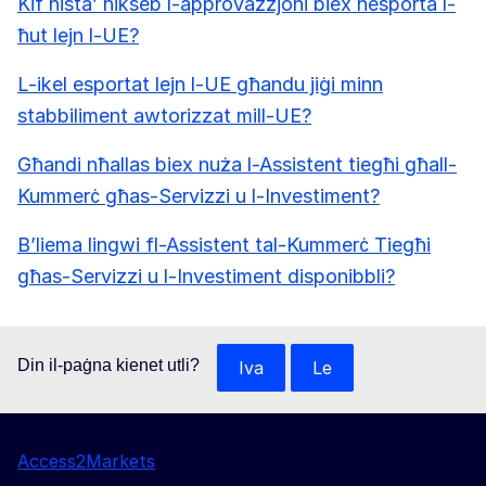
Kif nista’ nikseb l-approvazzjoni biex nesporta l-
ħut lejn l-UE?
L-ikel esportat lejn l-UE għandu jiġi minn
stabbiliment awtorizzat mill-UE?
Għandi nħallas biex nuża l-Assistent tiegħi għall-
Kummerċ għas-Servizzi u l-Investiment?
B’liema lingwi fl-Assistent tal-Kummerċ Tiegħi
għas-Servizzi u l-Investiment disponibbli?
Din il-paġna kienet utli?
Iva
Le
Access2Markets