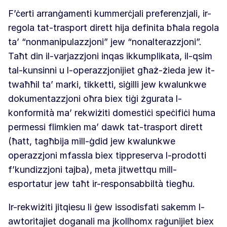
F’ċerti arranġamenti kummerċjali preferenzjali, ir-
regola tat-trasport dirett hija definita bħala regola
ta’ “nonmanipulazzjoni” jew “nonalterazzjoni”.
Taħt din il-varjazzjoni inqas ikkumplikata, il-qsim
tal-kunsinni u l-operazzjonijiet għaż-żieda jew it-
twaħħil ta’ marki, tikketti, siġilli jew kwalunkwe
dokumentazzjoni oħra biex tiġi żgurata l-
konformità ma’ rekwiżiti domestiċi speċifiċi huma
permessi flimkien ma’ dawk tat-trasport dirett
(ħatt, tagħbija mill-ġdid jew kwalunkwe
operazzjoni mfassla biex tippreserva l-prodotti
f’kundizzjoni tajba), meta jitwettqu mill-
esportatur jew taħt ir-responsabbiltà tiegħu.
Ir-rekwiżiti jitqiesu li ġew issodisfati sakemm l-
awtoritajiet doganali ma jkollhomx raġunijiet biex