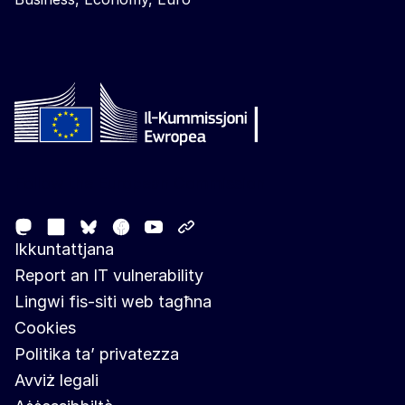
Follow the European Commission
Mastodon
LinkedIn
Facebook
Youtube
Other networks
Bluesky
Ikkuntattjana
Report an IT vulnerability
Lingwi fis-siti web tagħna
Cookies
Politika ta’ privatezza
Avviż legali