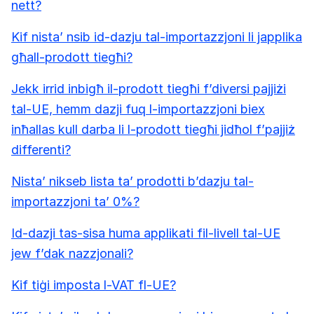
nett?
Kif nista’ nsib id-dazju tal-importazzjoni li japplika
għall-prodott tiegħi?
Jekk irrid inbigħ il-prodott tiegħi f’diversi pajjiżi
tal-UE, hemm dazji fuq l-importazzjoni biex
inħallas kull darba li l-prodott tiegħi jidħol f’pajjiż
differenti?
Nista’ nikseb lista ta’ prodotti b’dazju tal-
importazzjoni ta’ 0%?
Id-dazji tas-sisa huma applikati fil-livell tal-UE
jew f’dak nazzjonali?
Kif tiġi imposta l-VAT fl-UE?