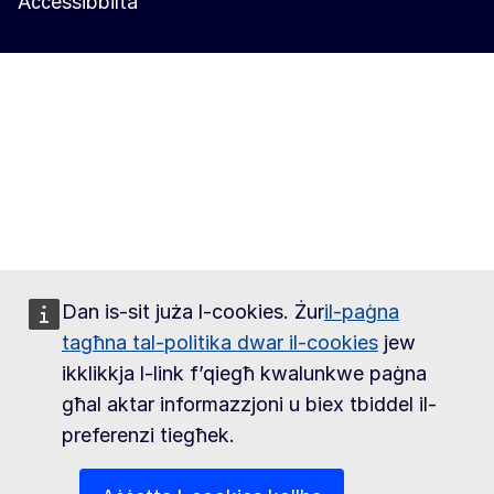
Aċċessibbiltà
Dan is-sit juża l-cookies. Żur
il-paġna
tagħna tal-politika dwar il-cookies
jew
ikklikkja l-link f’qiegħ kwalunkwe paġna
għal aktar informazzjoni u biex tbiddel il-
preferenzi tiegħek.