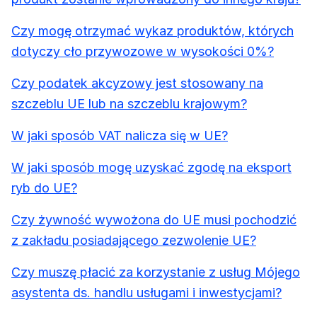
Czy mogę otrzymać wykaz produktów, których
dotyczy cło przywozowe w wysokości 0%?
Czy podatek akcyzowy jest stosowany na
szczeblu UE lub na szczeblu krajowym?
W jaki sposób VAT nalicza się w UE?
W jaki sposób mogę uzyskać zgodę na eksport
ryb do UE?
Czy żywność wywożona do UE musi pochodzić
z zakładu posiadającego zezwolenie UE?
Czy muszę płacić za korzystanie z usług Mójego
asystenta ds. handlu usługami i inwestycjami?