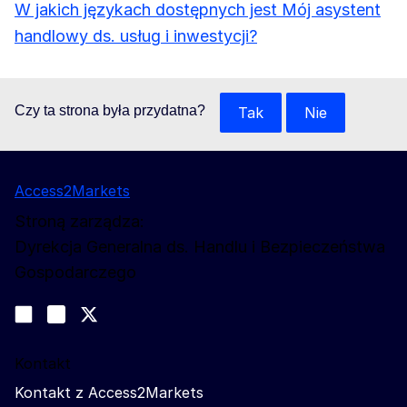
W jakich językach dostępnych jest Mój asystent
handlowy ds. usług i inwestycji?
Czy ta strona była przydatna?
Tak
Nie
Access2Markets
Stroną zarządza:
Dyrekcja Generalna ds. Handlu i Bezpieczeństwa
Gospodarczego
Obserwuj nas
Join us on LinkedIn
#EUtrade
Trade-Off podcast
Kontakt
Kontakt z Access2Markets