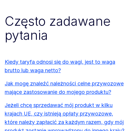
Często zadawane
pytania
Kiedy taryfa odnosi się do wagi, jest to waga
brutto lub waga netto?
Jak mogę znaleźć należności celne przywozowe
mające zastosowanie do mojego produktu?
Jeżeli chcę sprzedawać mój produkt w kilku
krajach UE, czy istnieją opłaty przywozowe,
które należy zapłacić za każdym razem, gdy mój
produkt zostanie wprowadzony do innego kraju?