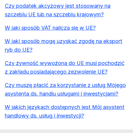
Czy podatek akcyzowy jest stosowany na
szczeblu UE lub na szczeblu krajowym?
W jaki sposób VAT nalicza się w UE?
W jaki sposób mogę uzyskać zgodę na eksport
ryb do UE?
Czy żywność wywożona do UE musi pochodzić
z zakładu posiadającego zezwolenie UE?
Czy muszę płacić za korzystanie z usług Mójego
asystenta ds. handlu usługami i inwestycjami?
W jakich językach dostępnych jest Mój asystent
handlowy ds. usług i inwestycji?