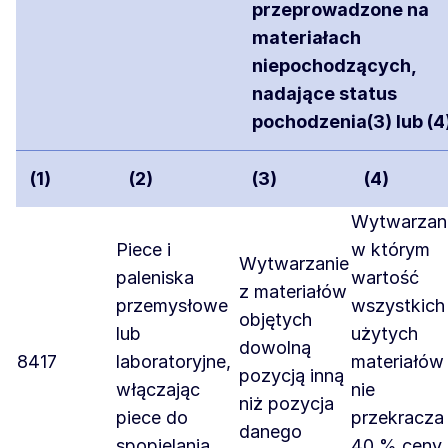
przeprowadzone na
materiałach
niepochodzących,
nadające status
pochodzenia(3) lub (4
(1)
(2)
(3)
(4)
Wytwarzani
Piece i
w którym
Wytwarzanie
paleniska
wartość
z materiałów
przemysłowe
wszystkich
objętych
lub
użytych
dowolną
8417
laboratoryjne,
materiałów
pozycją inną
włączając
nie
niż pozycja
piece do
przekracza
danego
spopielania,
40 % ceny