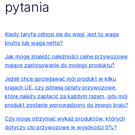
pytania
Kiedy taryfa odnosi się do wagi, jest to waga
brutto lub waga netto?
Jak mogę znaleźć należności celne przywozowe
mające zastosowanie do mojego produktu?
Jeżeli chcę sprzedawać mój produkt w kilku
krajach UE, czy istnieją opłaty przywozowe,
które należy zapłacić za każdym razem, gdy mój
produkt zostanie wprowadzony do innego kraju?
Czy mogę otrzymać wykaz produktów, których
dotyczy cło przywozowe w wysokości 0%?