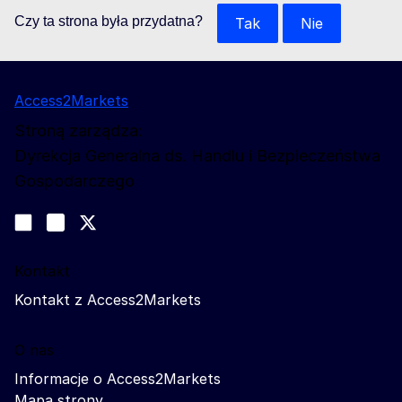
Czy ta strona była przydatna?
Tak
Nie
Access2Markets
Stroną zarządza:
Dyrekcja Generalna ds. Handlu i Bezpieczeństwa
Gospodarczego
Obserwuj nas
Join us on LinkedIn
#EUtrade
Trade-Off podcast
Kontakt
Kontakt z Access2Markets
O nas
Informacje o Access2Markets
Mapa strony