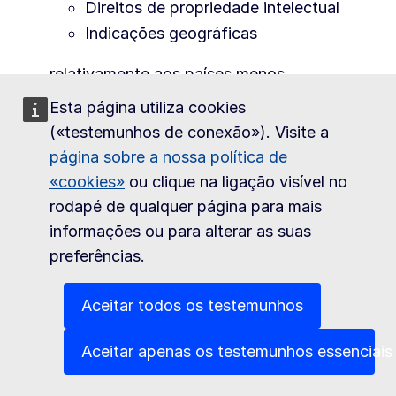
Direitos de propriedade intelectual
Indicações geográficas
relativamente aos países menos
desenvolvidos e aos países em
Esta página utiliza cookies
desenvolvimento
(«testemunhos de conexão»). Visite a
página sobre a nossa política de
Informações gerais
sobre os direitos de
«cookies»
ou clique na ligação visível no
propriedade intelectual e as indicações
rodapé de qualquer página para mais
geográficas
informações ou para alterar as suas
preferências.
Comércio de serviços
Aceitar todos os testemunhos
informações específicas
sobre o mercado de
serviços da UE
Aceitar apenas os testemunhos essenciais
informações gerais
sobre regras,
regulamentos e facilidades em matéria de