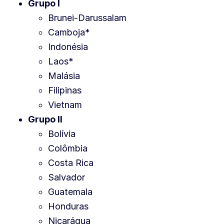
Grupo I
Brunei-Darussalam
Camboja*
Indonésia
Laos*
Malásia
Filipinas
Vietnam
Grupo II
Bolívia
Colômbia
Costa Rica
Salvador
Guatemala
Honduras
Nicarágua