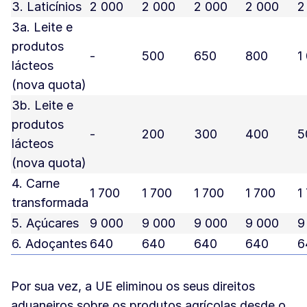
3. Laticínios
2 000
2 000
2 000
2 000
2
3a. Leite e
produtos
-
500
650
800
1
lácteos
(nova quota)
3b. Leite e
produtos
-
200
300
400
5
lácteos
(nova quota)
4. Carne
1 700
1 700
1 700
1 700
1
transformada
5. Açúcares
9 000
9 000
9 000
9 000
9
6. Adoçantes
640
640
640
640
6
Por sua vez, a UE eliminou os seus direitos
aduaneiros sobre os produtos agrícolas desde o