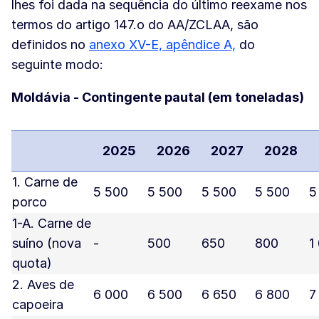
lhes foi dada na sequência do último reexame nos
termos do artigo 147.o do AA/ZCLAA, são
definidos no
anexo XV-E, apêndice A,
do
seguinte modo:
Moldávia - Contingente pautal (em toneladas)
2025
2026
2027
2028
1. Carne de
5 500
5 500
5 500
5 500
5
porco
1-A. Carne de
suíno (nova
-
500
650
800
1
quota)
2. Aves de
6 000
6 500
6 650
6 800
7
capoeira