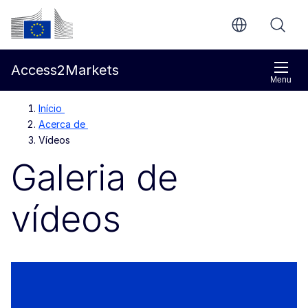
Ir para o conteúdo principal
Comissão Europeia
Access2Markets
Menu
Início
Acerca de
Vídeos
Galeria de
vídeos