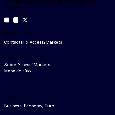
Direção-Geral do Comércio e da Segurança
Económica
Siga-nos
Join us on LinkedIn
#EUtrade
Trade-Off podcast
Contacte-nos
Contactar o Access2Markets
Quem somos
Sobre Access2Markets
Mapa do sítio
Related sites
Business, Economy, Euro