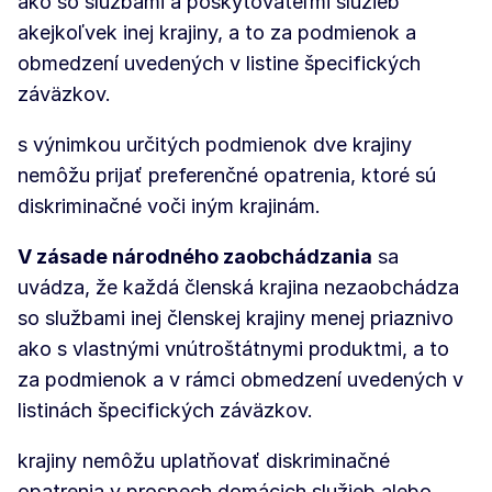
ako so službami a poskytovateľmi služieb
akejkoľvek inej krajiny, a to za podmienok a
obmedzení uvedených v listine špecifických
záväzkov.
s výnimkou určitých podmienok dve krajiny
nemôžu prijať preferenčné opatrenia, ktoré sú
diskriminačné voči iným krajinám.
V zásade národného zaobchádzania
sa
uvádza, že každá členská krajina nezaobchádza
so službami inej členskej krajiny menej priaznivo
ako s vlastnými vnútroštátnymi produktmi, a to
za podmienok a v rámci obmedzení uvedených v
listinách špecifických záväzkov.
krajiny nemôžu uplatňovať diskriminačné
opatrenia v prospech domácich služieb alebo