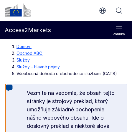
Prejsť na hlavný obsah
Európska komisia
Access2Markets
Ponuka
Domov
Obchod ABC
Služby
Služby – hlavné pojmy
Všeobecná dohoda o obchode so službami (GATS)
Vezmite na vedomie, že obsah tejto
stránky je strojový preklad, ktorý
umožňuje základné pochopenie
nášho webového obsahu. Ide o
doslovný preklad a niektoré slová