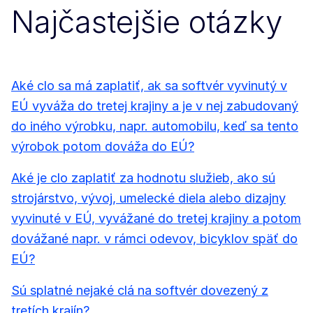
Najčastejšie otázky
Aké clo sa má zaplatiť, ak sa softvér vyvinutý v
EÚ vyváža do tretej krajiny a je v nej zabudovaný
do iného výrobku, napr. automobilu, keď sa tento
výrobok potom dováža do EÚ?
Aké je clo zaplatiť za hodnotu služieb, ako sú
strojárstvo, vývoj, umelecké diela alebo dizajny
vyvinuté v EÚ, vyvážané do tretej krajiny a potom
dovážané napr. v rámci odevov, bicyklov späť do
EÚ?
Sú splatné nejaké clá na softvér dovezený z
tretích krajín?