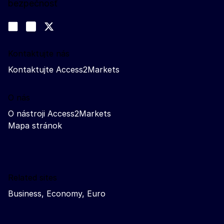
bezpečnosť
Sledujte nás
Join us on LinkedIn
#EUtrade
Trade-Off podcast
Kontaktujte nás
Kontaktujte Access2Markets
O nás
O nástroji Access2Markets
Mapa stránok
Related sites
Business, Economy, Euro