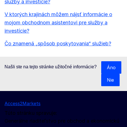
služby a investície?
V ktorých krajinách môžem nájsť informácie o
mojom obchodnom asistentovi pre služby a
investície?
Čo znamená „spôsob poskytovania“ služieb?
Našli ste na tejto stránke užitočné informácie?
Áno
Nie
Access2Markets
Túto stránku spravuje:
Generálne riaditeľstvo pre obchod a ekonomickú