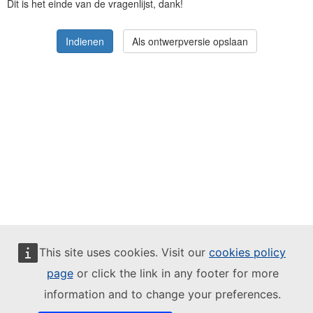
Dit is het einde van de vragenlijst, dank!
Vul dit veld niet in!
Indienen
This site uses cookies. Visit our
cookies policy
page
or click the link in any footer for more
Intellectueel eigendom:
EUSurvey is ontwikkeld door DG DIGIT en
gefinancierd door ISA,
ISA²
en het
programma Digital Europe
(DIGITAL).
information and to change your preferences.
Het is volledig open source en verschijnt onder de
EUPL
-licentie. U kunt de