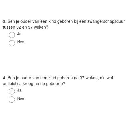
V
3. Ben je ouder van een kind geboren bij een zwangerschapsduur
r
tussen 32 en 37 weken?
a
Antwoord
Ja
a
Antwoord
Nee
g
V
4. Ben je ouder van een kind geboren na 37 weken, die wel
r
antibiotica kreeg na de geboorte?
a
Antwoord
Ja
a
Antwoord
Nee
g