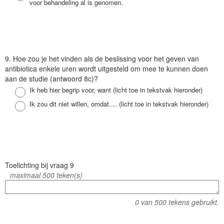
voor behandeling al is genomen.
V
9. Hoe zou je het vinden als de beslissing voor het geven van
r
antibiotica enkele uren wordt uitgesteld om mee te kunnen doen
a
aan de studie (antwoord 8c)?
a
Antwoord
Ik heb hier begrip voor, want (licht toe in tekstvak hieronder)
g
Antwoord
Ik zou dit niet willen, omdat.... (licht toe in tekstvak hieronder)
V
Toelichting bij vraag 9
r
maximaal 500 teken(s)
a
a
0
van 500 tekens gebruikt.
g