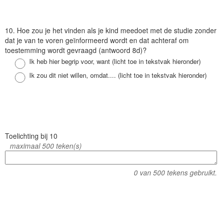
V
10. Hoe zou je het vinden als je kind meedoet met de studie zonder
r
dat je van te voren geïnformeerd wordt en dat achteraf om
a
toestemming wordt gevraagd (antwoord 8d)?
a
Antwoord
Ik heb hier begrip voor, want (licht toe in tekstvak hieronder)
g
Antwoord
Ik zou dit niet willen, omdat.... (licht toe in tekstvak hieronder)
V
Toelichting bij 10
r
maximaal 500 teken(s)
a
a
0
van 500 tekens gebruikt.
g