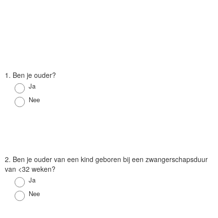
V
1. Ben je ouder?
r
Antwoord
Ja
a
Antwoord
Nee
a
g
V
2. Ben je ouder van een kind geboren bij een zwangerschapsduur
r
van <32 weken?
a
Antwoord
Ja
a
Antwoord
Nee
g