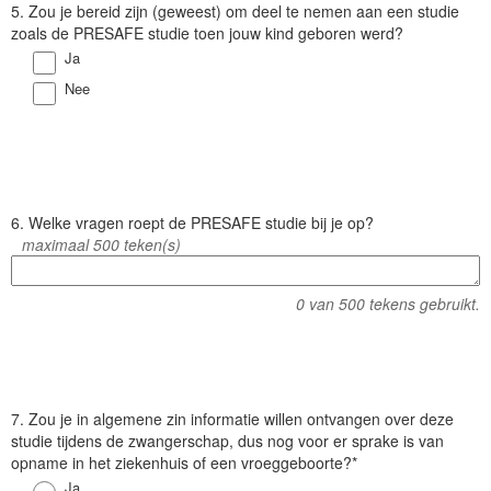
V
5. Zou je bereid zijn (geweest) om deel te nemen aan een studie
r
zoals de PRESAFE studie toen jouw kind geboren werd?
a
Antwoord
Ja
a
Antwoord
Nee
g
V
6. Welke vragen roept de PRESAFE studie bij je op?
r
maximaal 500 teken(s)
a
a
0
van 500 tekens gebruikt.
g
V
7. Zou je in algemene zin informatie willen ontvangen over deze
r
studie tijdens de zwangerschap, dus nog voor er sprake is van
a
opname in het ziekenhuis of een vroeggeboorte?*
a
Antwoord
Ja