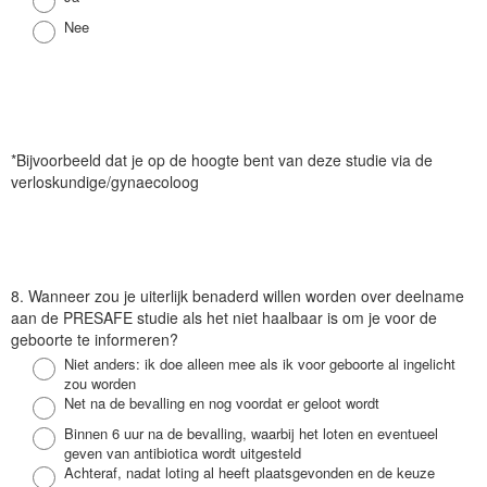
g
Antwoord
Nee
*Bijvoorbeeld dat je op de hoogte bent van deze studie via de
verloskundige/gynaecoloog
V
8. Wanneer zou je uiterlijk benaderd willen worden over deelname
r
aan de PRESAFE studie als het niet haalbaar is om je voor de
a
geboorte te informeren?
a
Antwoord
Niet anders: ik doe alleen mee als ik voor geboorte al ingelicht
g
zou worden
Antwoord
Net na de bevalling en nog voordat er geloot wordt
Antwoord
Binnen 6 uur na de bevalling, waarbij het loten en eventueel
geven van antibiotica wordt uitgesteld
Antwoord
Achteraf, nadat loting al heeft plaatsgevonden en de keuze