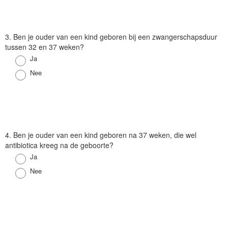
V
3. Ben je ouder van een kind geboren bij een zwangerschapsduur
r
tussen 32 en 37 weken?
a
Antwoord
Ja
a
Antwoord
Nee
g
V
4. Ben je ouder van een kind geboren na 37 weken, die wel
r
antibiotica kreeg na de geboorte?
a
Antwoord
Ja
a
Antwoord
Nee
g