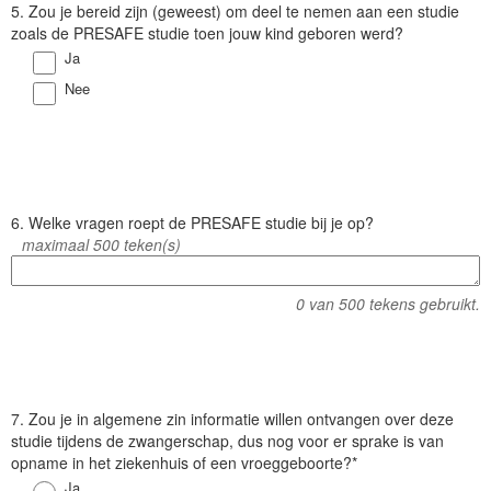
V
5. Zou je bereid zijn (geweest) om deel te nemen aan een studie
r
zoals de PRESAFE studie toen jouw kind geboren werd?
a
Antwoord
Ja
a
Antwoord
Nee
g
V
6. Welke vragen roept de PRESAFE studie bij je op?
r
maximaal 500 teken(s)
a
a
0
van 500 tekens gebruikt.
g
V
7. Zou je in algemene zin informatie willen ontvangen over deze
r
studie tijdens de zwangerschap, dus nog voor er sprake is van
a
opname in het ziekenhuis of een vroeggeboorte?*
a
Antwoord
Ja