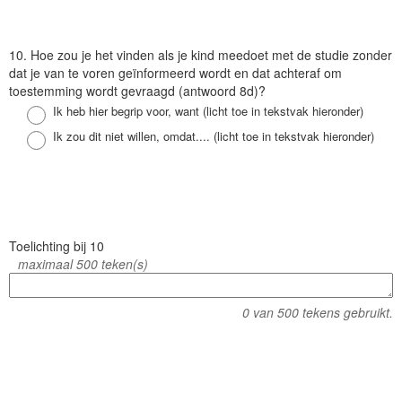
V
10. Hoe zou je het vinden als je kind meedoet met de studie zonder
r
dat je van te voren geïnformeerd wordt en dat achteraf om
a
toestemming wordt gevraagd (antwoord 8d)?
a
Antwoord
Ik heb hier begrip voor, want (licht toe in tekstvak hieronder)
g
Antwoord
Ik zou dit niet willen, omdat.... (licht toe in tekstvak hieronder)
V
Toelichting bij 10
r
maximaal 500 teken(s)
a
a
0
van 500 tekens gebruikt.
g