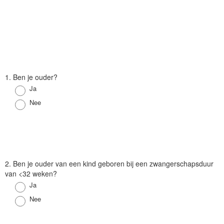
V
1. Ben je ouder?
r
Antwoord
Ja
a
Antwoord
Nee
a
g
V
2. Ben je ouder van een kind geboren bij een zwangerschapsduur
r
van <32 weken?
a
Antwoord
Ja
a
Antwoord
Nee
g