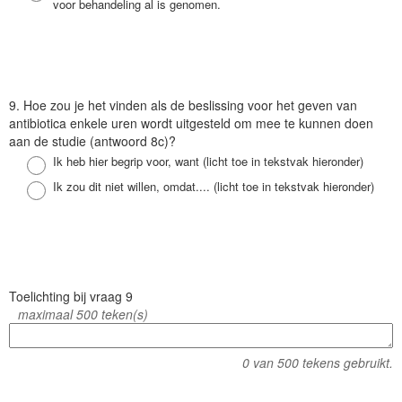
voor behandeling al is genomen.
V
9. Hoe zou je het vinden als de beslissing voor het geven van
r
antibiotica enkele uren wordt uitgesteld om mee te kunnen doen
a
aan de studie (antwoord 8c)?
a
Antwoord
Ik heb hier begrip voor, want (licht toe in tekstvak hieronder)
g
Antwoord
Ik zou dit niet willen, omdat.... (licht toe in tekstvak hieronder)
V
Toelichting bij vraag 9
r
maximaal 500 teken(s)
a
a
0
van 500 tekens gebruikt.
g