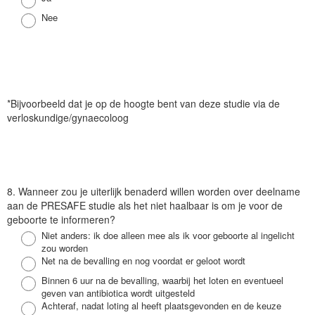
g
Antwoord
Nee
*Bijvoorbeeld dat je op de hoogte bent van deze studie via de
verloskundige/gynaecoloog
V
8. Wanneer zou je uiterlijk benaderd willen worden over deelname
r
aan de PRESAFE studie als het niet haalbaar is om je voor de
a
geboorte te informeren?
a
Antwoord
Niet anders: ik doe alleen mee als ik voor geboorte al ingelicht
g
zou worden
Antwoord
Net na de bevalling en nog voordat er geloot wordt
Antwoord
Binnen 6 uur na de bevalling, waarbij het loten en eventueel
geven van antibiotica wordt uitgesteld
Antwoord
Achteraf, nadat loting al heeft plaatsgevonden en de keuze