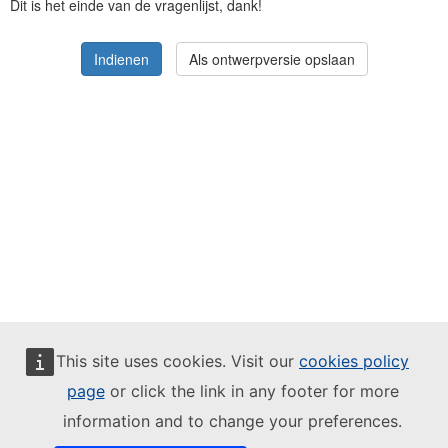
Dit is het einde van de vragenlijst, dank!
Vul dit veld niet in!
Indienen
This site uses cookies. Visit our
cookies policy
page
or click the link in any footer for more
Intellectueel eigendom:
EUSurvey is ontwikkeld door DG DIGIT en
gefinancierd door ISA,
ISA²
en het
programma Digital Europe
(DIGITAL).
information and to change your preferences.
Het is volledig open source en verschijnt onder de
EUPL
-licentie. U kunt de