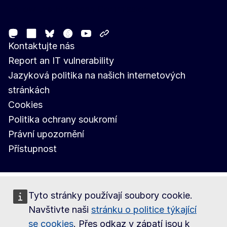
Follow the European Commission
Mastodon
LinkedIn
Facebook
Youtube
Other networks
Bluesky
Kontaktujte nás
Report an IT vulnerability
Jazyková politika na našich internetových
stránkách
Cookies
Politika ochrany soukromí
Právní upozornění
Přístupnost
Tyto stránky používají soubory cookie.
Navštivte naši
stránku o politice týkající
se cookies
. Přes odkaz v zápatí jsou k