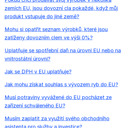
zemích EU, jsou dovozní cla pokaždé, když můj
produkt vstupuje do jiné země?
Mohu si opatřit seznam výrobků, které jsou
zatíženy dovozním clem ve výši 0%?
Uplatňuje se spotřební daň na úrovni EU nebo na
vnitrostátní úrovni?
Jak se DPH v EU uplatňuje?
Jak mohu získat souhlas s vývozem ryb do EU?
Musí potraviny vyvážené do EU pocházet ze
zařízení schváleného EU?
Musím zaplatit za využití svého obchodního
asistenta pro služby a investice?