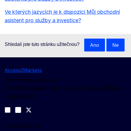
Ve kterých jazycích je k dispozici Můj obchodní
asistent pro služby a investice?
Shledali jste tuto stránku užitečnou?
Ano
Ne
Access2Markets
Tyto stránky spravuje:
Generální ředitelství pro obchod a hospodářskou
bezpečnost
Sledujte nás na sociálních sítích
Join us on LinkedIn
#EUtrade
Trade-Off podcast
Kontaktujte nás