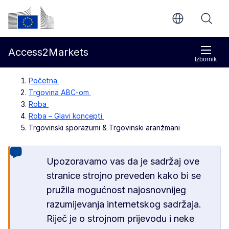
Prijeđi na glavni sadržaj
Europska komisija
Access2Markets
Izbornik
Početna
Trgovina ABC-om
Roba
Roba – Glavi koncepti
Trgovinski sporazumi & Trgovinski aranžmani
Upozoravamo vas da je sadržaj ove
stranice strojno preveden kako bi se
pružila mogućnost najosnovnijeg
razumijevanja internetskog sadržaja.
Riječ je o strojnom prijevodu i neke