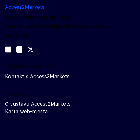
Access2Markets
Ovim stranicama upravlja:
Glavna uprava za trgovinu i gospodarsku
sigurnost
Pratite nas
Join us on LinkedIn
#EUtrade
Trade-Off podcast
Obratite nam se na
Kontakt s Access2Markets
O nama
O sustavu Access2Markets
Karta web-mjesta