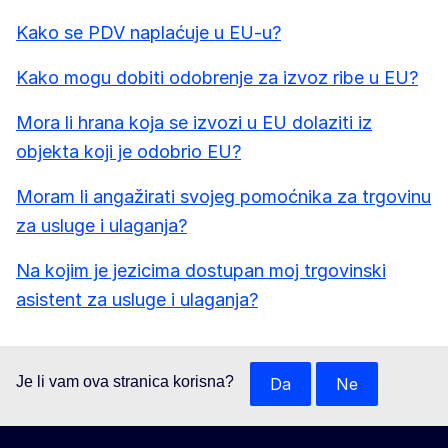
Kako se PDV naplaćuje u EU-u?
Kako mogu dobiti odobrenje za izvoz ribe u EU?
Mora li hrana koja se izvozi u EU dolaziti iz
objekta koji je odobrio EU?
Moram li angažirati svojeg pomoćnika za trgovinu
za usluge i ulaganja?
Na kojim je jezicima dostupan moj trgovinski
asistent za usluge i ulaganja?
Je li vam ova stranica korisna?
Da
Ne