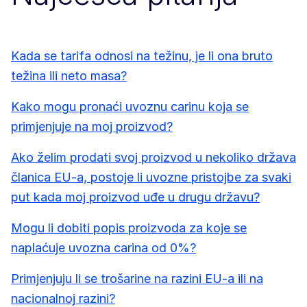
Kada se tarifa odnosi na težinu, je li ona bruto
težina ili neto masa?
Kako mogu pronaći uvoznu carinu koja se
primjenjuje na moj proizvod?
Ako želim prodati svoj proizvod u nekoliko država
članica EU-a, postoje li uvozne pristojbe za svaki
put kada moj proizvod uđe u drugu državu?
Mogu li dobiti popis proizvoda za koje se
naplaćuje uvozna carina od 0%?
Primjenjuju li se trošarine na razini EU-a ili na
nacionalnoj razini?