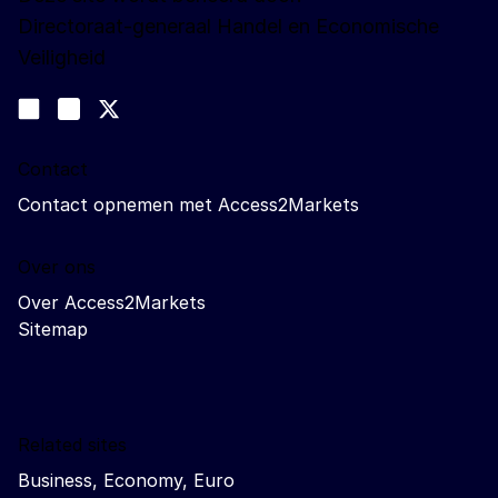
Directoraat-generaal Handel en Economische
Veiligheid
Volg ons
Join us on LinkedIn
#EUtrade
Trade-Off podcast
Contact
Contact opnemen met Access2Markets
Over ons
Over Access2Markets
Sitemap
Related sites
Business, Economy, Euro