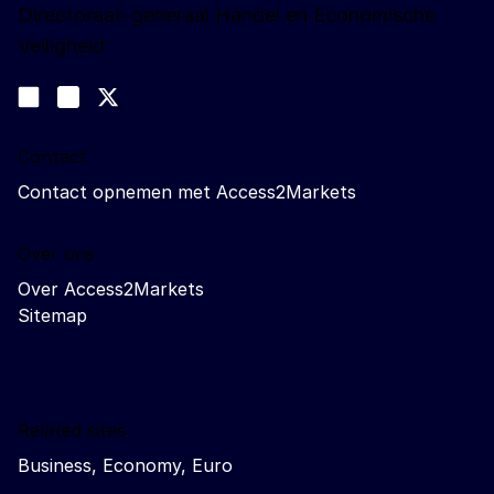
Directoraat-generaal Handel en Economische
Veiligheid
Volg ons
Join us on LinkedIn
#EUtrade
Trade-Off podcast
Contact
Contact opnemen met Access2Markets
Over ons
Over Access2Markets
Sitemap
Related sites
Business, Economy, Euro