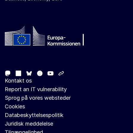
Follow the European Commission
Mastodon
LinkedIn
Facebook
Youtube
Other networks
Bluesky
Kontakt os
Report an IT vulnerability
Sprog på vores websteder
Cookies
Databeskyttelsespolitik
Juridisk meddelelse
Tilgængelighed