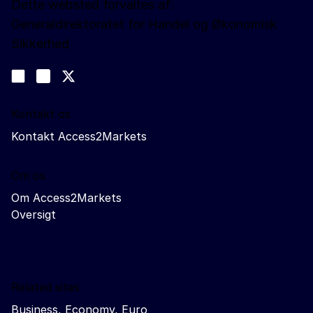
Dette websted forvaltes af:
Generaldirektoratet for Handel og Økonomisk
Sikkerhed
Følg os
Join us on LinkedIn
#EUtrade
Trade-Off podcast
Kontakt os
Kontakt Access2Markets
Om os
Om Access2Markets
Oversigt
Related sites
Business, Economy, Euro