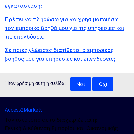
εγκατάσταση;
Πρέπει να πληρώσω για να χρησιμοποιήσω
τον εμπορικό βοηθό μου για τις υπηρεσίες και
τις επενδύσεις;
Σε ποιες γλώσσες διατίθεται ο εμπορικός
βοηθός μου για υπηρεσίες και επενδύσεις;
Ήταν χρήσιμη αυτή η σελίδα;
Ναι
Όχι
Access2Markets
Τον ιστότοπο αυτό διαχειρίζεται η:
Γενική Διεύθυνση Εμπορίου και Οικονομικής