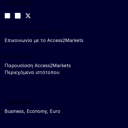
Ασφάλειας
Ακολουθήστε μας
Join us on LinkedIn
#EUtrade
Trade-Off podcast
Επικοινωνήστε μαζί μας
Επικοινωνία με το Access2Markets
Ποιοι είμαστε
Παρουσίαση Access2Markets
Περιεχόμενα ιστότοπου
Related sites
Business, Economy, Euro