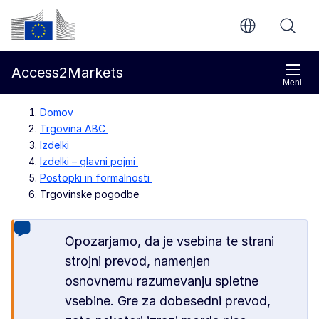
Preskoči na glavno vsebino
Evropska komisija
Access2Markets
Meni
Domov
Trgovina ABC
Izdelki
Izdelki – glavni pojmi
Postopki in formalnosti
Trgovinske pogodbe
Opozarjamo, da je vsebina te strani
strojni prevod, namenjen
osnovnemu razumevanju spletne
vsebine. Gre za dobesedni prevod,