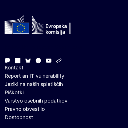
Follow the European Commission
Mastodon
LinkedIn
Facebook
Youtube
Other networks
Bluesky
Kontakt
Report an IT vulnerability
Jeziki na naših spletiščih
Piškotki
Varstvo osebnih podatkov
Pravno obvestilo
Dostopnost