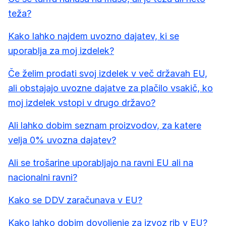
teža?
Kako lahko najdem uvozno dajatev, ki se
uporablja za moj izdelek?
Če želim prodati svoj izdelek v več državah EU,
ali obstajajo uvozne dajatve za plačilo vsakič, ko
moj izdelek vstopi v drugo državo?
Ali lahko dobim seznam proizvodov, za katere
velja 0% uvozna dajatev?
Ali se trošarine uporabljajo na ravni EU ali na
nacionalni ravni?
Kako se DDV zaračunava v EU?
Kako lahko dobim dovoljenje za izvoz rib v EU?