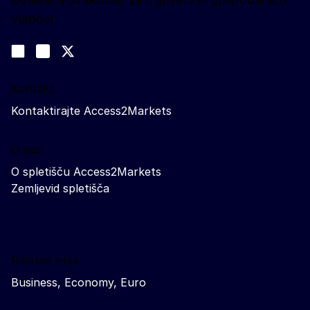
varnost
Spremljajte nas
Join us on LinkedIn
#EUtrade
Trade-Off podcast
Kontakt
Kontaktirajte Access2Markets
O nas
O spletišču Access2Markets
Zemljevid spletišča
Related sites
Business, Economy, Euro