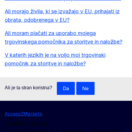
Ali morajo živila, ki se izvažajo v EU, prihajati iz
obrata, odobrenega v EU?
Ali moram plačati za uporabo mojega
trgovinskega pomočnika za storitve in naložbe?
V katerih jezikih je na voljo moj trgovinski
pomočnik za storitve in naložbe?
Ali je ta stran koristna?
Da
Ne
Access2Markets
Spletišče upravlja:
Generalni direktorat za trgovino in gospodarsko