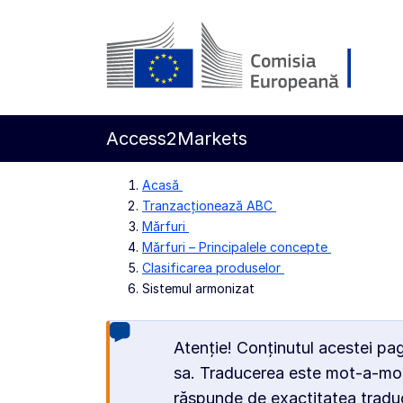
Accesați conținutul principal
Comisia Europeană
Access2Markets
Acasă
Tranzacționează ABC
Mărfuri
Mărfuri – Principalele concepte
Clasificarea produselor
Sistemul armonizat
Atenție! Conținutul acestei pa
sa. Traducerea este mot-a-mot
răspunde de exactitatea traduce