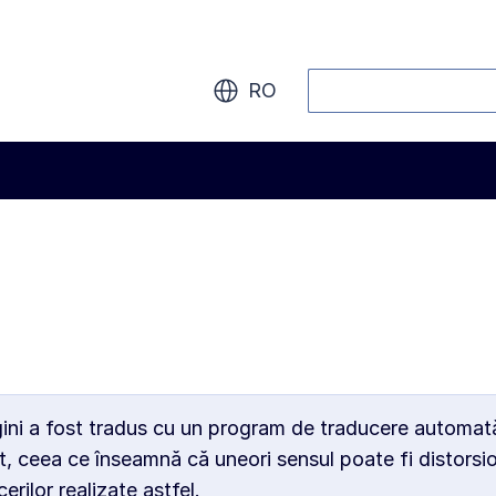
Căutați
RO
gini a fost tradus cu un program de traducere automată,
, ceea ce înseamnă că uneori sensul poate fi distors
rilor realizate astfel.