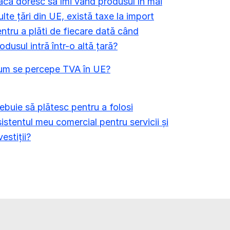
că doresc să îmi vând produsul în mai
lte țări din UE, există taxe la import
ntru a plăti de fiecare dată când
odusul intră într-o altă țară?
um se percepe TVA în UE?
ebuie să plătesc pentru a folosi
istentul meu comercial pentru servicii și
vestiții?