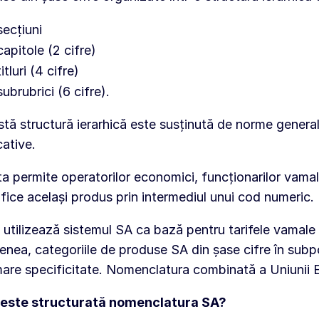
secțiuni
capitole (2 cifre)
titluri (4 cifre)
subrubrici (6 cifre).
tă structură ierarhică este susținută de norme general
icative.
a permite operatorilor economici, funcționarilor vamali ș
ifice același produs prin intermediul unui cod numeric.
e utilizează sistemul SA ca bază pentru tarifele vamale 
nea, categoriile de produse SA din șase cifre în subpo
are specificitate. Nomenclatura combinată a Uniunii E
este structurată nomenclatura SA?