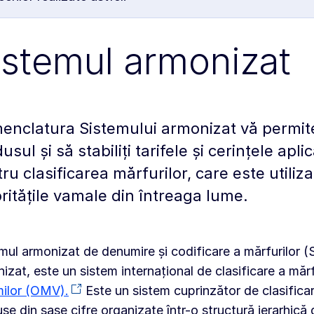
istemul armonizat
nclatura Sistemului armonizat vă permite s
usul și să stabiliți tarifele și cerințele apl
ru clasificarea mărfurilor, care este utili
ritățile vamale din întreaga lume.
mul armonizat de denumire și codificare a mărfurilor (
izat, este un sistem internațional de clasificare a măr
ilor (OMV).
Este un sistem cuprinzător de clasifica
se din șase cifre organizate într-o structură ierarhică 