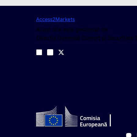
Access2Markets
Acest site este gestionat de:
Direcția Generală Comerț și Securitate
Urmăriți-ne
Join us on LinkedIn
#EUtrade
Trade-Off podcast
Ma
Follow the European Commission