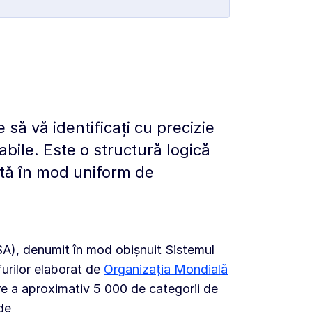
ă vă identificați cu precizie
icabile. Este o structură logică
zată în mod uniform de
SA), denumit în mod obișnuit Sistemul
furilor elaborat de
Organizația Mondială
re a aproximativ 5 000 de categorii de
de