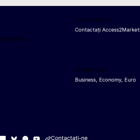
Contactați-ne
Contactați Access2Market
 Economică
Related sites
Business, Economy, Euro
Contactați-ne
stodon
LinkedIn
Facebook
Youtube
Other networks