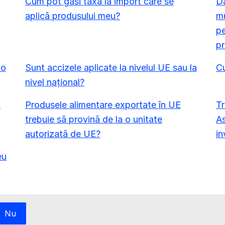
Cum pot găsi taxa la import care se
Da
aplică produsului meu?
mu
pe
pr
 o
Sunt accizele aplicate la nivelul UE sau la
C
nivel național?
a
Produsele alimentare exportate în UE
Tr
trebuie să provină de la o unitate
As
autorizată de UE?
in
eu
Nu