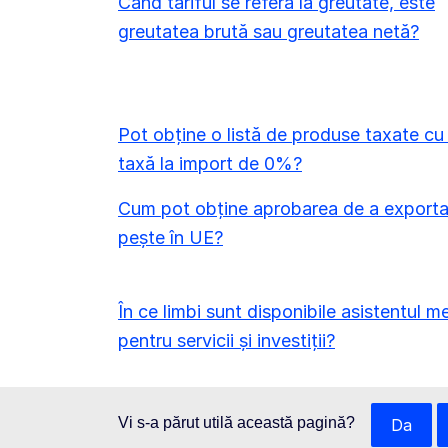
Când tariful se referă la greutate, este
greutatea brută sau greutatea netă?
Pot obține o listă de produse taxate cu
taxă la import de 0%?
Cum pot obține aprobarea de a export
pește în UE?
În ce limbi sunt disponibile asistentul m
pentru servicii și investiții?
Vi s-a părut utilă această pagină?
Da