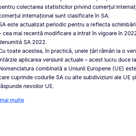
pentru colectarea statisticilor privind comerțul interna
comerțul internațional sunt clasificate în SA.
SA este actualizat periodic pentru a reflecta schimbări
– cea mai recentă modificare a intrat în vigoare în 2022
denumită SA 2022.
Cu toate acestea, în practică, unele țări rămân la o ver
întârzie aplicarea versiunii actuale – acest lucru duce 
Nomenclatura combinată a Uniunii Europene (UE) este u
care cuprinde codurile SA cu alte subdiviziuni ale UE și
răspunde nevoilor UE.
i mai multe