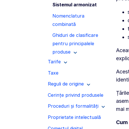
Sistemul armonizat
Nomenclatura
combinată
Ghiduri de clasificare
pentru principalele
Aceas
produse
expl
Tarife
Acest
Taxe
ident
Reguli de origine
Țăril
Cerințe privind produsele
aseme
Proceduri și formalități
mai m
Proprietate intelectuală
Cum 
Comerțul digital