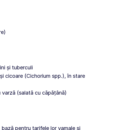
fre)
i și tuberculi
i cicoare (Cichorium spp.), în stare
u varză (salată cu căpățână)
a bază pentru tarifele lor vamale și