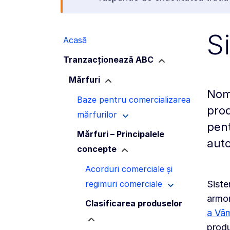
S
Acasă
Tranzacționează ABC
Mărfuri
Nome
Baze pentru comercializarea
prod
mărfurilor
pent
Mărfuri – Principalele
auto
concepte
Acorduri comerciale și
regimuri comerciale
Siste
armon
Clasificarea produselor
a Văm
produ