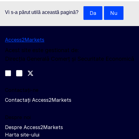
Vi s-a părut utilă această pagină?
Da
Nu
Access2Markets
Acest site este gestionat de:
Direcția Generală Comerț și Securitate Economică
Urmăriți-ne
Join us on LinkedIn
#EUtrade
Trade-Off podcast
Contactați-ne
Contactați Access2Markets
Despre noi
Despre Access2Markets
Harta site-ului