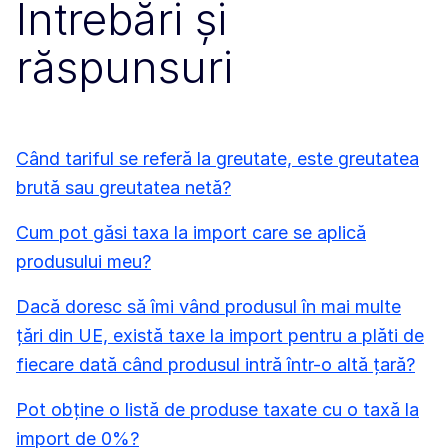
Întrebări și
răspunsuri
Când tariful se referă la greutate, este greutatea
brută sau greutatea netă?
Cum pot găsi taxa la import care se aplică
produsului meu?
Dacă doresc să îmi vând produsul în mai multe
țări din UE, există taxe la import pentru a plăti de
fiecare dată când produsul intră într-o altă țară?
Pot obține o listă de produse taxate cu o taxă la
import de 0%?