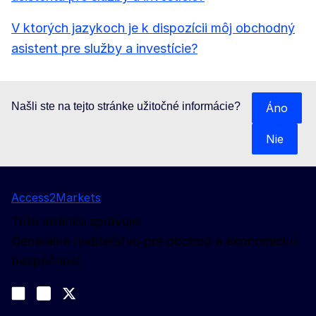
V ktorých jazykoch je k dispozícii môj obchodný
asistent pre služby a investície?
Našli ste na tejto stránke užitočné informácie?
Áno
Nie
Access2Markets
Túto stránku spravuje:
Generálne riaditeľstvo pre obchod a ekonomickú
bezpečnosť
Sledujte nás
Join us on LinkedIn
#EUtrade
Trade-Off podcast