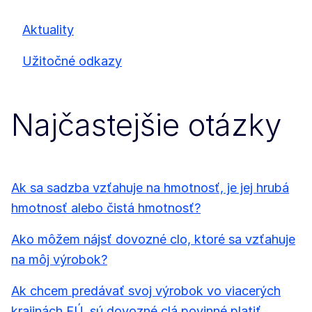
Aktuality
Užitočné odkazy
Najčastejšie otázky
Ak sa sadzba vzťahuje na hmotnosť, je jej hrubá
hmotnosť alebo čistá hmotnosť?
Ako môžem nájsť dovozné clo, ktoré sa vzťahuje
na môj výrobok?
Ak chcem predávať svoj výrobok vo viacerých
krajinách EÚ, sú dovozné clá povinné platiť