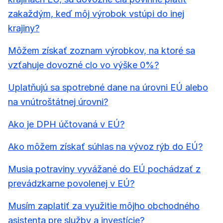
zakaždým, keď môj výrobok vstúpi do inej
krajiny?
Môžem získať zoznam výrobkov, na ktoré sa
vzťahuje dovozné clo vo výške 0%?
Uplatňujú sa spotrebné dane na úrovni EÚ alebo
na vnútroštátnej úrovni?
Ako je DPH účtovaná v EÚ?
Ako môžem získať súhlas na vývoz rýb do EÚ?
Musia potraviny vyvážané do EÚ pochádzať z
prevádzkarne povolenej v EÚ?
Musím zaplatiť za využitie môjho obchodného
asistenta pre služby a investície?