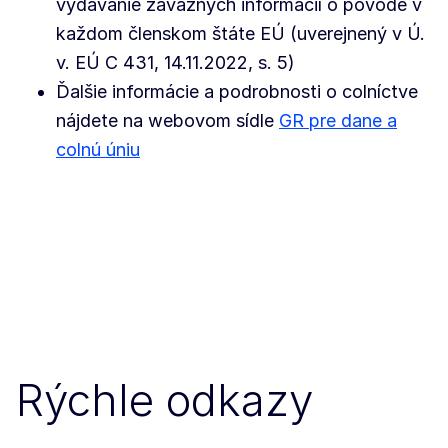
vydávanie záväzných informácií o pôvode v
každom členskom štáte EÚ (uverejnený v Ú.
v. EÚ C 431, 14.11.2022, s. 5)
Ďalšie informácie a podrobnosti o colníctve
nájdete na webovom sídle
GR pre dane a
colnú úniu
Rýchle odkazy