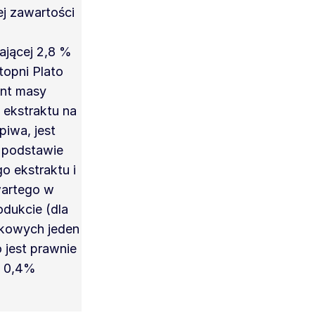
j zawartości
ającej 2,8 %
topni Plato
ent masy
 ekstraktu na
iwa, jest
 podstawie
o ekstraktu i
wartego w
dukcie (dla
kowych jeden
o jest prawnie
 0,4%