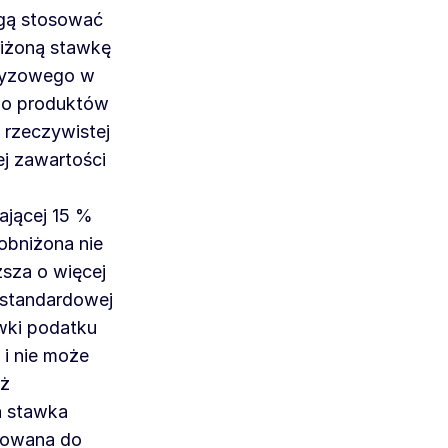
gą stosować
niżoną stawkę
cyzowego w
 do produktów
 rzeczywistej
j zawartości
ającej 15 %
obniżona nie
sza o więcej
 standardowej
wki podatku
i nie może
iż
 stawka
sowana do