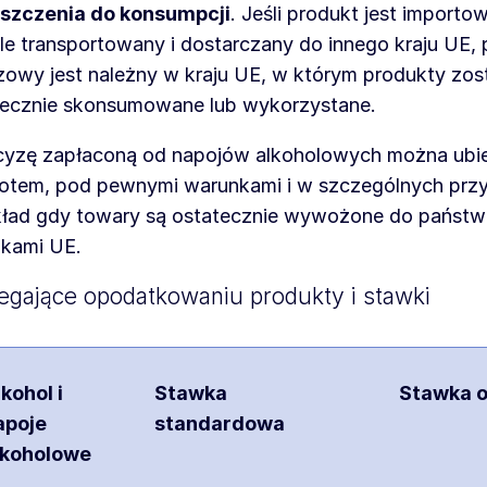
szczenia do konsumpcji
. Jeśli produkt jest importo
le transportowany i dostarczany do innego kraju UE,
owy jest należny w kraju UE, w którym produkty zos
tecznie skonsumowane lub wykorzystane.
cyzę zapłaconą od napojów alkoholowych można ubie
otem, pod pewnymi warunkami i w szczególnych prz
kład gdy towary są ostatecznie wywożone do państw
nkami UE.
egające opodatkowaniu produkty i stawki
lkohol i
Stawka
Stawka 
apoje
standardowa
lkoholowe