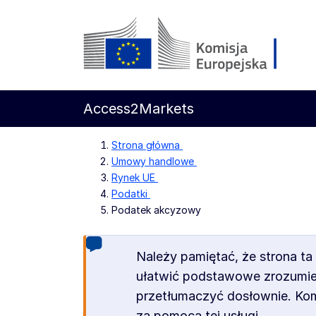
Przejdź do głównej treści
Komisja Europejska
Access2Markets
Strona główna
Umowy handlowe
Rynek UE
Podatki
Podatek akcyzowy
Należy pamiętać, że strona t
ułatwić podstawowe zrozumieni
przetłumaczyć dosłownie. Kom
za pomocą tej usługi.