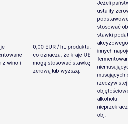
Jeżeli państ
ustaliły zero
podstawowe
stosować ob
stawki poda
akcyzowego 
je
0,00 EUR / hL produktu,
innych napo
entowane
co oznacza, że kraje UE
fermentowa
niż wino i
mogą stosować stawkę
niemusującyc
zerową lub wyższą.
musujących 
rzeczywistej
objętościow
alkoholu
nieprzekracz
obj.