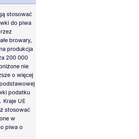
gą stosować
awki do piwa
rzez
ałe browary,
na produkcja
za 200 000
bniżone nie
sze o więcej
 podstawowej
wki podatku
 Kraje UE
ż stosować
żone w
do piwa o