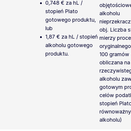
0,748 € za hL /
objętościowe
stopień Plato
alkoholu
gotowego produktu,
nieprzekracz
lub
obj. Liczba s
1,87 € za hL / stopień
mierzy proc
alkoholu gotowego
oryginalnego
produktu.
100 gramów p
obliczana na
rzeczywisteg
alkoholu za
gotowym pro
celów podat
stopień Plat
równoważny
alkoholu)