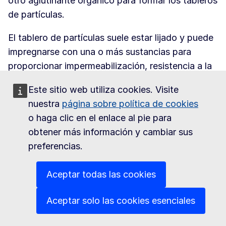
otro aglutinante orgánico para formar los tableros
de partículas.
El tablero de partículas suele estar lijado y puede
impregnarse con una o más sustancias para
proporcionar impermeabilización, resistencia a la
podredumbre, ataque con insectos, fuego o
Este sitio web utiliza cookies. Visite
propagación de llamas, productos químicos, etc.
nuestra
página sobre política de cookies
Los tableros de partículas extruidas pueden tener
o haga clic en el enlace al pie para
agujeros internos de extremo a extremo.
obtener más información y cambiar sus
Los tableros de partículas de madera chapada
preferencias.
con o sin perforaciones internas de extremo a
extremo
no
se clasifican en la partida 4410, Sino
Aceptar todas las cookies
en la partida 4412.
Aceptar solo las cookies esenciales
Los
tableros OSB
tienen su origen en los
llamados waferboard. Se diferencian de estos en