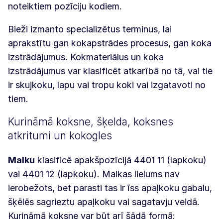
noteiktiem pozīciju kodiem.
Bieži izmanto specializētus terminus, lai
aprakstītu gan kokapstrādes procesus, gan koka
izstrādājumus. Kokmateriālus un koka
izstrādājumus var klasificēt atkarībā no tā, vai tie
ir skujkoku, lapu vai tropu koki vai izgatavoti no
tiem.
Kurināmā koksne, šķelda, koksnes
atkritumi un kokogles
Malku
klasificē apakšpozīcijā 4401 11 (lapkoku)
vai 4401 12 (lapkoku). Malkas lielums nav
ierobežots, bet parasti tas ir īss apaļkoku gabalu,
šķēlēs sagrieztu apaļkoku vai sagatavju veidā.
Kurināmā koksne var būt arī šādā formā: