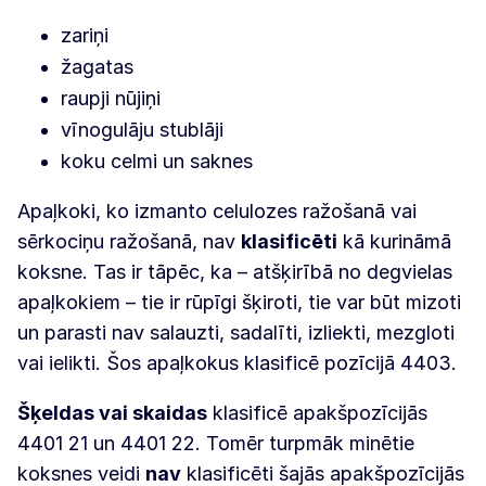
zariņi
žagatas
raupji nūjiņi
vīnogulāju stublāji
koku celmi un saknes
Apaļkoki, ko izmanto celulozes ražošanā vai
sērkociņu ražošanā, nav
klasificēti
kā kurināmā
koksne. Tas ir tāpēc, ka – atšķirībā no degvielas
apaļkokiem – tie ir rūpīgi šķiroti, tie var būt mizoti
un parasti nav salauzti, sadalīti, izliekti, mezgloti
vai ielikti. Šos apaļkokus klasificē pozīcijā 4403.
Šķeldas vai skaidas
klasificē apakšpozīcijās
4401 21 un 4401 22. Tomēr turpmāk minētie
koksnes veidi
nav
klasificēti šajās apakšpozīcijās