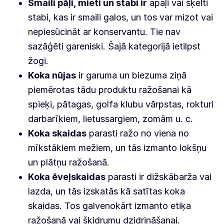
Smaili pāļi, mieti un stabi ir
apaļi vai šķelti
stabi, kas ir smaili galos, un tos var mizot vai
nepiesūcināt ar konservantu. Tie nav
sazāģēti gareniski. Šajā kategorijā ietilpst
žogi.
Koka nūjas
ir garuma un biezuma ziņā
piemērotas tādu produktu ražošanai kā
spieķi, pātagas, golfa klubu vārpstas, rokturi
darbarīkiem, lietussargiem, zomām u. c.
Koka skaidas
parasti ražo no viena no
mīkstākiem mežiem, un tās izmanto lokšņu
un plātņu ražošanā.
Koka ēveļskaidas
parasti ir dižskābarža vai
lazda, un tās izskatās kā satītas koka
skaidas. Tos galvenokārt izmanto etiķa
ražošanā vai šķidrumu dzidrināšanai.