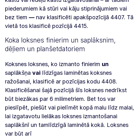
piederumiem kā stūri vai kāju stiprinājumiem vai
bez tiem
—
nav klasificēti apakšpozīcijā 4407. Tā
vietā tos klasificē pozīcijā 4415.
Koka loksnes finierim un saplāksnim,
dēļiem un planšetdatoriem
Koksnes loksnes, ko izmanto finierim
un
saplākšņa
vai
līdzīgas laminētas koksnes
ražošanai, klasificē ar pozīcijas kodu 4408.
Klasificēšanai šajā pozīcijā šīs loksnes nedrīkst
būt biezākas par 6 milimetriem. Bet tos var
pieslīpēt, piešūt vai pielīmēt kopā malu līdz malai,
lai izgatavotu lielākas loksnes izmantošanai
saplākšnī un tamlīdzīgā laminētā kokā. Loksnes
var būt arī