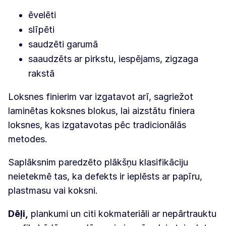
ēvelēti
slīpēti
saudzēti garumā
saaudzēts ar pirkstu, iespējams, zigzaga
rakstā
Loksnes finierim var izgatavot arī, sagriežot
laminētas koksnes blokus, lai aizstātu finiera
loksnes, kas izgatavotas pēc tradicionālās
metodes.
Saplāksnim paredzēto plākšņu klasifikāciju
neietekmē tas, ka defekts ir ieplēsts ar papīru,
plastmasu vai koksni.
Dēļi,
plankumi un citi kokmateriāli ar nepārtrauktu