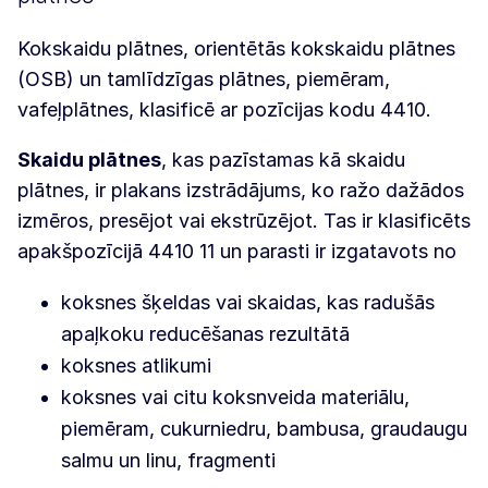
Kokskaidu plātnes, orientētās kokskaidu plātnes
(OSB) un tamlīdzīgas plātnes, piemēram,
vafeļplātnes, klasificē ar pozīcijas kodu 4410.
Skaidu plātnes
, kas pazīstamas kā skaidu
plātnes, ir plakans izstrādājums, ko ražo dažādos
izmēros, presējot vai ekstrūzējot. Tas ir klasificēts
apakšpozīcijā 4410 11 un parasti ir izgatavots no
koksnes šķeldas vai skaidas, kas radušās
apaļkoku reducēšanas rezultātā
koksnes atlikumi
koksnes vai citu koksnveida materiālu,
piemēram, cukurniedru, bambusa, graudaugu
salmu un linu, fragmenti