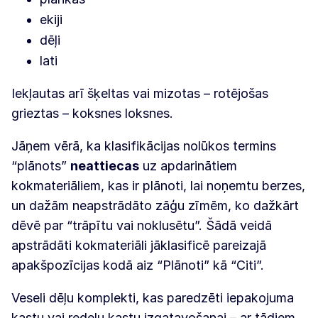
ekiji
dēļi
lati
Iekļautas arī šķeltas vai mizotas – rotējošas
grieztas – koksnes loksnes.
Jāņem vērā, ka klasifikācijas nolūkos termins
“plānots”
neattiecas
uz apdarinātiem
kokmateriāliem, kas ir plānoti, lai noņemtu berzes,
un dažām neapstrādāto zāģu zīmēm, ko dažkārt
dēvē par “trāpītu vai noklusētu”. Šādā veidā
apstrādāti kokmateriāli jāklasificē pareizajā
apakšpozīcijas kodā aiz “Plānoti” kā “Citi”.
Veseli dēļu komplekti, kas paredzēti iepakojuma
kastu vai redeļu kastu izgatavošanai – ar tādiem