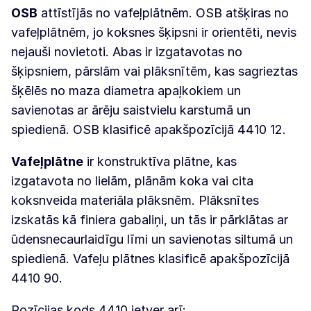
OSB
attīstījās no vafeļplātnēm. OSB atšķiras no
vafeļplātnēm, jo koksnes šķipsni ir orientēti, nevis
nejauši novietoti. Abas ir izgatavotas no
šķipsniem, pārslām vai plāksnītēm, kas sagrieztas
šķēlēs no maza diametra apaļkokiem un
savienotas ar ārēju saistvielu karstumā un
spiedienā. OSB klasificē apakšpozīcijā 4410 12.
Vafeļplātne
ir konstruktīva plātne, kas
izgatavota no lielām, plānām koka vai cita
koksnveida materiāla plāksnēm. Plāksnītes
izskatās kā finiera gabaliņi, un tās ir pārklātas ar
ūdensnecaurlaidīgu līmi un savienotas siltumā un
spiedienā. Vafeļu plātnes klasificē apakšpozīcijā
4410 90.
Pozīcijas kods 4410 ietver arī: