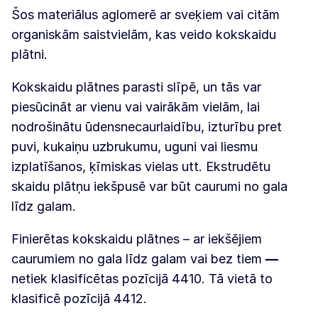
Šos materiālus aglomerē ar sveķiem vai citām
organiskām saistvielām, kas veido kokskaidu
plātni.
Kokskaidu plātnes parasti slīpē, un tās var
piesūcināt ar vienu vai vairākām vielām, lai
nodrošinātu ūdensnecaurlaidību, izturību pret
puvi, kukaiņu uzbrukumu, uguni vai liesmu
izplatīšanos, ķīmiskas vielas utt. Ekstrudētu
skaidu plātņu iekšpusē var būt caurumi no gala
līdz galam.
Finierētas kokskaidu plātnes – ar iekšējiem
caurumiem no gala līdz galam vai bez tiem
—
netiek klasificētas pozīcijā 4410. Tā vietā to
klasificē pozīcijā 4412.