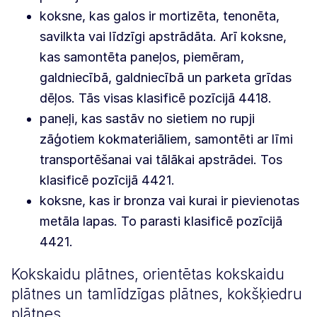
koksne, kas galos ir mortizēta, tenonēta,
savilkta vai līdzīgi apstrādāta. Arī koksne,
kas samontēta paneļos, piemēram,
galdniecībā, galdniecībā un parketa grīdas
dēļos. Tās visas klasificē pozīcijā 4418.
paneļi, kas sastāv no sietiem no rupji
zāģotiem kokmateriāliem, samontēti ar līmi
transportēšanai vai tālākai apstrādei. Tos
klasificē pozīcijā 4421.
koksne, kas ir bronza vai kurai ir pievienotas
metāla lapas. To parasti klasificē pozīcijā
4421.
Kokskaidu plātnes, orientētas kokskaidu
plātnes un tamlīdzīgas plātnes, kokšķiedru
plātnes