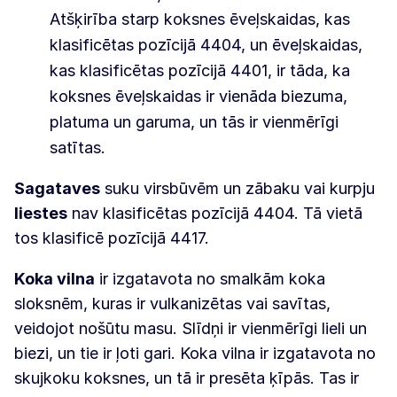
Atšķirība starp koksnes ēveļskaidas, kas
klasificētas pozīcijā 4404, un ēveļskaidas,
kas klasificētas pozīcijā 4401, ir tāda, ka
koksnes ēveļskaidas ir vienāda biezuma,
platuma un garuma, un tās ir vienmērīgi
satītas.
Sagataves
suku virsbūvēm un zābaku vai kurpju
liestes
nav klasificētas pozīcijā 4404. Tā vietā
tos klasificē pozīcijā 4417.
Koka vilna
ir izgatavota no smalkām koka
sloksnēm, kuras ir vulkanizētas vai savītas,
veidojot nošūtu masu. Slīdņi ir vienmērīgi lieli un
biezi, un tie ir ļoti gari. Koka vilna ir izgatavota no
skujkoku koksnes, un tā ir presēta ķīpās. Tas ir