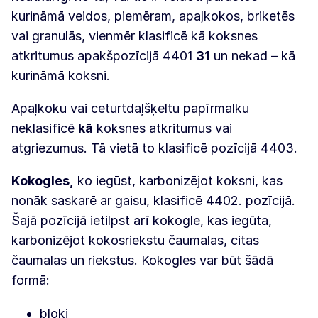
kurināmā veidos, piemēram, apaļkokos, briketēs
vai granulās, vienmēr klasificē kā koksnes
atkritumus apakšpozīcijā 4401
31
un nekad – kā
kurināmā koksni.
Apaļkoku vai ceturtdaļšķeltu papīrmalku
neklasificē
kā
koksnes atkritumus vai
atgriezumus. Tā vietā to klasificē pozīcijā 4403.
Kokogles,
ko iegūst, karbonizējot koksni, kas
nonāk saskarē ar gaisu, klasificē 4402. pozīcijā.
Šajā pozīcijā ietilpst arī kokogle, kas iegūta,
karbonizējot kokosriekstu čaumalas, citas
čaumalas un riekstus. Kokogles var būt šādā
formā:
bloki