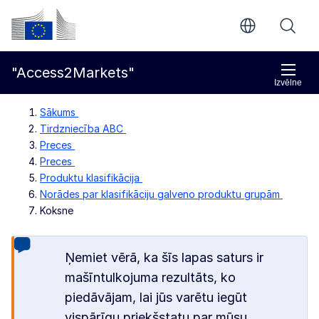
Pāriet uz galveno saturu
Eiropas Komisija
"Access2Markets"
Izvēlne
Sākums
Tirdzniecība ABC
Preces
Preces
Produktu klasifikācija
Norādes par klasifikāciju galveno produktu grupām
Koksne
Ņemiet vērā, ka šīs lapas saturs ir
mašīntulkojuma rezultāts, ko
piedāvājam, lai jūs varētu iegūt
vispārīgu priekšstatu par mūsu