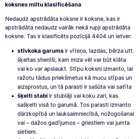
koksnes miltu klasificēšana
Nedaudz apstrādāta koksne ir koksne, kas ir
apstrādāta nedaudz vairāk nekā rupji apstrādāta
koksne. Tas ir klasificēts pozīcijā 4404 un ietver:
stīvkoka garums
ir vīteņa, lazdas, bērza utt.
šķeltas stienīši, kam miza vēl var būt klāta
vai ko var apslaukt. Stīpu koksni izmanto, lai
ražotu tādus priekšmetus kā mucu stīpas un
aizsprostus, un tā parasti ir sašūta vai satīta
šķelti stabi
ir stublāji vai koku zari, kas
sašķelti visā to garumā. Tos parasti izmanto
dārzkopībā un lauksaimniecībā, nožogošanai
vai – dažos gadījumos – griestiem vai jumta
sietiem.