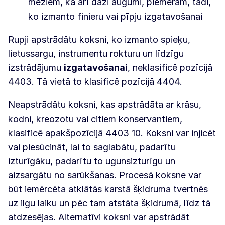
mežiem, kā arī daži augumi, piemēram, tādi,
ko izmanto finieru vai pīpju izgatavošanai
Rupji apstrādātu koksni, ko izmanto spieķu,
lietussargu, instrumentu rokturu un līdzīgu
izstrādājumu
izgatavošanai
, neklasificē pozīcijā
4403. Tā vietā to klasificē pozīcijā 4404.
Neapstrādātu koksni, kas apstrādāta ar krāsu,
kodni, kreozotu vai citiem konservantiem,
klasificē apakšpozīcijā 4403 10. Koksni var injicēt
vai piesūcināt, lai to saglabātu, padarītu
izturīgāku, padarītu to ugunsizturīgu un
aizsargātu no sarūkšanas. Procesā koksne var
būt iemērcēta atklātās karstā šķidruma tvertnēs
uz ilgu laiku un pēc tam atstāta šķidrumā, līdz tā
atdzesējas. Alternatīvi koksni var apstrādāt