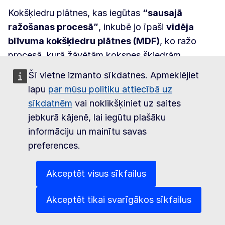
Kokšķiedru plātnes, kas iegūtas
“sausajā
ražošanas procesā”
, inkubē jo īpaši
vidēja
blīvuma kokšķiedru plātnes (MDF)
, ko ražo
procesā, kurā žāvētām koksnes šķiedrām
pievieno papildu termoreaktīvos sveķus, lai
Šī vietne izmanto sīkdatnes. Apmeklējiet
veicinātu saistīšanu presē. Blīvums parasti ir no
lapu
par mūsu politiku attiecībā uz
0,45 g/cm³ līdz 1 g/cm³. Neapstrādātajā stāvoklī
sīkdatnēm
vai noklikšķiniet uz saites
tam ir divas gludas virsmas. Vidēja blīvuma
jebkurā kājenē, lai iegūtu plašāku
kokšķiedru plātnes, kuru blīvums pārsniedz 0,8
informāciju un mainītu savas
dēvē
g/cm³, tirdzniecībā dažkārt
arī par “augsta
preferences.
blīvuma kokšķiedru plātnēm (HDF)”.
Akceptēt visus sīkfailus
MDF klasificē apakšpozīcijās no 441112 līdz 4411
14 atkarībā no biezuma.
Akceptēt tikai svarīgākos sīkfailus
Šajā pozīcijā ietilpst arī
“mitrās ražošanas