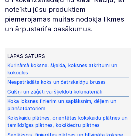
noteiktu jūsu produktiem
piemērojamās muitas nodokļa likmes
un ārpustarifa pasākumus.
LAPAS SATURS
Kurināmā koksne, šķelda, koksnes atkritumi un
kokogles
Neapstrādāts koks un četrskaldņu brusas
Gulšņi un zāģēti vai šķeldoti kokmateriāli
Koka loksnes finierim un saplāksnim, dēļiem un
planšetdatoriem
Kokskaidu plātnes, orientētas kokskaidu plātnes un
tamlīdzīgas plātnes, kokšķiedru plātnes
Saplāksnis, finierētas plātnes un blīvināta koksne