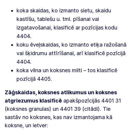
koka skaidas, ko izmanto sietu, skaidu
kastīšu, tablešu u. tml. pīšanai vai
izgatavošanai, klasificē ar pozīcijas kodu
4404.
koku ēveļskaidas, ko izmanto etiķa ražošanā
vai šķidrumu attīrīšanai, arī klasificē pozīcijā
4404.
koka vilna un koksnes milti – tos klasificē
pozīcijā 4405.
Zāģskaidas, koksnes atlikumus un koksnes
atgriezumus klasificē
apakšpozīcijās 4401 31
(koksnes granulas) un 4401 39 (citādi). Tie
sastāv no koksnes, kas nav izmantojama kā
koksne, un ietver: