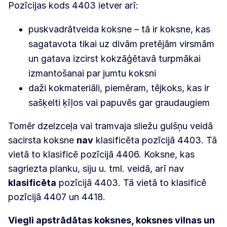
Pozīcijas kods 4403 ietver arī:
puskvadrātveida koksne – tā ir koksne, kas
sagatavota tikai uz divām pretējām virsmām
un gatava izcirst kokzāģētavā turpmākai
izmantošanai par jumtu koksni
daži kokmateriāli, piemēram, tējkoks, kas ir
sašķelti ķīļos vai papuvēs gar graudaugiem
Tomēr dzelzceļa vai tramvaja sliežu gulšņu veidā
sacirsta koksne
nav
klasificēta pozīcijā 4403. Tā
vietā to klasificē pozīcijā 4406. Koksne, kas
sagriezta planku, siju u. tml. veidā, arī nav
klasificēta
pozīcijā 4403. Tā vietā to klasificē
pozīcijā 4407 un 4418.
Viegli apstrādātas koksnes, koksnes vilnas un