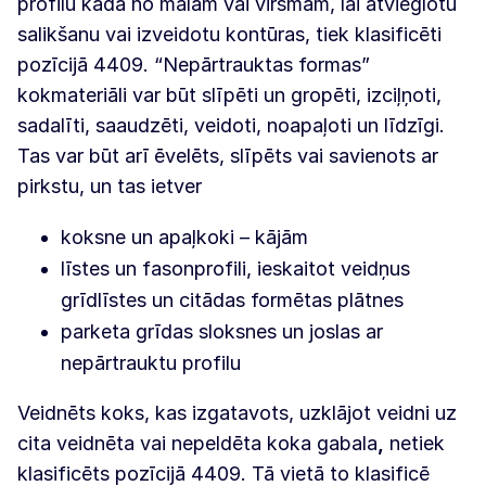
profilu kādā no malām vai virsmām, lai atvieglotu
salikšanu vai izveidotu kontūras, tiek klasificēti
pozīcijā 4409. “Nepārtrauktas formas”
kokmateriāli var būt slīpēti un gropēti, izciļņoti,
sadalīti, saaudzēti, veidoti, noapaļoti un līdzīgi.
Tas var būt arī ēvelēts, slīpēts vai savienots ar
pirkstu, un tas ietver
koksne un apaļkoki – kājām
līstes un fasonprofili, ieskaitot veidņus
grīdlīstes un citādas formētas plātnes
parketa grīdas sloksnes un joslas ar
nepārtrauktu profilu
Veidnēts koks, kas izgatavots, uzklājot veidni uz
cita veidnēta vai nepeldēta koka gabala
,
netiek
klasificēts pozīcijā 4409. Tā vietā to klasificē