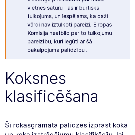
vietnes saturu Tas ir burtisks
tulkojums, un iespējams, ka daži
vārdi nav iztulkoti pareizi. Eiropas
Komisija neatbild par to tulkojumu
pareizību, kuri iegūti ar šā
pakalpojuma palīdzību .
Koksnes
klasificēšana
Šī rokasgrāmata palīdzēs izprast koka
un koka izstrādājumu klasifikāciju, lai