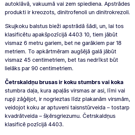
autoklāvā, vakuumā vai zem spiediena. Apstrādes
produkti ir kreozots, dinitrofenoli un dinitrokrezoli.
Skujkoku balstus bieži apstrādā šādi, un, lai tos
klasificētu apakšpozīcijā 4403 10, tiem jābūt
vismaz 6 metru gariem, bet ne garākiem par 18
metriem. To apkārtmēram augšējā galā jābūt
vismaz 45 centimetriem, bet tas nedrīkst būt
lielāks par 90 centimetriem.
Četrskaldņu brusas ir koku stumbrs vai koka
stumbra daļa, kura apaļās virsmas ar asi, līmi vai
rupji zāģējot, ir nogrieztas līdz plakanām virsmām,
veidojot koku ar aptuveni taisnstūrveida – tostarp
kvadrātveida – šķērsgriezumu. Četrskaldņus
klasificē pozīcijā 4403.