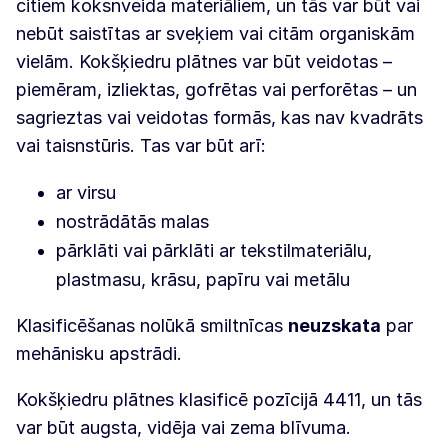
citiem koksnveida materiāliem, un tās var būt vai
nebūt saistītas ar sveķiem vai citām organiskām
vielām. Kokšķiedru plātnes var būt veidotas –
piemēram, izliektas, gofrētas vai perforētas – un
sagrieztas vai veidotas formās, kas nav kvadrāts
vai taisnstūris. Tas var būt arī:
ar virsu
nostrādātās malas
pārklāti vai pārklāti ar tekstilmateriālu,
plastmasu, krāsu, papīru vai metālu
Klasificēšanas nolūkā smiltnīcas
neuzskata
par
mehānisku apstrādi.
Kokšķiedru plātnes klasificē pozīcijā 4411, un tās
var būt augsta, vidēja vai zema blīvuma.