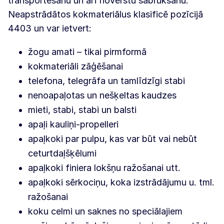
transportēšanu un arī novērstu sabrukšanu.
Neapstrādātos kokmateriālus klasificē pozīcijā
4403 un var ietvert:
žogu amati – tikai pirmformā
kokmateriāli zāģēšanai
telefona, telegrāfa un tamlīdzīgi stabi
nenoapaļotas un nešķeltas kaudzes
mieti, stabi, stabi un balsti
apaļi kauliņi-propelleri
apaļkoki par pulpu, kas var būt vai nebūt
ceturtdaļšķēlumi
apaļkoki finiera lokšņu ražošanai utt.
apaļkoki sērkociņu, koka izstrādājumu u. tml.
ražošanai
koku celmi un saknes no speciālajiem