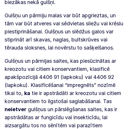
biezākas nekā gulšņi.
Gulšņu un pārmiju malas var būt apgrieztas, un
tām var būt atveres vai sēdvietas sliežu vai krēslu
piestiprināšanai. Gulšņus un slēdžus galos var
stiprināt arī skavas, naglas, bultskrūves vai
tērauda sloksnes, lai novērstu to sašķelšanos.
Gulšņus un pārmijas saites, kas piesūcinātas ar
kreozotu vai citiem konservantiem, klasificē
apakšpozīcijā 4406 91 (lapkoku) vai 4406 92
(lapkoku). Klasificēšanai “impregnēts” nozīmē
tikai to,
ka
tie ir apstrādāti ar kreozotu vai citiem
konservantiem to ilgstošai saglabāšanai. Tas
neietver
gulšņus un pārslēgšanas saites, kas ir
apstrādātas ar fungicīdu vai insekticīdu, lai
aizsargātu tos no sēnītēm vai parazītiem