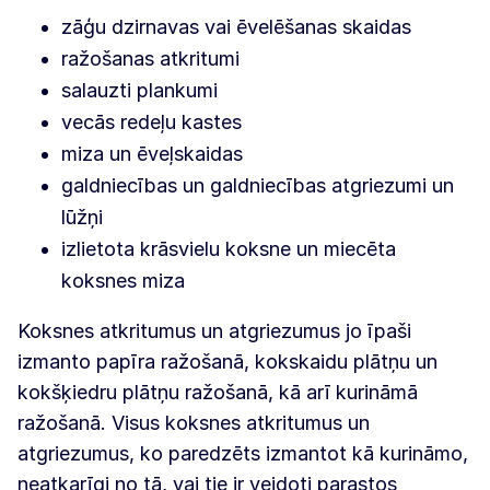
zāģu dzirnavas vai ēvelēšanas skaidas
ražošanas atkritumi
salauzti plankumi
vecās redeļu kastes
miza un ēveļskaidas
galdniecības un galdniecības atgriezumi un
lūžņi
izlietota krāsvielu koksne un miecēta
koksnes miza
Koksnes atkritumus un atgriezumus jo īpaši
izmanto papīra ražošanā, kokskaidu plātņu un
kokšķiedru plātņu ražošanā, kā arī kurināmā
ražošanā. Visus koksnes atkritumus un
atgriezumus, ko paredzēts izmantot kā kurināmo,
neatkarīgi no tā, vai tie ir veidoti parastos