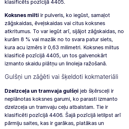
klasificēts pozīcijā 4405.
Koksnes milti
ir pulveris, ko iegūst, samaļot
zāģskaidas, ēveļskaidas vai citus koksnes
atkritumus. To var iegūt arī, sijājot zāģskaidas, no
kurām 8 % vai mazāk no to svara patur siets,
kura acu izmērs ir 0,63 milimetri. Koksnes miltus
klasificē pozīcijā 4405, un tos galvenokārt
izmanto skaidu plātņu un linoleja ražošanā.
Gulšņi un zāģēti vai šķeldoti kokmateriāli
Dzelzceļa un tramvaja gulšņi
jeb šķērsceļi ir
neplānotas koksnes garumi, ko parasti izmanto
dzelzceļa un tramvaju ceļu atbalstam. Tie ir
klasificēti pozīcijā 4406. Šajā pozīcijā ietilpst arī
pārmiju saites, kas ir garākas, platākas un