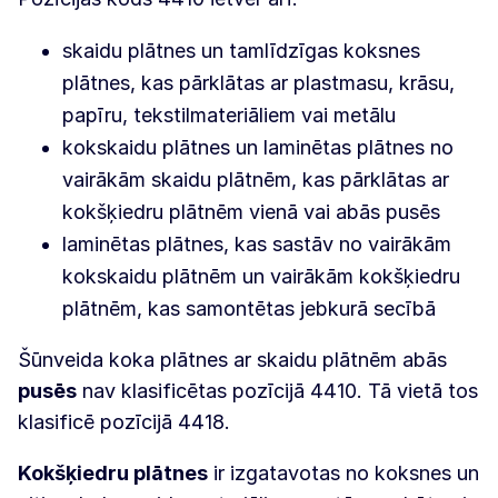
skaidu plātnes un tamlīdzīgas koksnes
plātnes, kas pārklātas ar plastmasu, krāsu,
papīru, tekstilmateriāliem vai metālu
kokskaidu plātnes un laminētas plātnes no
vairākām skaidu plātnēm, kas pārklātas ar
kokšķiedru plātnēm vienā vai abās pusēs
laminētas plātnes, kas sastāv no vairākām
kokskaidu plātnēm un vairākām kokšķiedru
plātnēm, kas samontētas jebkurā secībā
Šūnveida koka plātnes ar skaidu plātnēm abās
pusēs
nav klasificētas pozīcijā 4410. Tā vietā tos
klasificē pozīcijā 4418.
Kokšķiedru plātnes
ir izgatavotas no koksnes un