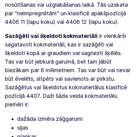
nosūtīšanas vai uzglabāšanas laikā. Tās uzskata
par “neimpregnētām” un klasificē apakšpozīcijā
4406 11 (lapu koku) vai 4406 12 (lapu koku).
Sazāģēti vai šķeldoti kokmateriāli
ir vienkārši
sagatavoti kokmateriāli, kas ir sazāģēti vai
šķeldoti kopā ar graudiem vai sagriezti šķēlēs.
Tas var būt jebkurā garumā, bet tam jābūt
biezākam par 6 milimetriem. Tas var būt vai nevar
būt ēvelēts, slīpēts vai savienots ar pirkstu.
Sazāģētus vai šķeldotus kokmateriālus klasificē
pozīcijā 4407. Daži šāda veida kokmateriālu
piemēri ir:
dažāda izmēra zāģgarumi
sijas
plankas